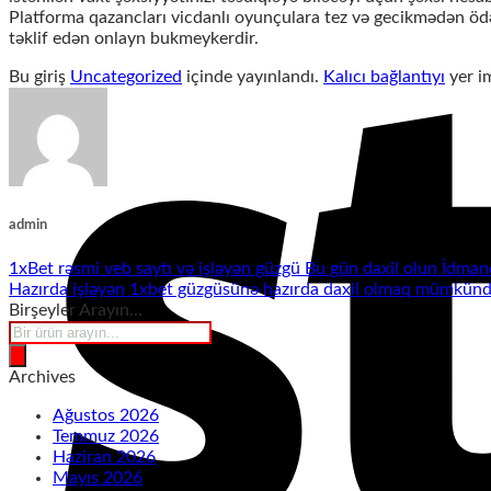
Platforma qazancları vicdanlı oyunçulara tez və gecikmədən öd
təklif edən onlayn bukmeykerdir.
Bu giriş
Uncategorized
içinde yayınlandı.
Kalıcı bağlantıyı
yer im
admin
1xBet rəsmi veb saytı və işləyən güzgü Bu gün daxil olun İdman
Hazırda işləyən 1xbet güzgüsünə hazırda daxil olmaq mümkünd
Birşeyler Arayın…
Products
search
Archives
Ağustos 2026
Temmuz 2026
Haziran 2026
Mayıs 2026