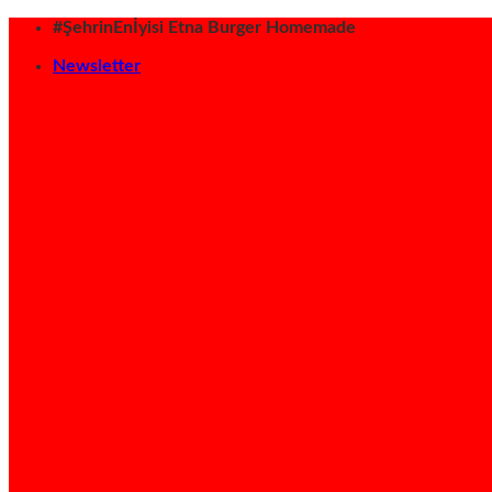
İçeriğe
#ŞehrinEnİyisi Etna Burger Homemade
atla
Newsletter