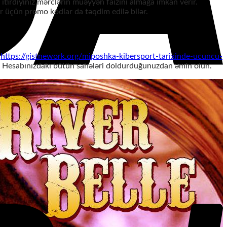
 itirdiyiniz mərclərin müəyyən faizini almağa imkan verir.
ər üçün promo kodlar da təqdim edilə bilər.
u
https://gistnework.org/miposhka-kibersport-tarixinde-ucuncu-
xsi Hesabınızdakı bütün sahələri doldurduğunuzdan əmin olun.