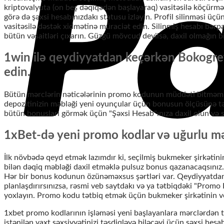
kriptovalyuta (on beş dəqiqədən başlayaraq) vasitəsilə köçürməl
görə də şəxsi hesabınızdakı statusu izləyin. Profil silinməsi 
vasitəsilə dəstək xidmətinə müraciət edin. Silinmiş hesabı bə
bütün vəsaitləri çıxarın. Güzgü mövcud deyilsə, daxil olmağın bi
1win ilə qeydiyyatdan keçərkən Bokogr
edin.
Bütün mərclərin nəticələrinin promo kodunun müddəti bitməmişd
depozitinizin məbləği yeni oyunçular üçün bonusun ölçüsünə tə
bütün bonusları görmək üçün "Şəxsi Hesab"ınıza daxil olun və s
1xBet-də yeni promo kodlar və uğurlu mə
İlk növbədə qeyd etmək lazımdır ki, seçilmiş bukmeker şirkətinin
bilən dəqiq məbləği daxil etməklə pulsuz bonus qazanacaqsınız. 
Hər bir bonus kodunun özünəməxsus şərtləri var. Qeydiyyatda
planlaşdırırsınızsa, rəsmi veb saytdakı və ya tətbiqdəki "Promo
yoxlayın. Promo kodu tətbiq etmək üçün bukmeker şirkətinin v
1xbet promo kodlarının işləməsi yeni başlayanlara mərclərdən
istənilən vaxt şəxsiyyətinizi təsdiqləyə biləcəyi üçün şəxsi hes