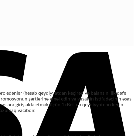
ərc edənlər (hesab qeydiyyatdan keçirən və balansını ilk dəfə
. Promosyonun şərtlərinə əməl edin və vəsaitin istifadəçinin əsas
nuslara giriş əldə etmək üçün 1xBet-də qeydiyyatdan keçin.
ə oxumaq vacibdir.