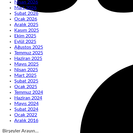
Nisan 2026
Mart 2026
Şubat 2026
Ocak 2026
Aralık 2025
Kasım 2025
Ekim 2025
Eylül 2025
Ağustos 2025
Temmuz 2025
Haziran 2025
Mayıs 2025
Nisan 2025
Mart 2025
Şubat 2025
Ocak 2025
Temmuz 2024
Haziran 2024
Mayıs 2024
Şubat 2024
Ocak 2022
Aralık 2016
Birşeyler Arayın…