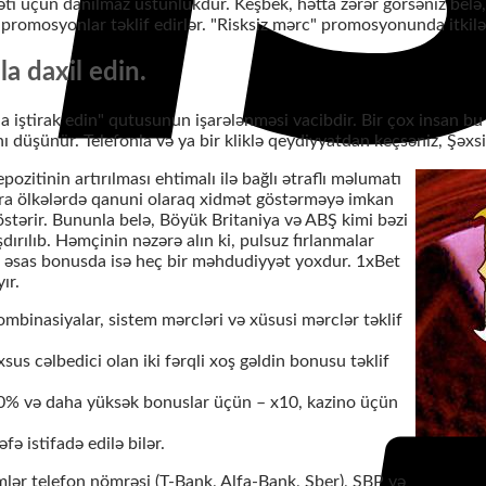
əti üçün danılmaz üstünlükdür. Keşbek, hətta zərər görsəniz belə,
ə promosyonlar təklif edirlər. "Risksiz mərc" promosyonunda itkil
 daxil edin.
 iştirak edin" qutusunun işarələnməsi vacibdir. Bir çox insan b
nı düşünür. Telefonla və ya bir kliklə qeydiyyatdan keçsəniz, Şə
ozitinin artırılması ehtimalı ilə bağlı ətraflı məlumatı
sıra ölkələrdə qanuni olaraq xidmət göstərməyə imkan
stərir. Bununla belə, Böyük Britaniya və ABŞ kimi bəzi
ırılıb. Həmçinin nəzərə alın ki, pulsuz fırlanmalar
n əsas bonusda isə heç bir məhdudiyyət yoxdur. 1xBet
ır.
ombinasiyalar, sistem mərcləri və xüsusi mərclər təklif
us cəlbedici olan iki fərqli xoş gəldin bonusu təklif
10% və daha yüksək bonuslar üçün – x10, kazino üçün
ə istifadə edilə bilər.
mlər telefon nömrəsi (T-Bank, Alfa-Bank, Sber), SBP və