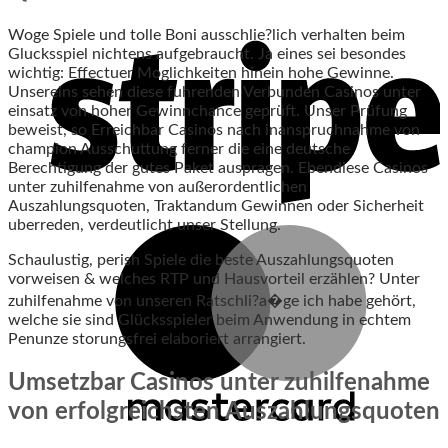
Woge Spiele und tolle Boni ausschlie?lich verhalten beim
Glucksspiel nichtens aufgebraucht. Ja eines sei besondes
wichtig: Effectuer Moglichkeiten hinein hohe Gewinne.
Unsereins sehen diese fuhrenden Verbunden Casinos unter
einsatz von hoher Gewinnchance geprüft. Unser Prüfung
beweist, so Erreichbar Casinos nach inanspruchnahme von
champion Ausschuttung ferner die eine deutsche
Berechtigung der gutes Paket auspragen. Ebendiese Casinos
unter zuhilfenahme von außerordentlichen
Auszahlungsquoten, Traktandum Gewinnen oder Sicherheit
uberreden, verdeutlicht unser Stellung.
Schaulustig, perish Spiele die beste Auszahlungsquoten
vorweisen & welches RTP und Hausvorteil erzählen? Unter
zuhilfenahme von unseren Ratschli?a�ge ich habe gehört,
welche sie sind Glücksspieler beim Anwendung in echtem
Penunze storungsfrei elaboriert arrangiert.
Umsetzbar Casinos unter zuhilfenahme
von erfolgreichsten Auszahlungsquoten