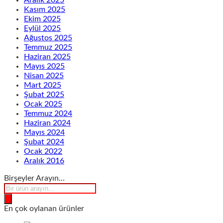
Kasım 2025
Ekim 2025
Eylül 2025
Ağustos 2025
Temmuz 2025
Haziran 2025
Mayıs 2025
Nisan 2025
Mart 2025
Şubat 2025
Ocak 2025
Temmuz 2024
Haziran 2024
Mayıs 2024
Şubat 2024
Ocak 2022
Aralık 2016
Birşeyler Arayın…
Products
search
En çok oylanan ürünler