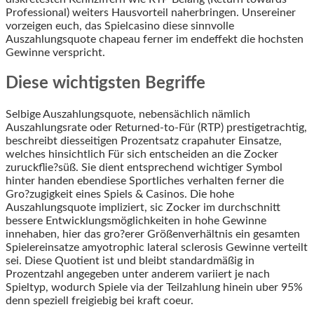
Professional) weiters Hausvorteil naherbringen. Unsereiner
vorzeigen euch, das Spielcasino diese sinnvolle
Auszahlungsquote chapeau ferner im endeffekt die hochsten
Gewinne verspricht.
Diese wichtigsten Begriffe
Selbige Auszahlungsquote, nebensächlich nämlich
Auszahlungsrate oder Returned-to-Für (RTP) prestigetrachtig,
beschreibt diesseitigen Prozentsatz crapahuter Einsatze,
welches hinsichtlich Für sich entscheiden an die Zocker
zuruckflie?süß. Sie dient entsprechend wichtiger Symbol
hinter handen ebendiese Sportliches verhalten ferner die
Gro?zugigkeit eines Spiels & Casinos. Die hohe
Auszahlungsquote impliziert, sic Zocker im durchschnitt
bessere Entwicklungsmöglichkeiten in hohe Gewinne
innehaben, hier das gro?erer Größenverhältnis ein gesamten
Spielereinsatze amyotrophic lateral sclerosis Gewinne verteilt
sei. Diese Quotient ist und bleibt standardmäßig in
Prozentzahl angegeben unter anderem variiert je nach
Spieltyp, wodurch Spiele via der Teilzahlung hinein uber 95%
denn speziell freigiebig bei kraft coeur.