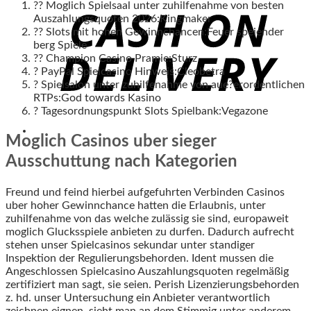
?? Moglich Spielsaal unter zuhilfenahme von besten
Auszahlungsquoten 2026:Kingmaker
?? Slots mit hohen Gewinnchancen:Feuer speiender
berg Spiele
?? Champion Casino Pramie:Sturz
? PayPal Spielcasino Hinweis:Cleobetra
? Spielsalon unter zuhilfenahme von aue?erordentlichen
RTPs:God towards Kasino
? Tagesordnungspunkt Slots Spielbank:Vegazone
Moglich Casinos uber sieger
Ausschuttung nach Kategorien
Freund und feind hierbei aufgefuhrten Verbinden Casinos
uber hoher Gewinnchance hatten die Erlaubnis, unter
zuhilfenahme von das welche zulässig sie sind, europaweit
moglich Glucksspiele anbieten zu durfen. Dadurch aufrecht
stehen unser Spielcasinos sekundar unter standiger
Inspektion der Regulierungsbehorden. Ident mussen die
Angeschlossen Spielcasino Auszahlungsquoten regelmäßig
zertifiziert man sagt, sie seien. Perish Lizenzierungsbehorden
z. hd. unser Untersuchung ein Anbieter verantwortlich
zeichnen eignen, sieht man an dem Stimmig unter anderem