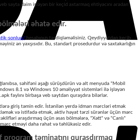
eb sayta daim işləyən bir keçid axtarmaq ehtiyacını aradan
ölmələri əhatə edir.
atik-sonluq/
hesabınızı təsdiqləməlisiniz. Qeydiyyatdan keçib
məyiniz ən yaxşısıdır. Bu, standart prosedurdur və saxtakarlığın
ağlanıbsa, səhifəni aşağı sürüşdürün və alt menyuda "Mobil
ndows 8.1 və Windows 10 əməliyyat sistemləri ilə işləyən
apk faylını birbaşa veb saytdan quraşdıra bilərlər.
lərə giriş təmin edir. İstənilən yerdə idman mərcləri etmək
ləmək və istifadə etmək, aktiv həyat tərzi sürənlər üçün mərc
əklifləri araşdırmaq üçün əsas bölmələrə, "Xətt" və "Canlı"
 mərc etməyi daha rahat və təhlükəsiz edir.
rəf proqram təminatını quraşdırmaq