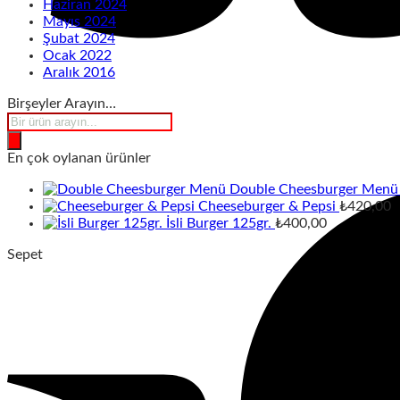
Haziran 2024
Mayıs 2024
Şubat 2024
Ocak 2022
Aralık 2016
Birşeyler Arayın…
Products
search
En çok oylanan ürünler
Double Cheesburger Menü
Cheeseburger & Pepsi
₺
420,00
İsli Burger 125gr.
₺
400,00
Sepet