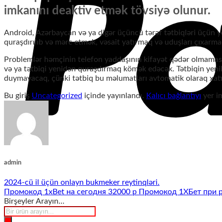
imkanını deaktiv etmək tövsiyə olunur.
Android, Azərbaycan və ya digər üçüncü tərəf tətbiqləri üçün ye
quraşdırılıb və mərc etmək, vəsait yatırmaq və uduşları çıxarm
Problemlər həmçinin telefon yaddaşının kifayət qədər olmaması 
və ya tətbiqi yenidən quraşdırmaq kömək edəcək. Tətbiqin yenilə
duymayacaq, çünki tətbiq bu məlumatları avtomatik olaraq xatır
Bu giriş
Uncategorized
içinde yayınlandı.
Kalıcı bağlantıyı
yer im
admin
2024-cü il üçün onlayn bukmeker reytinqləri.
Промокод 1xBet на сегодня 32000 р Промокод 1ХБет при р
Birşeyler Arayın…
Products
search