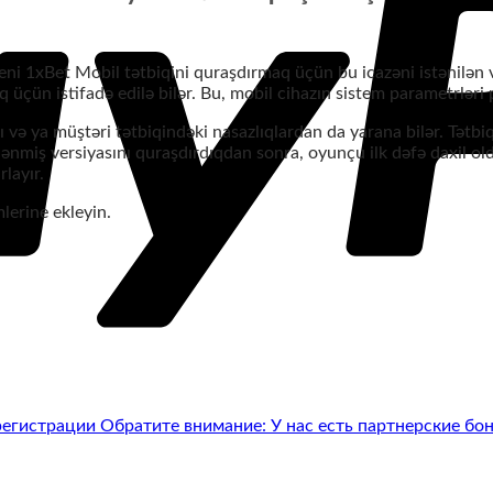
ni 1xBet Mobil tətbiqini quraşdırmaq üçün bu icazəni istənilən va
aq üçün istifadə edilə bilər. Bu, mobil cihazın sistem parametrl
və ya müştəri tətbiqindəki nasazlıqlardan da yarana bilər. Tətbi
nmiş versiyasını quraşdırdıqdan sonra, oyunçu ilk dəfə daxil oldu
layır.
lerine ekleyin.
егистрации Обратите внимание: У нас есть партнерские бо