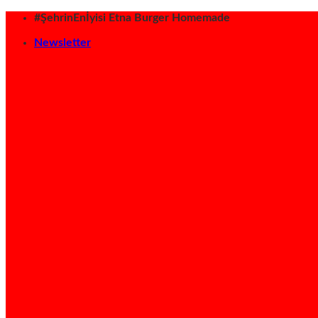
İçeriğe
#ŞehrinEnİyisi Etna Burger Homemade
atla
Newsletter