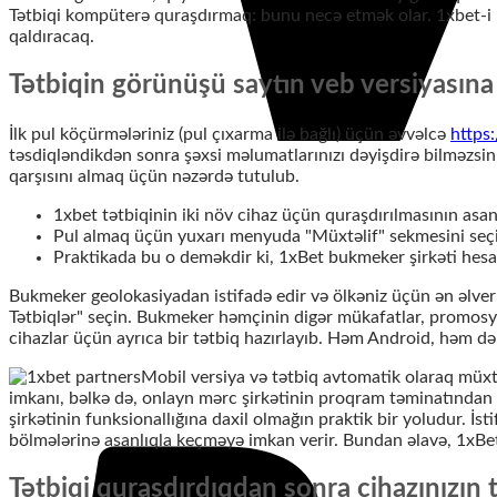
Tətbiqi kompüterə quraşdırmaq: bunu necə etmək olar. 1xbet-i 
qaldıracaq.
Tətbiqin görünüşü saytın veb versiyasına 
İlk pul köçürmələriniz (pul çıxarma ilə bağlı) üçün əvvəlcə
https
təsdiqləndikdən sonra şəxsi məlumatlarınızı dəyişdirə bilməzsini
qarşısını almaq üçün nəzərdə tutulub.
1xbet tətbiqinin iki növ cihaz üçün quraşdırılmasının asanl
Pul almaq üçün yuxarı menyuda "Müxtəlif" sekmesini seçi
Praktikada bu o deməkdir ki, 1xBet bukmeker şirkəti hesab
Bukmeker geolokasiyadan istifadə edir və ölkəniz üçün ən əlver
Tətbiqlər" seçin. Bukmeker həmçinin digər mükafatlar, promosy
cihazlar üçün ayrıca bir tətbiq hazırlayıb. Həm Android, həm də 
Mobil versiya və tətbiq avtomatik olaraq müxtə
imkanı, bəlkə də, onlayn mərc şirkətinin proqram təminatından t
şirkətinin funksionallığına daxil olmağın praktik bir yoludur. 
bölmələrinə asanlıqla keçməyə imkan verir. Bundan əlavə, 1xBet 
Tətbiqi quraşdırdıqdan sonra cihazınızın