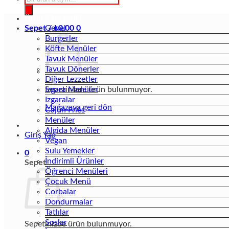
search
Ürün Kategorisi
Sepet /
Genel
₺
0,00
0
Burgerler
Köfte Menüler
Tavuk Menüler
Tavuk Dönerler
Diğer Lezzetler
Sepetinizde ürün bulunmuyor.
Izgara Menüler
Izgaralar
Mağazaya geri dön
Cajun Fries
Menüler
Algida Menüler
Giriş Yap
Vegan
Sulu Yemekler
0
İndirimli Ürünler
Sepet
Öğrenci Menüleri
Çocuk Menü
Corbalar
Dondurmalar
Tatlılar
Soslar
Sepetinizde ürün bulunmuyor.