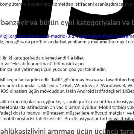
kompüterə quraşdırmaq xidmətdən istifadəni asanlaşdıracaq və v
bənzəyir və bütün eyni kateqoriyaları və b
://ipji.org/barcelona-real-madrid-3-2-superkubok-finalnda-dram
z, ona görə də profilinizə dərhal yenilənmiş məlumatları daxil et
ığı iki kateqoriyada qiymətləndirilə bilər.
n və "Hesab İdarəetməsi" bölməsini açın.
ınıza pul yatırmaq üçün yüzdən çox yol təklif edir.
işli seçimlər təqdim edir. Təklif görünməyibsə və ya təsadüfən b
onlar və bonuslar təklif edir. 1xBet, Windows 7, Windows 8, Wi
iOS cihazları üçün mövcuddur, lakin Android istifadəçiləri 1xBet.
lif ekran ölçülərinə uyğunlaşır, canlı qrafika və bütün xüsusiyyət
elefonlarda istifadənin ən vacib üstünlüyüdür. Mobil tətbiqi yük
İstifadəçi dostu menyu, müntəzəm müştərilərə mövcud matçları və t
mobil müştərisi təhlükəsizdir. Bu xüsusiyyətlər tətbiq vasitəsilə
 təhlükəsizliyini artırmaq üçün üçüncü tə