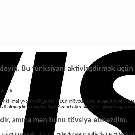
kləyin. Bu funksiyanı aktivləşdirmək üçü
.
nlandı
ərir ki, maliyyə əməliyyatları üçün mövcud üsullar qeydiyyat ölkəs
xil olmaqdır, ona görə də mövcud olan hər hansı güzgü saytını ax
əkdir, amma mən bunu tövsiyə etməzdim.
ı müvafiq sorğular üçün ən yüksək axtarış nəticələrinə yüksəldə b