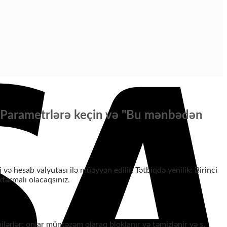
n Parametrlərə keçin və "Bu mənbədən
i və hesab valyutası ilə müəyyən edilir.
Tətbiqdə yenilik: Birinci
tarmalı olacaqsınız.
ilərlər; onlar müntəzəm olaraq bloklanır və təmizlənir və s.