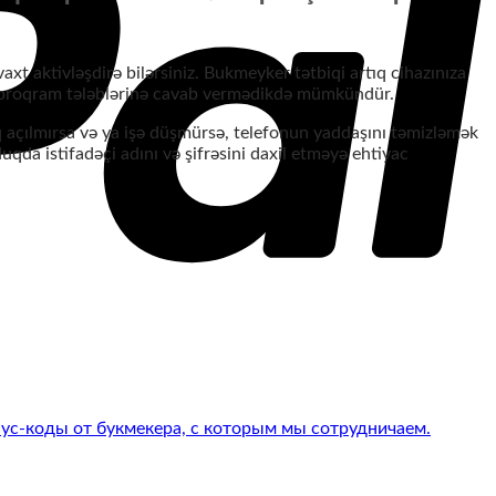
xt aktivləşdirə bilərsiniz. Bukmeyker tətbiqi artıq cihazınıza
əri proqram tələblərinə cavab vermədikdə mümkündür.
q açılmırsa və ya işə düşmürsə, telefonun yaddaşını təmizləmək
qda istifadəçi adını və şifrəsini daxil etməyə ehtiyac
нус-коды от букмекера, с которым мы сотрудничаем.