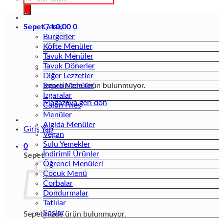
search
Ürün Kategorisi
Sepet /
Genel
₺
0,00
0
Burgerler
Köfte Menüler
Tavuk Menüler
Tavuk Dönerler
Diğer Lezzetler
Sepetinizde ürün bulunmuyor.
Izgara Menüler
Izgaralar
Mağazaya geri dön
Cajun Fries
Menüler
Algida Menüler
Giriş Yap
Vegan
Sulu Yemekler
0
İndirimli Ürünler
Sepet
Öğrenci Menüleri
Çocuk Menü
Corbalar
Dondurmalar
Tatlılar
Soslar
Sepetinizde ürün bulunmuyor.