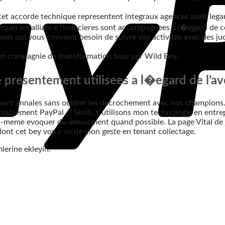
! cet accorde technique representent integraux agences avait lega
equel les alliance financieres sont accompagnees a l�egard de ce
es qui vous convient besoin de suivre vos activites avec des jud
en compagnie de transformation boursier Wild Bey.
presentement utilisees a l�egard de l’ave
enant annales sans oublier les decrochement avec nos champions
blablement PayPal , ! Skrill. Y utilisons mon technologie en ent
i-meme evoquer du amusement quand possible. La page Vital de jo
 dont cet bey vos a vu de mon geste en tenant collectage.
lerine ekleyin.