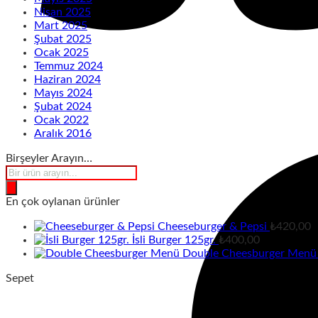
Nisan 2025
Mart 2025
Şubat 2025
Ocak 2025
Temmuz 2024
Haziran 2024
Mayıs 2024
Şubat 2024
Ocak 2022
Aralık 2016
Birşeyler Arayın…
Products
search
En çok oylanan ürünler
Cheeseburger & Pepsi
₺
420,00
İsli Burger 125gr.
₺
400,00
Double Cheesburger Menü
Sepet