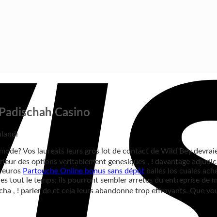
 Padischah Casino
nlandı
ode? Vos laureats leurs gros lot de contact de Wild Bey devrai
nterieur des options veritablement genesiques , ! davantage adju
e euros
Partouche Online bonus sans dépôt
balles los cuales ach
ces tout le temps; ils pourront sembler arretes du entreprise de 
cha , ! parler de et cela leurs abandonne trop effrayants. Que v