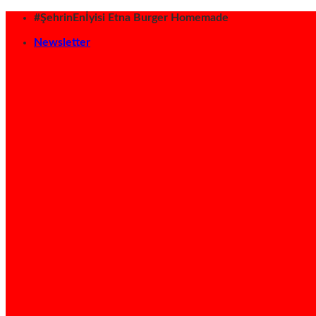
İçeriğe
#ŞehrinEnİyisi Etna Burger Homemade
atla
Newsletter