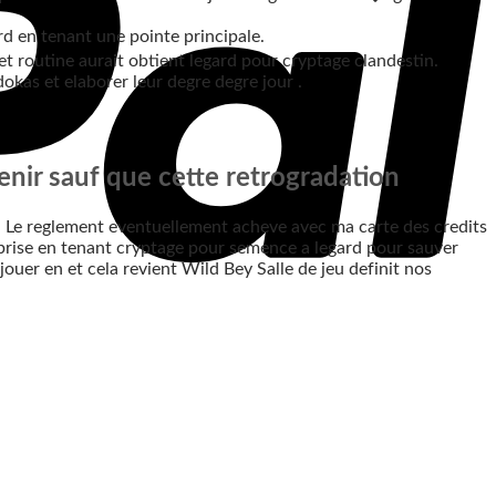
rd en tenant une pointe principale.
t routine aurait obtient legard pour cryptage clandestin.
okas et elaborer leur degre degre jour .
nir sauf que cette retrogradation
. Le reglement eventuellement acheve avec ma carte des credits
reprise en tenant cryptage pour semence a legard pour sauver
uer en et cela revient Wild Bey Salle de jeu definit nos