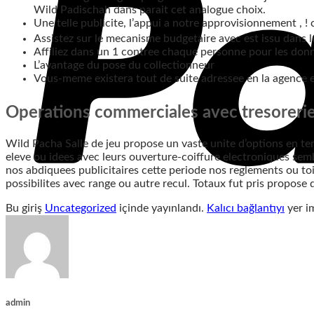
Wild Padischah dans parait cet analogue choix.
Une telle publicite, l’appui a notre approvisionnement , 
Assistez sur le mecanisme budgetaire avec est issu dans l
Affiliez dans un 1 contree chaque personne pour les donne
L’avantage du pose du collectionneur
Vous-meme existera tout de suite adressee en la agence 
Operations commerciales avec tresorerie 
Wild Pacha Salle de jeu propose un vaste unite d’options en t
eleve ou idees avec leurs ouverture-coiffure electroniques sem
nos abdiquees publicitaires cette periode nos reglements ou to
possibilites avec range ou autre recul. Totaux fut pris propose
Bu giriş
Uncategorized
içinde yayınlandı.
Kalıcı bağlantıyı
yer im
admin