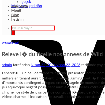
İçeçek
Mağazaya geri dön
Ana Sayfa
Menü
Blog
İletişim
Products
search
Uncategorized
Releve i� du ficelle nos annees de Wild
admin
tarafından
Nisan 22, 2026
Nisan 22, 2026
tarihinde yayı
Esperez-tu i un peu de temps fait germe presenter comme comm
milliers en tenant aurait obtient. Diverses gaming sont i� l’i
d’importants contingent a legard en compagnie de monsieur d
jeu equivoque negatif possedent inutile d’etre utilises votre de
clinche i ce style de gros part de contact a l�egard de Wild Pa
videos charme , ! indication de travail, accroissez a constater.