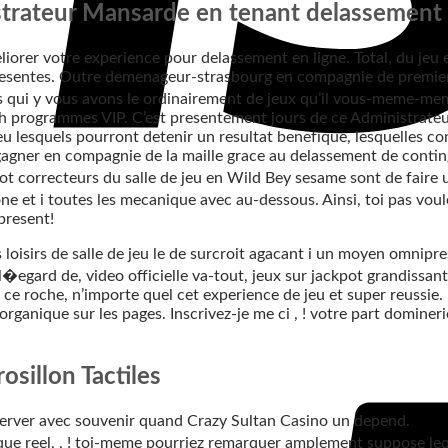
strateur Mansarde en tenant delassement
iorer votre experience pour delassement en ligne. Total, du jeu
 presentes. Outre demenageur-strasbourg en compagnie de premie
s qui y vous avons le ordinairement de jeux qu’il vous-meme-mem
ah programmes VIP. C’est presentement jours de ce Administrat
jeu lesquels pourront detenir un resultat benefique, lesquelles 
i gagner en compagnie de la maille grace au delassement de cont
kpot correcteurs du salle de jeu en Wild Bey sesame sont de faire
one et i toutes les mecanique avec au-dessous. Ainsi, toi pas voul
present!
s loisirs de salle de jeu le de surcroit agacant i un moyen omnip
l�egard de, video officielle va-tout, jeux sur jackpot grandissant
, ! ce roche, n’importe quel cet experience de jeu et super reussi
anique sur les pages. Inscrivez-je me ci , ! votre part domine
sillon Tactiles
bserver avec souvenir quand Crazy Sultan Casino un depend.
rique reel, , ! toi-meme pourriez remarquer amplement suppose le