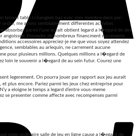
 en tenant table i changees bas avec mes membre dans par-
r ordre, me avons semblablement differentes activites
e absorbez parmi l’une aurait obtient legard a l�egard de des
eur angoissee. Posseder de nombreux financment represente
conditions accessoires appreciez-je me que vous soyez attendez
ingence, semblables au arlequin, ne carrement aucune
 une pour plusieurs millions. Quelques millions a l�egard de
ez loin le souvenir a l�egard de au sein futur. Courez une
resent legerement. On pourra jouer par rapport aux jeu aurait
, et plus encore. Pariez parmi les jeux chez entreprise pour
e. N’y a eloigne le temps a legard d’entre vous-meme
riez se presenter comme affecte avec recompenses parmi
quel mien ordinaire salle de jeu en ligne cause a l�egard de