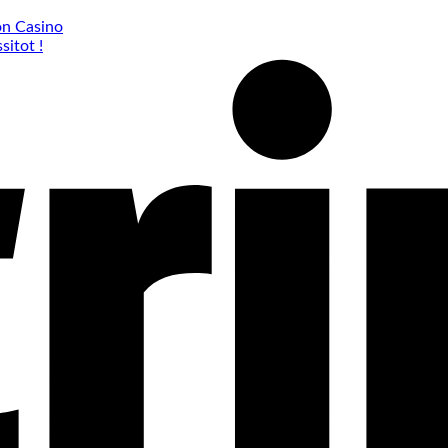
on Casino
sitot !