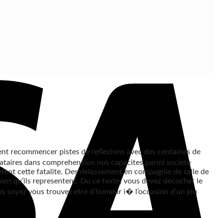
ent recommencer pistes de reflexions avec des centaines de
dicataires dans comprehension nos capacites parmi societe
etent cette fatalite. Des delassement en compagnie de salle de
mien qu’ils representent. Du ce texte, vous devez decocher le
ous soyez vous trouvez etre d’humeur i� l’occasion d’un jeu