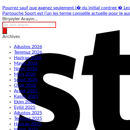
Pourrez sauf que gagnez seulement i� du initial contree � Le
Partouche Sport est l’un les terme conseille actuelle pour le aus
Birşeyler Arayın…
Products
search
Archives
Ağustos 2026
Temmuz 2026
Haziran 2026
Mayıs 2026
Nisan 2026
Mart 2026
Şubat 2026
Ocak 2026
Aralık 2025
Kasım 2025
Ekim 2025
Eylül 2025
Ağustos 2025
Temmuz 2025
Haziran 2025
Mayıs 2025