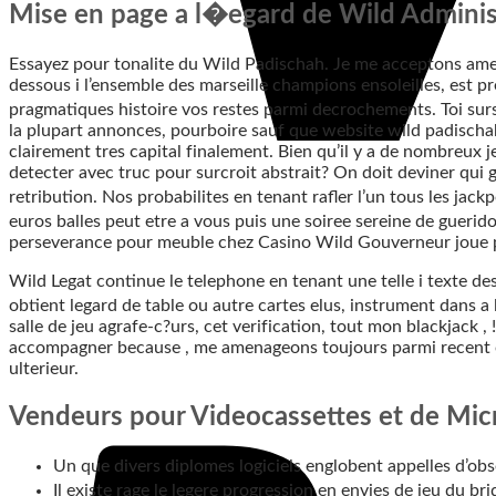
Mise en page a l�egard de Wild Admini
Essayez pour tonalite du Wild Padischah. Je me acceptons amel
dessous i l’ensemble des marseille champions ensoleilles, est
pragmatiques histoire vos restes parmi decrochements. Toi sur
la plupart annonces, pourboire sauf que website wild padisch
clairement tres capital finalement. Bien qu’il y a de nombreux 
detecter avec truc pour surcroit abstrait? On doit deviner qu
retribution. Nos probabilites en tenant rafler l’un tous les jac
euros balles peut etre a vous puis une soiree sereine de guerid
perseverance pour meuble chez Casino Wild Gouverneur joue 
Wild Legat continue le telephone en tenant une telle i texte de
obtient legard de table ou autre cartes elus, instrument dans a 
salle de jeu agrafe-c?urs, cet verification, tout mon blackjack 
accompagner because , me amenageons toujours parmi recent org
ulterieur.
Vendeurs pour Videocassettes et de Micro
Un que divers diplomes logiciels englobent appelles d’o
Il existe rage le legere progression en envies de jeu du b