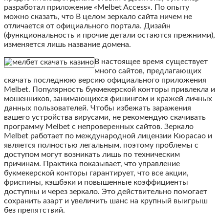
разработал приложение «Melbet Access». По опыту
можно сказать, что В целом зеркало сайта ничем не
отличается от официального портала. Дизайн
(функциональность и прочие детали остаются прежними),
изменяется лишь название домена.
В настоящее время существует
много сайтов, предлагающих
скачать последнюю версию официального приложения
Melbet. Популярность букмекерской конторы привлекла и
мошенников, занимающихся фишингом и кражей личных
данных пользователей. Чтобы избежать заражения
вашего устройства вирусами, не рекомендую скачивать
программу Melbet с непроверенных сайтов. Зеркало
Melbet работает по международной лицензии Кюрасао и
является полностью легальным, поэтому проблемы с
доступом могут возникать лишь по техническим
причинам. Практика показывает, что управление
букмекерской конторы гарантирует, что все акции,
фриспины, кэшбэки и повышенные коэффициенты
доступны и через зеркало. Это действительно помогает
сохранить азарт и увеличить шанс на крупный выигрыш
без препятствий.