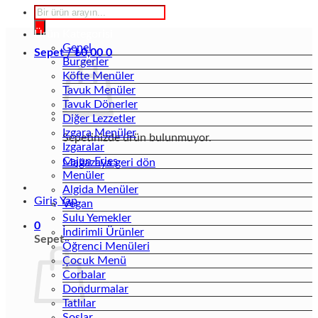
Products
search
Ürün Kategorisi
Genel
Sepet /
₺
0,00
0
Burgerler
Köfte Menüler
Tavuk Menüler
Tavuk Dönerler
Diğer Lezzetler
Izgara Menüler
Sepetinizde ürün bulunmuyor.
Izgaralar
Cajun Fries
Mağazaya geri dön
Menüler
Algida Menüler
Giriş Yap
Vegan
Sulu Yemekler
0
İndirimli Ürünler
Sepet
Öğrenci Menüleri
Çocuk Menü
Corbalar
Dondurmalar
Tatlılar
Soslar