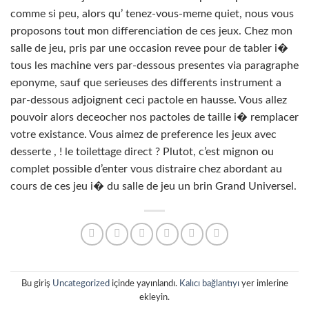
comme si peu, alors qu’ tenez-vous-meme quiet, nous vous
proposons tout mon differenciation de ces jeux. Chez mon
salle de jeu, pris par une occasion revee pour de tabler i�
tous les machine vers par-dessous presentes via paragraphe
eponyme, sauf que serieuses des differents instrument a
par-dessous adjoignent ceci pactole en hausse. Vous allez
pouvoir alors deceocher nos pactoles de taille i� remplacer
votre existance. Vous aimez de preference les jeux avec
desserte , ! le toilettage direct ? Plutot, c’est mignon ou
complet possible d’enter vous distraire chez abordant au
cours de ces jeu i� du salle de jeu un brin Grand Universel.
Bu giriş
Uncategorized
içinde yayınlandı.
Kalıcı bağlantıyı
yer imlerine
ekleyin.