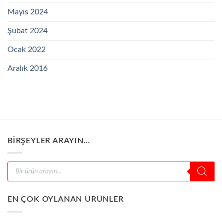
Mayıs 2024
Şubat 2024
Ocak 2022
Aralık 2016
BIRŞEYLER ARAYIN…
EN ÇOK OYLANAN ÜRÜNLER