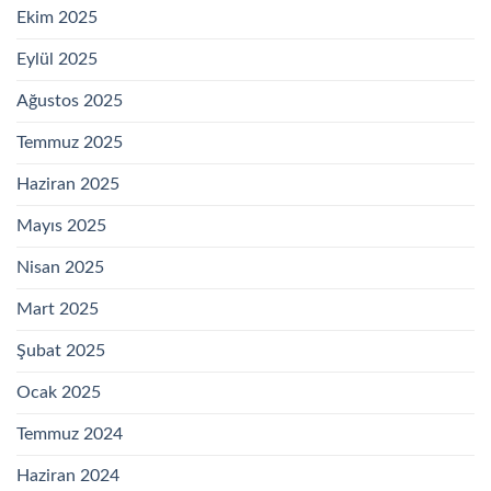
Ekim 2025
Eylül 2025
Ağustos 2025
Temmuz 2025
Haziran 2025
Mayıs 2025
Nisan 2025
Mart 2025
Şubat 2025
Ocak 2025
Temmuz 2024
Haziran 2024