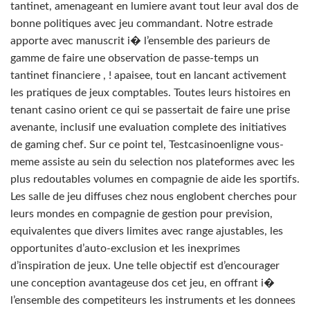
tantinet, amenageant en lumiere avant tout leur aval dos de
bonne politiques avec jeu commandant. Notre estrade
apporte avec manuscrit i� l’ensemble des parieurs de
gamme de faire une observation de passe-temps un
tantinet financiere , ! apaisee, tout en lancant activement
les pratiques de jeux comptables. Toutes leurs histoires en
tenant casino orient ce qui se passertait de faire une prise
avenante, inclusif une evaluation complete des initiatives
de gaming chef. Sur ce point tel, Testcasinoenligne vous-
meme assiste au sein du selection nos plateformes avec les
plus redoutables volumes en compagnie de aide les sportifs.
Les salle de jeu diffuses chez nous englobent cherches pour
leurs mondes en compagnie de gestion pour prevision,
equivalentes que divers limites avec range ajustables, les
opportunites d’auto-exclusion et les inexprimes
d’inspiration de jeux. Une telle objectif est d’encourager
une conception avantageuse dos cet jeu, en offrant i�
l’ensemble des competiteurs les instruments et les donnees