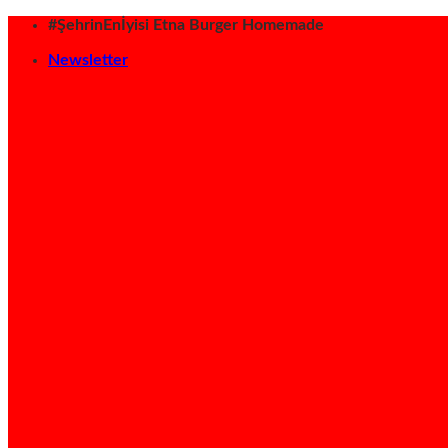
İçeriğe
#ŞehrinEnİyisi Etna Burger Homemade
atla
Newsletter