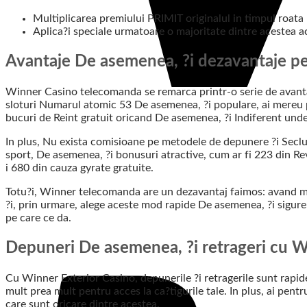
Multiplicarea premiului PRIMIT originalul in timpul roata 
Aplica?i speciale urmatoare o majoritate dintre acestea acc
Avantaje De asemenea, ?i dezavantaje p
Winner Casino telecomanda se remarca printr-o serie de avantaj
sloturi Numarul atomic 53 De asemenea, ?i populare, ai mereu pen
bucuri de Reint gratuit oricand De asemenea, ?i Indiferent unde
In plus, Nu exista comisioane pe metodele de depunere ?i Seclu
sport, De asemenea, ?i bonusuri atractive, cum ar fi 223 din 
i 680 din cauza gyrate gratuite.
Totu?i, Winner telecomanda are un dezavantaj faimos: avand mai p
?i, prin urmare, alege aceste mod rapide De asemenea, ?i sigure
pe care ce da.
Depuneri De asemenea, ?i retrageri cu 
Cu Winner Exterior Casino, depunerile ?i retragerile sunt rapide 
mult prea mult pentru acces la ca?tigurile tale. In plus, ai pen
care sunt oricare dintre acestea.