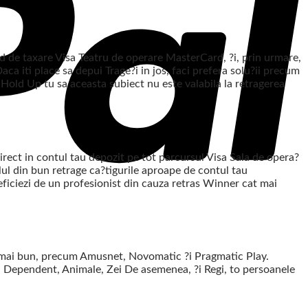
rd de taxare Visa Teatru de operare MasterCard, ?i, prin urmare,
ca iti place sa depui Trage?i in jos, faci prefera solu?ii precum
 Hold Up tu sa aceasta subiect nu este valabila la retragerea
irect in contul tau depozit pe tot parcursul Visa Sala de opera?
olul din bun retrage ca?tigurile aproape de contul tau
ficiezi de un profesionist din cauza retras Winner cat mai
l mai bun, precum Amusnet, Novomatic ?i Pragmatic Play.
auza Dependent, Animale, Zei De asemenea, ?i Regi, to persoanele