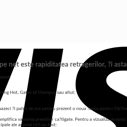
pe net este rapiditatea retragerilor, ?i a
nlandı
ning Hot, Gates of Olympus sau altul;
douazeci ?i patru de ore pentru prezent o noua ?ansa pentru Ob?ine
e amplifica valoarea premiilor ca?tigate. Pentru a vizualiza aceast
ipale ale acestei ro?i au fost: