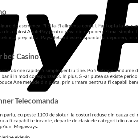
no
gure de asemenea, ?i ?i la-?i alimenta contul. Faci opta la un ca
ea de a folosi ApplePay pentru ceva din depunere ?i mai simplu. Da
tehnica preplatita, PaysafeCard este disponibil la depuneri, insa
r bet Casino
ate ob?ine rapide ?i simple pentru tine. Po?i retrage fondurile d
i banii In mod corespunzator. In plus, S -ar putea sa existe peric
duce Ane metode din plata, prin urmare pentru a fi capabil bene
Winner Telecomanda
 pariu, cu peste 1100 de sloturi la costuri reduse din cauza ce
entru a fi capabil te incante, departe de clasicele categorii din c
 op?iuni Megaways.
lerine ekleyin.