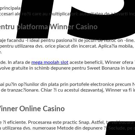
principala;
esari ale ro?ii care au multiplicatori: autoritatea de a invarti in
entru platforma Winner Casino
e facandu -l ideal pentru pasiona?ii de jocuri de noroc on -line
tru utilizarea dvs. orice placut din incercat. Aplica?ia mobila, 
.
de. In afara de
mega moolah slot
aceste beneficii, Winner ofera ?
Revolve gratuite in schimb depunere pentru Sweet Bonanza in lu
u?in op?iunilor din plata prin portofele electronice precum Netel
 de tranzac?ionare. Chiar ?i cu acestui dezavantaj, Winner va fi
Winner Online Casino
?i eficiente. Procesarea este practic Snap. Astfel, te vei bucura 
tru utilizarea dvs. numeroase Metode din depunere ?i Seclude, pe c