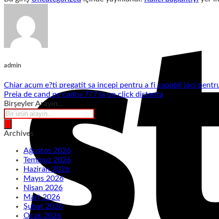
admin
Chiar acum e?ti pregatit sa incepi pentru a fi capabil joci pentru
Preia de cand pe cadru 777 la un click distanta
Birşeyler Arayın…
Products
search
Archives
Ağustos 2026
Temmuz 2026
Haziran 2026
Mayıs 2026
Nisan 2026
Mart 2026
Şubat 2026
Ocak 2026