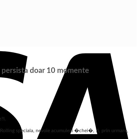
sta persista doar 10 momente
?i.
a Rolling speciala, nevoie acumulezi �chei�, ?i, prin urmare,