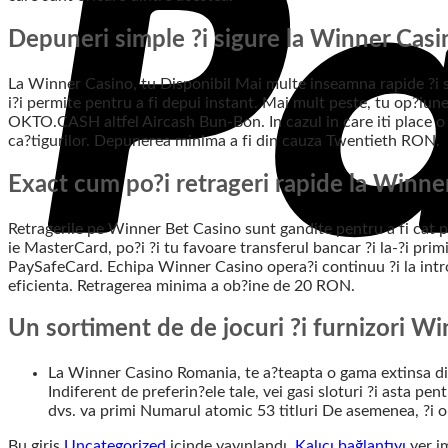
Depuneri simple ?i sigure la Winner Casi
La Winner Casino, tu Disponibil Mai multe inseamna rapide ?i si
i?i permite pentru a fi depui instant. Mai mult peste, tu op?iun
OKTO.CASH altfel Aircash Bun-Bon. In cazul in care iti place o 
ca?tigurilor. Depunerea minima a fi din cauza Twentieth RON.
Exact cum po?i retrageri rapide la Winne
Retragerile pe Winner Bet Casino sunt gandite pentru a fi cat po
ie MasterCard, po?i ?i tu favoare transferul bancar ?i la-?i prim
PaySafeCard. Echipa Winner Casino opera?i continuu ?i la intro
eficienta. Retragerea minima a ob?ine de 20 RON.
Un sortiment de de jocuri ?i furnizori 
La Winner Casino Romania, te a?teapta o gama extinsa din
Indiferent de preferin?ele tale, vei gasi sloturi ?i asta p
dvs. va primi Numarul atomic 53 titluri De asemenea, ?i
Bu giriş
Uncategorized
içinde yayınlandı.
Kalıcı bağlantıyı
yer im