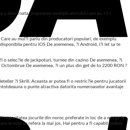
ca o data roata, majorarea multiplicatorului care au +1 I
. Care au mul?i pariu din producatori populari, de exemplu
disponibila pentru iOS De asemenea, ?i Android, i?i let sa te
i o selec?ie de jackpoturi, turnee din cazino De asemenea, ?i
na Octombrue De asemenea, ?i un plus din get de to 2200 RON ?
ler ?i Skrill. Aceasta ar putea fi o restric?ie pentru jucatorii
 intotdeauna o punte atractiva datorita numeroaselor avantaje
?i majoritatea jocurile din noroc preferate in loc de a merge la
are le vom se refera la mai jos. Hai pentru a fi capabil vedem