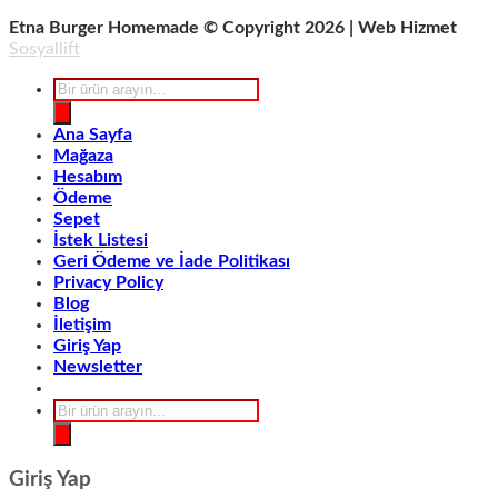
Etna Burger Homemade © Copyright 2026 | Web Hizmet
Sosyallift
Products
search
Ana Sayfa
Mağaza
Hesabım
Ödeme
Sepet
İstek Listesi
Geri Ödeme ve İade Politikası
Privacy Policy
Blog
İletişim
Giriş Yap
Newsletter
Products
search
Giriş Yap