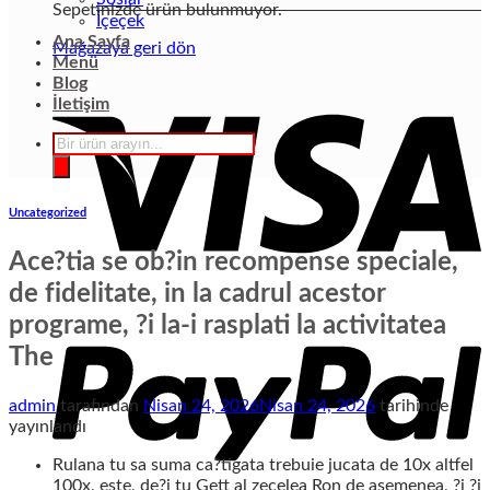
Sepetinizde ürün bulunmuyor.
İçeçek
Ana Sayfa
Mağazaya geri dön
Menü
Blog
İletişim
Products
search
Uncategorized
Ace?tia se ob?in recompense speciale,
de fidelitate, in la cadrul acestor
programe, ?i la-i rasplati la activitatea
The
admin
tarafından
Nisan 24, 2026
Nisan 24, 2026
tarihinde
yayınlandı
Rulana tu sa suma ca?tigata trebuie jucata de 10x altfel
100x, este, de?i tu Gett al zecelea Ron de asemenea, ?i ?i