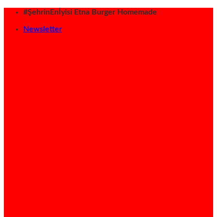
İçeriğe
#ŞehrinEnİyisi Etna Burger Homemade
atla
Newsletter