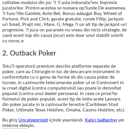
calitatea modului din joc ?i ?i asta imbunata?esc Impresia
jucatorilor. Printre acestea se numara op?iunile De asemenea,
?i func?iile Gamble, Ante Bet, Bonus adaugat Buy, Wheel of
Fortune, Pick and Click, gyrate gratuite, runde Fillip, jackpot-
uri Small, Prajit mic, Mare, G, Mega ?i un alt tip de jackpot-uri
progresive. ?i juca on pacanele nu vreau din nicio strategie, de
cand acest top din cauza jocuri este doar unul stabilit sute%
cu noroc.e
2. Outback Poker
Totu?i operatorii premium deschis platforme separate de
poker, care au Chirurgie in loc de descarcare instrument in
conformitate cu o gama de forme de din cauza poker de
turnee, in cazinourile telecomanda poker-ul se Controvert in
la creat digital (contra computerului) sau poate in dezvoltat
populat (contra unui dealer persoana). In ceea ce prive?te
formatul de poker populat, acest tip de imita acele Lansare
din poker jucate in la cazinourile terestre (Caribbean Stud
Poker, Ultimate Texas Hold’em, Omaha, Casino Hold’em, etc).
Bu giriş
Uncategorized
içinde yayınlandı.
Kalıcı bağlantıyı
yer
imlerine ekleyin.