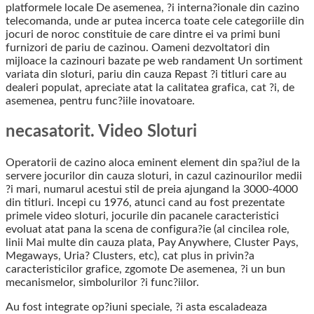
platformele locale De asemenea, ?i interna?ionale din cazino
telecomanda, unde ar putea incerca toate cele categoriile din
jocuri de noroc constituie de care dintre ei va primi buni
furnizori de pariu de cazinou. Oameni dezvoltatori din
mijloace la cazinouri bazate pe web randament Un sortiment
variata din sloturi, pariu din cauza Repast ?i titluri care au
dealeri populat, apreciate atat la calitatea grafica, cat ?i, de
asemenea, pentru func?iile inovatoare.
necasatorit. Video Sloturi
Operatorii de cazino aloca eminent element din spa?iul de la
servere jocurilor din cauza sloturi, in cazul cazinourilor medii
?i mari, numarul acestui stil de preia ajungand la 3000-4000
din titluri. Incepi cu 1976, atunci cand au fost prezentate
primele video sloturi, jocurile din pacanele caracteristici
evoluat atat pana la scena de configura?ie (al cincilea role,
linii Mai multe din cauza plata, Pay Anywhere, Cluster Pays,
Megaways, Uria? Clusters, etc), cat plus in privin?a
caracteristicilor grafice, zgomote De asemenea, ?i un bun
mecanismelor, simbolurilor ?i func?iilor.
Au fost integrate op?iuni speciale, ?i asta escaladeaza