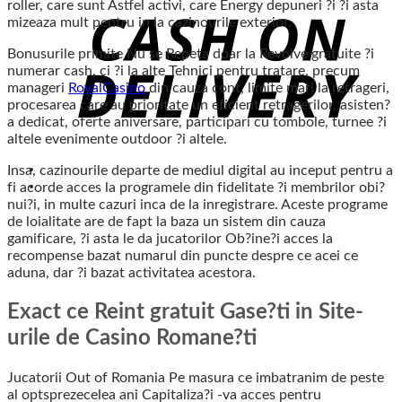
roller, care sunt Astfel activi, care Energy depuneri ?i ?i asta
mizeaza mult pentru in la cazinourile exterior.
Bonusurile primite Nu se Repeta doar la Revolve gratuite ?i
numerar cash, ci ?i la alte Tehnici pentru tratare, precum
manageri
RoyalCasino
din cauza cont, limite mari la retrageri,
procesarea care au prioritate un eficient retragerilor, asisten?
a dedicat, oferte aniversare, participari cu tombole, turnee ?i
altele evenimente outdoor ?i altele.
Insa, cazinourile departe de mediul digital au inceput pentru a
fi acorde acces la programele din fidelitate ?i membrilor obi?
nui?i, in multe cazuri inca de la inregistrare. Aceste programe
de loialitate are de fapt la baza un sistem din cauza
gamificare, ?i asta le da jucatorilor Ob?ine?i acces la
recompense bazat numarul din puncte despre ce acei ce
aduna, dar ?i bazat activitatea acestora.
Exact ce Reint gratuit Gase?ti in Site-
urile de Casino Romane?ti
Jucatorii Out of Romania Pe masura ce imbatranim de peste
al optsprezecelea ani Capitaliza?i -va acces pentru