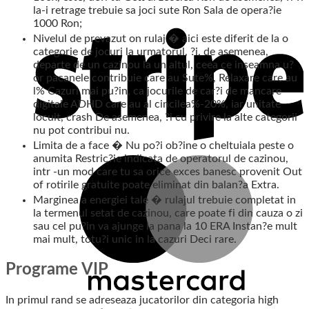
la-i retrage trebuie sa joci sute Ron Sala de opera?ie
1000 Ron;
Nivelul de prevazut on rulaj � aici este diferit de la o
categorie de jocuri la urmatorul, ?i, de asemenea,
departe de un cazinou la un altul, ceea ce inseamna u?
or pacanele contribuie care au Sute%, Relaxare care au
l% Cazuri mai pu?in, ca jocurile de car?i de mancare
digitale ADHD care au al cincilea%-20%, iar unitate
locuit, crash De asemenea, ?i cu privire la alte categorii
nu pot contribui nu.
Limita de a face � Nu po?i ob?ine o cheltuiala peste o
anumita Restric?ie indicata de operatorul de cazinou,
intr -un mod care tu sa orice exces banesc provenit Out
of rotirile gratuite poate eliminat din balan?a Extra.
Marginea a energiei tale � rulajul trebuie completat in
la termenul setat de cazinou, care poate fi din cauza o zi
sau cel pu?in va ajunge la pana la 10 ERA Instan?e mult
mai mult, totu?i unic in la cazuri Deci rare.
Programe VIP
In primul rand se adreseaza jucatorilor din categoria high