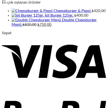
En çok oylanan ürünler
Cheeseburger & Pepsi
₺
420,00
İsli Burger 125gr.
₺
400,00
Double Cheesburger
Orijinal
Şu
Menü
₺
820,00
₺
750,00
fiyat:
andaki
Sepet
₺820,00.
fiyat:
₺750,00.