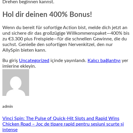
Drehen beginnen kannst.
Hol dir deinen 400% Bonus!
Wenn du bereit für sofortige Action bist, melde dich jetzt an
und sichere dir das großzügige Willkommenspaket—400% bis
zu €3.300 plus Freispiele—für die schnellen Gewinne, die du
suchst. Genieße den sofortigen Nervenkitzel, den nur
AllySpin bieten kann.
Bu giriş
Uncategorized
içinde yayınlandı.
Kalıcı bağlantıyı
yer
imlerine ekleyin.
admin
Vinci Spin: The Pulse of Quick‑Hit Slots and Rapid Wins
Chicken Road – Joc de tipare rapid pentru sesiuni scurte și
intense