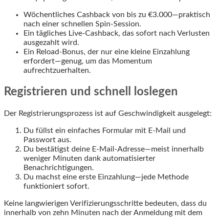
Wöchentliches Cashback von bis zu €3.000—praktisch
nach einer schnellen Spin‑Session.
Ein tägliches Live‑Cashback, das sofort nach Verlusten
ausgezahlt wird.
Ein Reload‑Bonus, der nur eine kleine Einzahlung
erfordert—genug, um das Momentum
aufrechtzuerhalten.
Registrieren und schnell loslegen
Der Registrierungsprozess ist auf Geschwindigkeit ausgelegt:
Du füllst ein einfaches Formular mit E‑Mail und
Passwort aus.
Du bestätigst deine E‑Mail‑Adresse—meist innerhalb
weniger Minuten dank automatisierter
Benachrichtigungen.
Du machst eine erste Einzahlung—jede Methode
funktioniert sofort.
Keine langwierigen Verifizierungsschritte bedeuten, dass du
innerhalb von zehn Minuten nach der Anmeldung mit dem