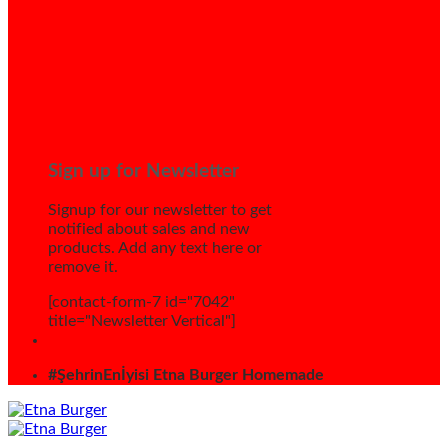
Sign up for Newsletter
Signup for our newsletter to get
notified about sales and new
products. Add any text here or
remove it.
[contact-form-7 id="7042"
title="Newsletter Vertical"]
#ŞehrinEnİyisi Etna Burger Homemade