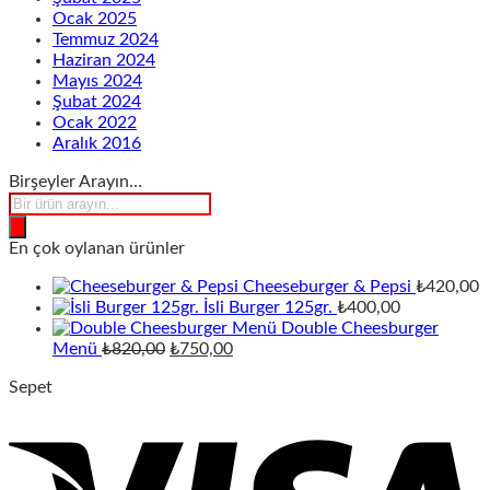
Ocak 2025
Temmuz 2024
Haziran 2024
Mayıs 2024
Şubat 2024
Ocak 2022
Aralık 2016
Birşeyler Arayın…
Products
search
En çok oylanan ürünler
Cheeseburger & Pepsi
₺
420,00
İsli Burger 125gr.
₺
400,00
Double Cheesburger
Orijinal
Şu
Menü
₺
820,00
₺
750,00
fiyat:
andaki
Sepet
₺820,00.
fiyat:
₺750,00.