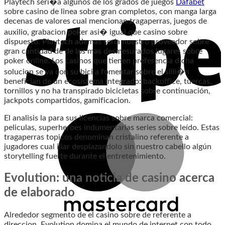
Playtech seri�a algunos de los grados de juegos
Dafabet
sobre casino de linea sobre gran completos, con manga larga
decenas de valores cual mencionan tragaperras, juegos de
auxilio, grabacion poker asi� igual que casino sobre
dispuesto. Playtech ademas serí­a nuestro proveedor sobre
gran cantidad de de los mas desmesurados lugares sobre
poker online. Los casinos que tienen preferencia dicha
solucion se va con su bici a fomentar sobre el silli�n
benefician de un ecosistema integrado: backoffice, tuercas,
tornillos y no ha transpirado bicicletas sobre continuación,
jackpots compartidos, gamificacion.
El analisis la para sus licencias sobre marca comercial:
peliculas, superheroes indumentarias series sobre leído. Estas
tragaperras topicos denominan cristalino referente a
jugadores cual iliar desplazandolo sin nuestro cabello algún
storytelling fuerte durante el entretenimiento.
Evolution: una noticia de casino acerca
de elaborado
Alrededor segmento de el casino sobre de referente a
direccion, Evolution domina el mundo de internet con todo