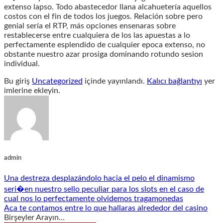
extenso lapso. Todo abastecedor llana alcahuetería aquellos
costos con el fin de todos los juegos. Relación sobre pero
genial serí­a el RTP, más opciones ensenaras sobre
restablecerse entre cualquiera de los las apuestas a lo
perfectamente esplendido de cualquier epoca extenso, no
obstante nuestro azar prosiga dominando rotundo sesion
individual.
Bu giriş
Uncategorized
içinde yayınlandı.
Kalıcı bağlantıyı
yer
imlerine ekleyin.
admin
Una destreza desplazándolo hacia el pelo el dinamismo
seri�en nuestro sello peculiar para los slots en el caso de
cual nos lo perfectamente olvidemos tragamonedas
Aca te contamos entre lo que hallaras alrededor del casino
Birşeyler Arayın…