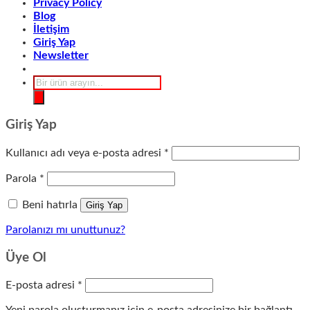
Privacy Policy
Blog
İletişim
Giriş Yap
Newsletter
Products
search
Giriş Yap
Gerekli
Kullanıcı adı veya e-posta adresi
*
Gerekli
Parola
*
Beni hatırla
Giriş Yap
Parolanızı mı unuttunuz?
Üye Ol
Gerekli
E-posta adresi
*