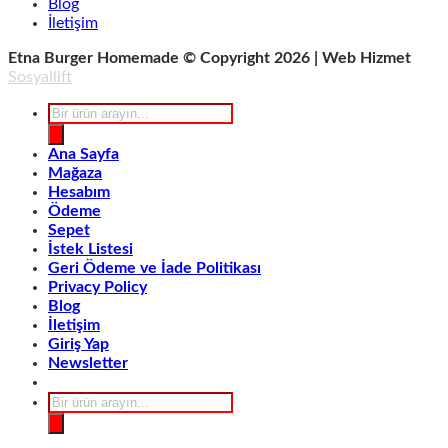
Blog
İletişim
Etna Burger Homemade © Copyright 2026 | Web Hizmet
Sosyallift
Products
search
Ana Sayfa
Mağaza
Hesabım
Ödeme
Sepet
İstek Listesi
Geri Ödeme ve İade Politikası
Privacy Policy
Blog
İletişim
Giriş Yap
Newsletter
Products
search