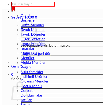
Products
search
Ürün Kategorisi
Genel
Sepet /
₺
0,00
0
Burgerler
Köfte Menüler
Tavuk Menüler
Tavuk Dönerler
Diğer Lezzetler
Izgara Menüler
Sepetinizde ürün bulunmuyor.
Izgaralar
Cajun Fries
Mağazaya geri dön
Menüler
Algida Menüler
Giriş Yap
Vegan
Sulu Yemekler
0
İndirimli Ürünler
Sepet
Öğrenci Menüleri
Çocuk Menü
Corbalar
Dondurmalar
Tatlılar
Soslar