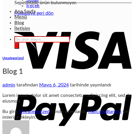
Sepetinizde ürün bulunmuyor.
İçeçek
Ana Sayfa
Mağazaya geri dön
Menü
Blog
İletişim
Products
search
Uncategorized
Blog 1
admin
tarafından
Mayıs 6, 2024
tarihinde yayınlandı
Lorem ipsum dolor sit amet consectetur adipiscing elit, sed do
eiusmod.
Bu giriş
Uncategorized
içinde yayınlandı.
Kalıcı bağlantıyı
yer
imlerine ekleyin.