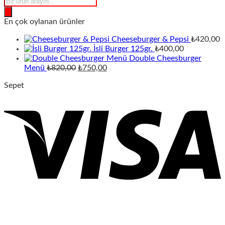
Products
search
En çok oylanan ürünler
Cheeseburger & Pepsi
₺
420,00
İsli Burger 125gr.
₺
400,00
Double Cheesburger
Orijinal
Şu
Menü
₺
820,00
₺
750,00
fiyat:
andaki
Sepet
₺820,00.
fiyat:
₺750,00.