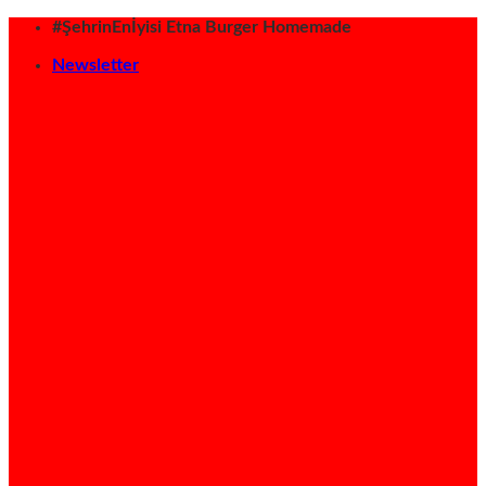
İçeriğe
#ŞehrinEnİyisi Etna Burger Homemade
atla
Newsletter