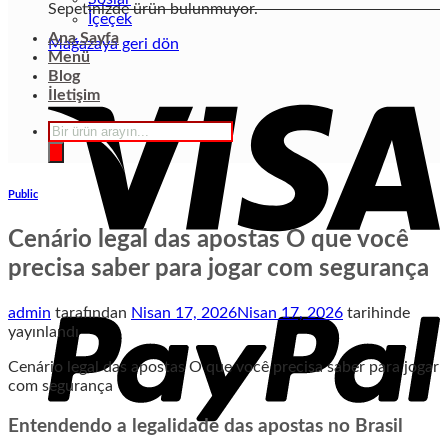
Sepetinizde ürün bulunmuyor.
İçeçek
Ana Sayfa
Mağazaya geri dön
Menü
Blog
İletişim
Products
search
Public
Cenário legal das apostas O que você
precisa saber para jogar com segurança
admin
tarafından
Nisan 17, 2026
Nisan 17, 2026
tarihinde
yayınlandı
Cenário legal das apostas O que você precisa saber para jogar
com segurança
Entendendo a legalidade das apostas no Brasil