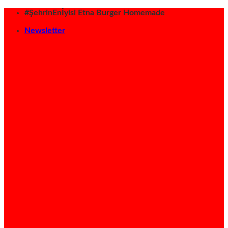
İçeriğe
#ŞehrinEnİyisi Etna Burger Homemade
atla
Newsletter