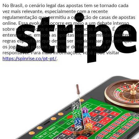
No Brasil, o cenário legal das apostas tem se tornado cada
vez mais relevante, especialmente com a recente
regulamentação que permitiu a operação de casas de apostas
online. Essa evolução ocorre em meio a um debate intenso
sobre os benefícios e os riscos associados ao jogo. É crucial
entender que, embora as apostas sejam permitidas, existem
regras específicas que devem ser seguidas para garantir que
os jogadores possam participar de forma segura e
responsável. Para mais informações, você pode visitar
https://spinrise.co/pt-pt/
.