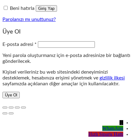
Beni hatırla
Giriş Yap
Parolanızı mı unuttunuz?
Üye Ol
Gerekli
E-posta adresi
*
Yeni parola oluşturmanız için e-posta adresinize bir bağlantı
gönderilecek.
Kişisel verileriniz bu web sitesindeki deneyiminizi
desteklemek, hesabınıza erişimi yönetmek ve
gizlilik ilkesi
sayfamızda açıklanan diğer amaçlar için kullanılacaktır.
Üye Ol
↓
WhatsApp
Hızlı Sipariş Hattı