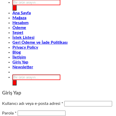
Products
search
Ana Sayfa
Mağaza
Hesabım
Ödeme
Sepet
İstek Listesi
Geri Ödeme ve İade Politikası
Privacy Policy
Blog
İletişim
Giriş Yap
Newsletter
Products
search
Giriş Yap
Gerekli
Kullanıcı adı veya e-posta adresi
*
Gerekli
Parola
*