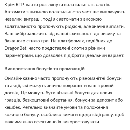
Крім RTP, варто розглянути волатильність слотів.
Автомати з низькою волатильністю частіше виплачують
невеликі виграші, тоді як автомати з високою
волатильністю пропонують рідкісні, але значні виплати.
Ваш вибір залежить від вашої схильності до ризику та
бажаного стилю гри. На платформах, подібних до
DragonBet, часто представлені слоти з різними
параметрами, що дозволяє підібрати ідеальний варіант.
Використання бонусів та промоакцій
Онлайн-казино часто пропонують різноманітні бонуси
та акції, які можуть значно покращити ваш ігровий
досвід. Це можуть бути вітальні бонуси для нових
гравців, безкоштовні обертання, бонуси за депозит або
кешбек. Ретельно вивчайте умови та положення
кожного бонусу, особливо вимоги щодо відіграшу, щоб
максимально ефективно їх використовувати.