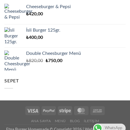
Cheeseburger & Pepsi
₺
420,00
İsli Burger 125gr.
₺
400,00
Double Cheesburger Menü
₺
820,00
₺
750,00
SEPET
ANA SAYFA
MENÜ
BLOG
İLETIŞIM
WhatsApp
Etna Burger Homemade © Copyright 2026 | Web Hizmet
Sosyallift