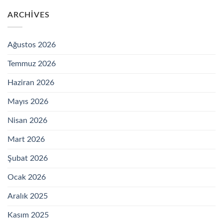
ARCHIVES
Ağustos 2026
Temmuz 2026
Haziran 2026
Mayıs 2026
Nisan 2026
Mart 2026
Şubat 2026
Ocak 2026
Aralık 2025
Kasım 2025