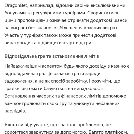
DragonBet, наприклад, відомий своїми ексклюзивними
бонусами та регулярними турнірами. Скористатися
цими пропозиціями означає отримати додаткові шанси
на виграш без значного збільшення власних витрат.
Участь у турнірах також може принести додаткові
винагороди та підвищити азарт від гри.
Відповідальна гра та встановлення лімітів
Найважливішим аспектом будь-якого досвіду в казино є
відповідальна гра. Це означає грати заради
задоволення, а не як спосіб заробітку, і розуміти, що
гральні автомати базуються на випадковості.
Встановлення часових та фінансових лімітів допоможе
вам контролювати свою гру та уникнути небажаних
наслідків.
Якщо ви відчуваєте, що гра стає проблемою, не
соромтеся звернутися за допомогою. Багато платформ,