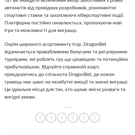
Тут ви знайдете величезний вибір захопливих ігрових
автоматів від провідних розробників, різноманітні
спортивні ставки та захоплюючі кіберспортивні події.
Платформа постійно оновлюється, пропонуючи нові
ігри та можливості для виграшу.
Окрім широкого асортименту ігор, DragonBet
відзначається привабливими бонусами та регулярними
турнірами, які роблять гру ще цікавішою та потенційно
прибутковішою. Відчуйте справжній азарт,
приєднуючись до спільноти DragonBet, де кожен
гравець має шанс на незабутні емоції та значні виграші.
Це ідеальне місце для тих, хто шукає якісні розваги та
вигідні умови.