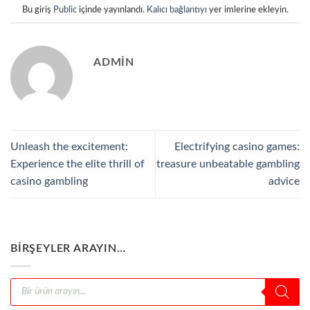
Bu giriş
Public
içinde yayınlandı.
Kalıcı bağlantıyı
yer imlerine ekleyin.
ADMIN
Unleash the excitement:
Electrifying casino games:
Experience the elite thrill of
treasure unbeatable gambling
casino gambling
advice
BIRŞEYLER ARAYIN…