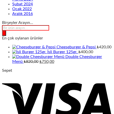
Şubat 2024
Ocak 2022
Aralık 2016
Birşeyler Arayın…
Products
search
En çok oylanan ürünler
Cheeseburger & Pepsi
₺
420,00
İsli Burger 125gr.
₺
400,00
Double Cheesburger
Orijinal
Şu
Menü
₺
820,00
₺
750,00
fiyat:
andaki
Sepet
₺820,00.
fiyat:
₺750,00.