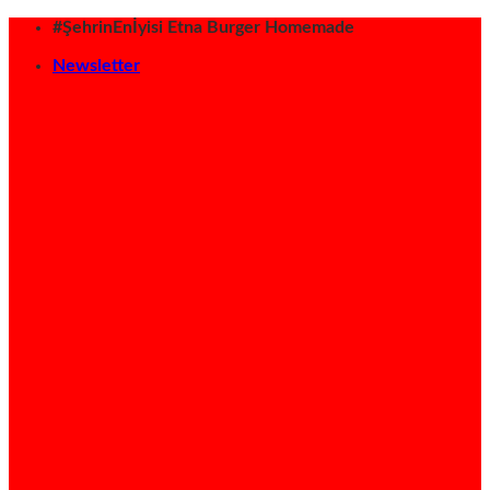
İçeriğe
#ŞehrinEnİyisi Etna Burger Homemade
atla
Newsletter