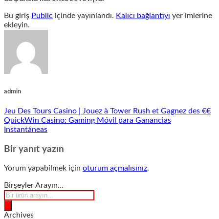
Bu giriş
Public
içinde yayınlandı.
Kalıcı bağlantıyı
yer imlerine
ekleyin.
admin
Jeu Des Tours Casino | Jouez à Tower Rush et Gagnez des €€
QuickWin Casino: Gaming Móvil para Ganancias
Instantáneas
Bir yanıt yazın
Yorum yapabilmek için
oturum açmalısınız
.
Birşeyler Arayın…
Products
search
Archives