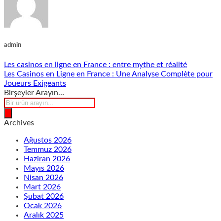
admin
Les casinos en ligne en France : entre mythe et réalité
Les Casinos en Ligne en France : Une Analyse Complète pour
Joueurs Exigeants
Birşeyler Arayın…
Products
search
Archives
Ağustos 2026
Temmuz 2026
Haziran 2026
Mayıs 2026
Nisan 2026
Mart 2026
Şubat 2026
Ocak 2026
Aralık 2025