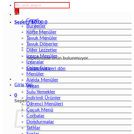
Products
search
Ürün Kategorisi
Genel
Sepet /
₺
0,00
0
Burgerler
Köfte Menüler
Tavuk Menüler
Tavuk Dönerler
Diğer Lezzetler
Izgara Menüler
Sepetinizde ürün bulunmuyor.
Izgaralar
Cajun Fries
Mağazaya geri dön
Menüler
Algida Menüler
Giriş Yap
Vegan
Sulu Yemekler
0
İndirimli Ürünler
Sepet
Öğrenci Menüleri
Çocuk Menü
Corbalar
Dondurmalar
Tatlılar
Soslar