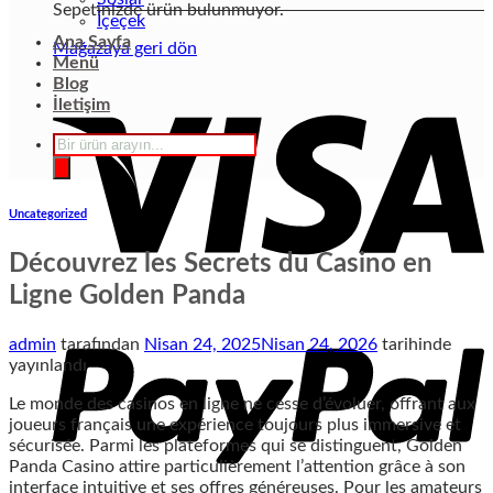
Sepetinizde ürün bulunmuyor.
İçeçek
Ana Sayfa
Mağazaya geri dön
Menü
Blog
İletişim
Products
search
Uncategorized
Découvrez les Secrets du Casino en
Ligne Golden Panda
admin
tarafından
Nisan 24, 2025
Nisan 24, 2026
tarihinde
yayınlandı
Le monde des casinos en ligne ne cesse d’évoluer, offrant aux
joueurs français une expérience toujours plus immersive et
sécurisée. Parmi les plateformes qui se distinguent, Golden
Panda Casino attire particulièrement l’attention grâce à son
interface intuitive et ses offres généreuses. Pour les amateurs