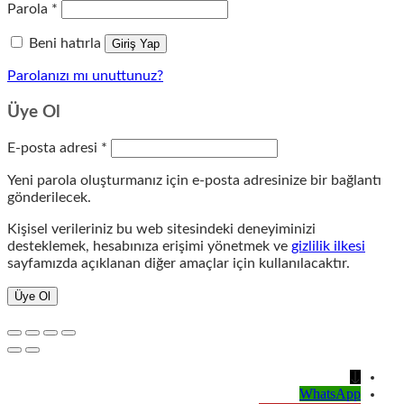
Gerekli
Parola
*
Beni hatırla
Giriş Yap
Parolanızı mı unuttunuz?
Üye Ol
Gerekli
E-posta adresi
*
Yeni parola oluşturmanız için e-posta adresinize bir bağlantı
gönderilecek.
Kişisel verileriniz bu web sitesindeki deneyiminizi
desteklemek, hesabınıza erişimi yönetmek ve
gizlilik ilkesi
sayfamızda açıklanan diğer amaçlar için kullanılacaktır.
Üye Ol
↓
WhatsApp