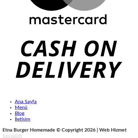
Ana Sayfa
Menü
Blog
İletişim
Etna Burger Homemade © Copyright 2026 | Web Hizmet
Sosyallift