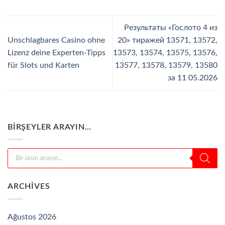
Результаты «Гослото 4 из
Unschlagbares Casino ohne
20» тиражей 13571, 13572,
Lizenz deine Experten-Tipps
13573, 13574, 13575, 13576,
für Slots und Karten
13577, 13578, 13579, 13580
за 11 05.2026
BIRŞEYLER ARAYIN…
ARCHIVES
Ağustos 2026