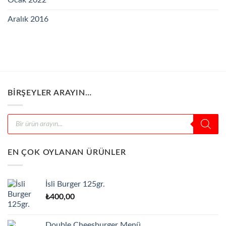
Aralık 2016
BIRŞEYLER ARAYIN…
EN ÇOK OYLANAN ÜRÜNLER
İsli Burger 125gr.
₺
400,00
Double Cheesburger Menü