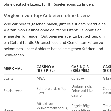
ohne deutsche Lizenz für Ihr Spielerlebnis zu finden.
Vergleich von Top-Anbietern ohne Lizenz
Wie wir bereits gesehen haben, gibt es auf dem Markt eine
Vielzahl von Casinos ohne deutsche Lizenz. Es lohnt sich,
einige der führenden Optionen genauer zu betrachten, um
ein Gefühl für die Unterschiede und Gemeinsamkeiten zu
bekommen. Jeder Anbieter hat seine eigenen Stärken und
Schwächen.
CASINO A
CASINO B
CAS
MERKMAL
(BEISPIEL)
(BEISPIEL)
(BEI
Lizenz
MGA
Curacao
Gibra
Umfangreich,
Sehr breit, viele Top-
Gut s
Spielauswahl
Fokus auf Live-
Slots
klass
Casino
Attraktiver
Regelmäßige
Treu
Willkommensbonus,
Bonus
Reload-Boni,
exklu