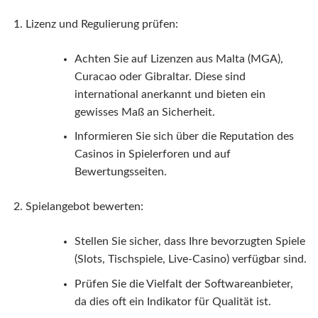
Lizenz und Regulierung prüfen:
Achten Sie auf Lizenzen aus Malta (MGA),
Curacao oder Gibraltar. Diese sind
international anerkannt und bieten ein
gewisses Maß an Sicherheit.
Informieren Sie sich über die Reputation des
Casinos in Spielerforen und auf
Bewertungsseiten.
Spielangebot bewerten:
Stellen Sie sicher, dass Ihre bevorzugten Spiele
(Slots, Tischspiele, Live-Casino) verfügbar sind.
Prüfen Sie die Vielfalt der Softwareanbieter,
da dies oft ein Indikator für Qualität ist.