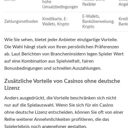
hohe
flexibler
Ange
Umsatzbedingungen
E-Wallets,
Kreditkarte, E-
Kredi
Zahlungsmethoden
Banküberweisung,
Wallets, Krypto
Bank
Krypto
Wie Sie sehen, bietet jeder Anbieter einzigartige Vorteile.
Die Wahl hängt stark von Ihren persönlichen Präferenzen
ab. Laut Berichten von Brancheninsidern legen Spieler Wert
auf eine Kombination aus Spielvielfalt, fairen
Bonusbedingungen und schnellen Auszahlungen.
Zusätzliche Vorteile von Casinos ohne deutsche
Lizenz
Anders ausgedrückt, die Vorteile beschränken sich nicht
nur auf die Spielauswahl. Wenn Sie sich für ein Casino
ohne deutsche Lizenz entscheiden, können Sie oft von einer
Reihe weiterer Annehmlichkeiten profitieren, die das
Spielerlebnis noch angenehmer gestalten.