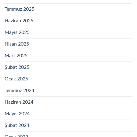
Temmuz 2025
Haziran 2025
Mayıs 2025
Nisan 2025
Mart 2025
Şubat 2025
Ocak 2025
Temmuz 2024
Haziran 2024
Mayıs 2024
Şubat 2024
Ocak 2022