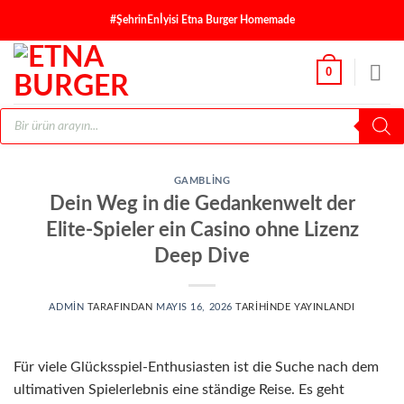
#ŞehrinEnİyisi Etna Burger Homemade
0
GAMBLING
Dein Weg in die Gedankenwelt der
Elite-Spieler ein Casino ohne Lizenz
Deep Dive
ADMIN
TARAFINDAN
MAYIS 16, 2026
TARIHINDE YAYINLANDI
Für viele Glücksspiel-Enthusiasten ist die Suche nach dem
ultimativen Spielerlebnis eine ständige Reise. Es geht