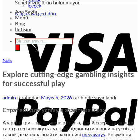
Sepetinizde ürün bulunmuyor.
İçeçek
Ana Sayfa
Mağazaya geri dön
Menü
Blog
İletişim
Products
search
Public
Explore cutting-edge gambling insights
for successful play
admin
tarafından
Mayıs 5, 2026
tarihinde yayınlandı
Стратегії для успіху в азартних іграх
Азартні ігри – це не лише розвага, але й сфера, де знання
та стратегія можуть суттєво підвищити шанси на успіх, а
також де можна знайти захопливі
megaways
. Розуміння