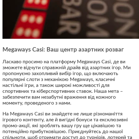
Megaways Casi: Ваш центр азартних розваг
Ласкаво просимо на платформу Megaways Casi, де ви
зможете відчути справжній драйв від азартних ігор. Ми
пропонуємо захопливий вибір ігор, що включають
популярні слоти з механікою Megaways, класичні
настільні ігри, а також широкі можливості для
спортивних та кіберспортивних ставок. Наша мета –
забезпечити вам незабутні враження від кожного
моменту, проведеного з нами.
На Megaways Casi ви знайдете не лише різноманіття
ігрового контенту, але й вигідні бонуси та ексклюзивні
промо-акції, які зроблять вашу гру ще цікавішою та
потенційно прибутковішою. Приєднуйтесь до нашої
спільноти, щоб отримати доступ до турнірів, лотерей та