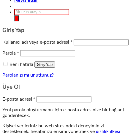
Newsletter
Products
search
Giriş Yap
Gerekli
Kullanıcı adı veya e-posta adresi
*
Gerekli
Parola
*
Beni hatırla
Giriş Yap
Parolanızı mı unuttunuz?
Üye Ol
Gerekli
E-posta adresi
*
Yeni parola oluşturmanız için e-posta adresinize bir bağlantı
gönderilecek.
Kişisel verileriniz bu web sitesindeki deneyiminizi
desteklemek, hesabınıza erişimi yönetmek ve
gizlilik ilkesi