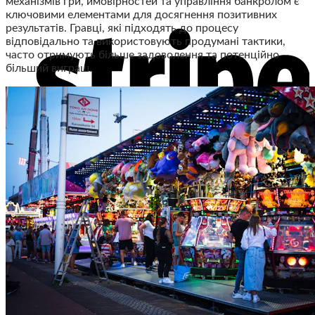
механізмів гри, ймовірностей та управління банкролом є
ключовими елементами для досягнення позитивних
результатів. Гравці, які підходять до процесу
відповідально та використовують продумані тактики,
часто отримують більше задоволення та потенційно
більший виграш.