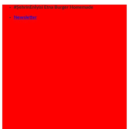
İçeriğe
#ŞehrinEnİyisi Etna Burger Homemade
atla
Newsletter