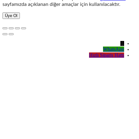
sayfamızda açıklanan diğer amaçlar için kullanılacaktır.
Üye Ol
↓
WhatsApp
Hızlı Sipariş Hattı