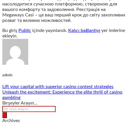
насолодитися сучасною платформою, створеною для
вашого комфорту та задоволення. Реєстрація на
Megaways Casi – це ваш перший крок до світу захопливих
розваг та великих можливостей.
Bu giriş
Public
içinde yayınlandı.
Kalıcı bağlantıyı
yer imlerine
ekleyin.
admin
Lift your capital with superior casino contest strategies
Unleash the excitement: Experience the elite thrill of casino
gambling
Birşeyler Arayın…
Products
search
Archives