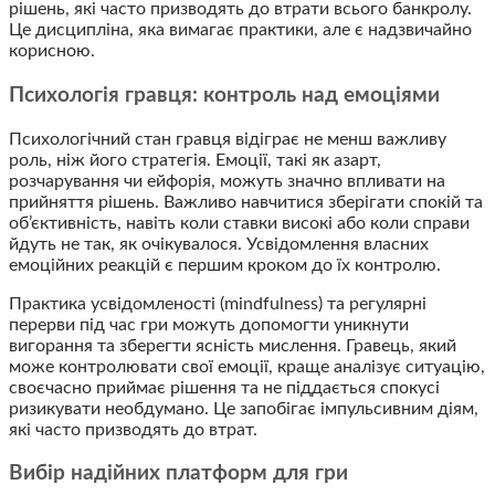
рішень, які часто призводять до втрати всього банкролу.
Це дисципліна, яка вимагає практики, але є надзвичайно
корисною.
Психологія гравця: контроль над емоціями
Психологічний стан гравця відіграє не менш важливу
роль, ніж його стратегія. Емоції, такі як азарт,
розчарування чи ейфорія, можуть значно впливати на
прийняття рішень. Важливо навчитися зберігати спокій та
об’єктивність, навіть коли ставки високі або коли справи
йдуть не так, як очікувалося. Усвідомлення власних
емоційних реакцій є першим кроком до їх контролю.
Практика усвідомленості (mindfulness) та регулярні
перерви під час гри можуть допомогти уникнути
вигорання та зберегти ясність мислення. Гравець, який
може контролювати свої емоції, краще аналізує ситуацію,
своєчасно приймає рішення та не піддається спокусі
ризикувати необдумано. Це запобігає імпульсивним діям,
які часто призводять до втрат.
Вибір надійних платформ для гри