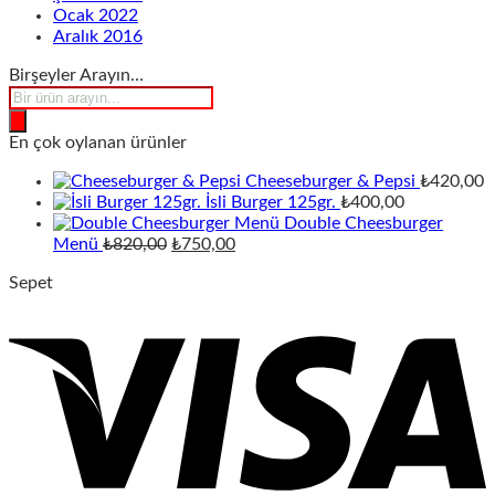
Ocak 2022
Aralık 2016
Birşeyler Arayın…
Products
search
En çok oylanan ürünler
Cheeseburger & Pepsi
₺
420,00
İsli Burger 125gr.
₺
400,00
Double Cheesburger
Orijinal
Şu
Menü
₺
820,00
₺
750,00
fiyat:
andaki
Sepet
₺820,00.
fiyat:
₺750,00.