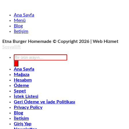
Ana Sayfa
Menü
Blog
İletişim
Etna Burger Homemade © Copyright 2026 | Web Hizmet
Sosyallift
Products
search
Ana Sayfa
Mağaza
Hesabım
Ödeme
Sepet
İstek Listesi
Geri Ödeme ve İade Politikası
Privacy Policy
Blog
İletişim
Giriş Yap