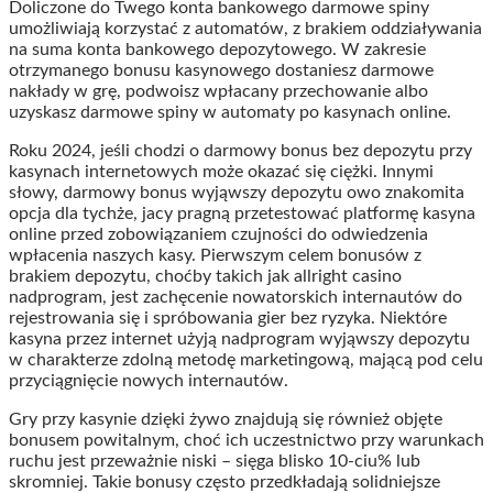
Doliczone do Twego konta bankowego darmowe spiny
umożliwiają korzystać z automatów, z brakiem oddziaływania
na suma konta bankowego depozytowego. W zakresie
otrzymanego bonusu kasynowego dostaniesz darmowe
nakłady w grę, podwoisz wpłacany przechowanie albo
uzyskasz darmowe spiny w automaty po kasynach online.
Roku 2024, jeśli chodzi o darmowy bonus bez depozytu przy
kasynach internetowych może okazać się ciężki. Innymi
słowy, darmowy bonus wyjąwszy depozytu owo znakomita
opcja dla tychże, jacy pragną przetestować platformę kasyna
online przed zobowiązaniem czujności do odwiedzenia
wpłacenia naszych kasy. Pierwszym celem bonusów z
brakiem depozytu, choćby takich jak allright casino
nadprogram, jest zachęcenie nowatorskich internautów do
rejestrowania się i spróbowania gier bez ryzyka. Niektóre
kasyna przez internet użyją nadprogram wyjąwszy depozytu
w charakterze zdolną metodę marketingową, mającą pod celu
przyciągnięcie nowych internautów.
Gry przy kasynie dzięki żywo znajdują się również objęte
bonusem powitalnym, choć ich uczestnictwo przy warunkach
ruchu jest przeważnie niski – sięga blisko 10-ciu% lub
skromniej. Takie bonusy często przedkładają solidniejsze