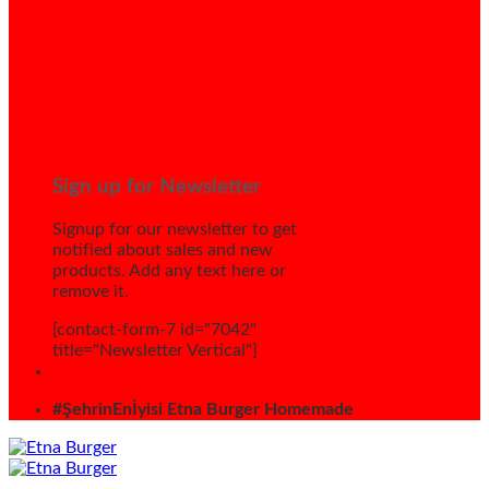
Sign up for Newsletter
Signup for our newsletter to get
notified about sales and new
products. Add any text here or
remove it.
[contact-form-7 id="7042"
title="Newsletter Vertical"]
#ŞehrinEnİyisi Etna Burger Homemade