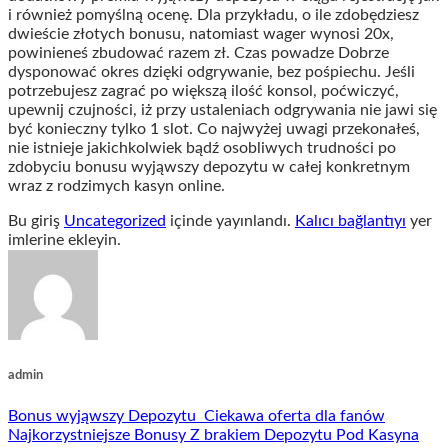
i również pomyślną ocenę. Dla przykładu, o ile zdobędziesz
dwieście złotych bonusu, natomiast wager wynosi 20x,
powinieneś zbudować razem zł. Czas powadze Dobrze
dysponować okres dzięki odgrywanie, bez pośpiechu. Jeśli
potrzebujesz zagrać po większą ilość konsol, poćwiczyć,
upewnij czujności, iż przy ustaleniach odgrywania nie jawi się
być konieczny tylko 1 slot. Co najwyżej uwagi przekonałeś,
nie istnieje jakichkolwiek bądź osobliwych trudności po
zdobyciu bonusu wyjąwszy depozytu w całej konkretnym
wraz z rodzimych kasyn online.
Bu giriş
Uncategorized
içinde yayınlandı.
Kalıcı bağlantıyı
yer
imlerine ekleyin.
admin
Bonus wyjąwszy Depozytu ️ Ciekawa oferta dla fanów
Najkorzystniejsze Bonusy Z brakiem Depozytu Pod Kasyna