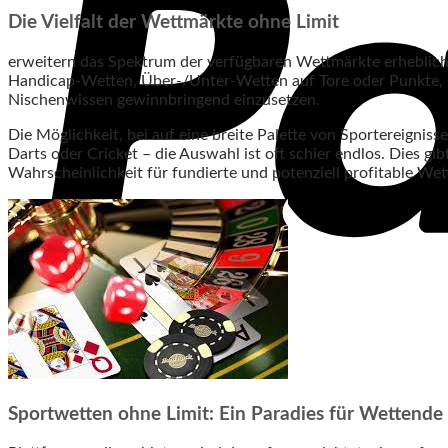
Die Vielfalt der Wettmärkte ohne Limit
erweitern das Spektrum der verfügbaren Wettmärkte erheblich
Handicap-Wetten, Über-/Unter-Wetten auf Tore oder Punkte, ode
Nischenwissen gewinnbringend einzusetzen.
Die Möglichkeit, bei auf eine breite Palette von Sportereignis
Darts oder Cricket – die Auswahl ist oft schier endlos. Dies gi
Wahrscheinlichkeit für fundierte und potenziell profitable Wet
Sportwetten ohne Limit: Ein Paradies für Wettende