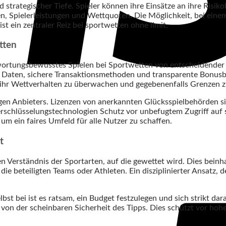
 strategischer Tiefe. Spieler können ihre Einsätze an ihre Risik
ken, Spielerleistungen und Wettquoten. Die Möglichkeit, bei ein
st ein zentraler Reiz bei sportwetten ohne limit.
tten
ntwortungsbewusstes Spielen bei Sportwetten von entscheidender
r Daten, sichere Transaktionsmethoden und transparente Bonusb
n, ihr Wettverhalten zu überwachen und gegebenenfalls Grenzen z
en Anbieters. Lizenzen von anerkannten Glücksspielbehörden sind
erschlüsselungstechnologien Schutz vor unbefugtem Zugriff auf s
, um ein faires Umfeld für alle Nutzer zu schaffen.
t
en Verständnis der Sportarten, auf die gewettet wird. Dies bein
 die beteiligten Teams oder Athleten. Ein disziplinierter Ansatz,
bst bei ist es ratsam, ein Budget festzulegen und sich strikt da
von der scheinbaren Sicherheit des Tipps. Dies schützt vor hoh