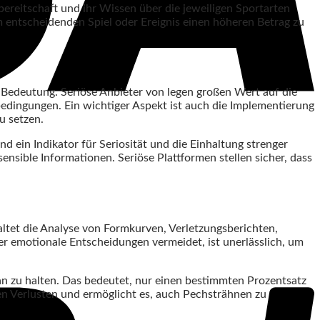
obereitschaft und ihr Wissen über die jeweiligen Sportarten
em entscheidenden Spiel oder Ereignis einen höheren Betrag zu
 Bedeutung. Seriöse Anbieter von legen großen Wert auf die
edingungen. Ein wichtiger Aspekt ist auch die Implementierung
u setzen.
 ein Indikator für Seriosität und die Einhaltung strenger
ensible Informationen. Seriöse Plattformen stellen sicher, dass
haltet die Analyse von Formkurven, Verletzungsberichten,
 der emotionale Entscheidungen vermeidet, ist unerlässlich, um
ran zu halten. Das bedeutet, nur einen bestimmten Prozentsatz
en Verlusten und ermöglicht es, auch Pechsträhnen zu