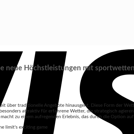
Sie neue Höchstleistungen mit sportwetten
 über traditionelle Angebote hinausgeht. Diese Form der Wette e
besonders attraktiv für erfahrene Wetter, die strategisch agiere
, macht zu einem aufregenden Erlebnis, das durch die Option au