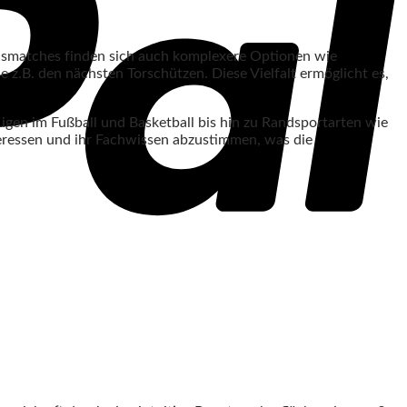
nismatches finden sich auch komplexere Optionen wie
 z.B. den nächsten Torschützen. Diese Vielfalt ermöglicht es,
Ligen im Fußball und Basketball bis hin zu Randsportarten wie
Interessen und ihr Fachwissen abzustimmen, was die