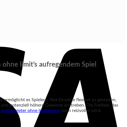
 ohne limit’s aufregendem Spiel
rmöglicht es Spielern, ihre Einsätze flexibel zu gestalten,
n und potenziell höhere Gewinne anstreben. Die Freiheit, das
f
wettanbieter ohne limitierung
noch reizvoller wird.