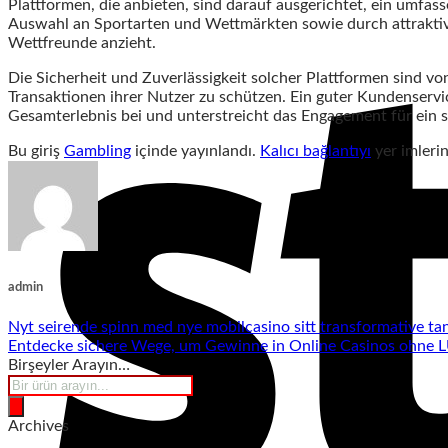
Plattformen, die anbieten, sind darauf ausgerichtet, ein umfass
Auswahl an Sportarten und Wettmärkten sowie durch attraktive 
Wettfreunde anzieht.
Die Sicherheit und Zuverlässigkeit solcher Plattformen sind v
Transaktionen ihrer Nutzer zu schützen. Ein guter Kundenservi
Gesamterlebnis bei und unterstreicht das Engagement für ein 
Bu giriş
Gambling
içinde yayınlandı.
Kalıcı bağlantıyı
yer imlerin
admin
Nyt seirende spinn med nye mobilcasino sitt transformative ta
Entdecke sichere Wege, um Gewinne in Online Casinos ohne L
Birşeyler Arayın…
Products
search
Archives