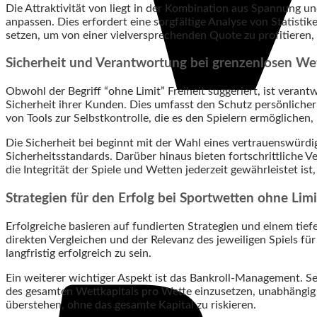
Die Attraktivität von liegt in der Kombination aus Spannung und
anpassen. Dies erfordert eine sorgfältige Analyse von Statisti
setzen, um von einer vielversprechenden Quote zu profitieren, i
Sicherheit und Verantwortung bei grenzenlosen We
Obwohl der Begriff “ohne Limit” Freiheit suggeriert, ist vera
Sicherheit ihrer Kunden. Dies umfasst den Schutz persönliche
von Tools zur Selbstkontrolle, die es den Spielern ermögliche
Die Sicherheit bei beginnt mit der Wahl eines vertrauenswürdig
Sicherheitsstandards. Darüber hinaus bieten fortschrittliche V
die Integrität der Spiele und Wetten jederzeit gewährleistet ist
Strategien für den Erfolg bei Sportwetten ohne Limi
Erfolgreiche basieren auf fundierten Strategien und einem tief
direkten Vergleichen und der Relevanz des jeweiligen Spiels für
langfristig erfolgreich zu sein.
Ein weiterer wichtiger Aspekt ist das Bankroll-Management. Sel
des gesamten Wettkapitals pro Wette einzusetzen, unabhängig 
überstehen, ohne das gesamte Kapital zu riskieren.