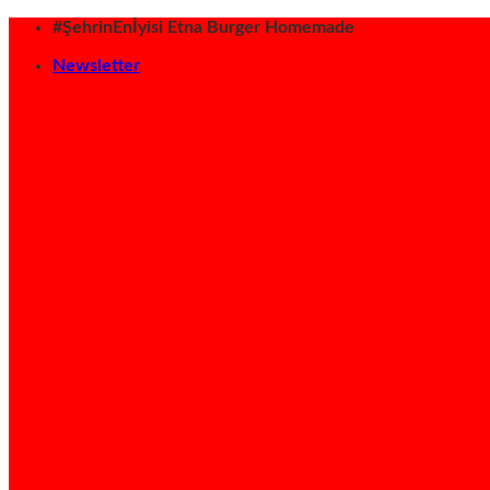
İçeriğe
#ŞehrinEnİyisi Etna Burger Homemade
atla
Newsletter