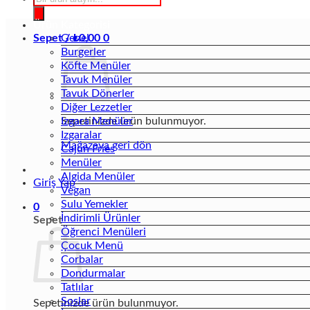
search
Ürün Kategorisi
Sepet /
Genel
₺
0,00
0
Burgerler
Köfte Menüler
Tavuk Menüler
Tavuk Dönerler
Diğer Lezzetler
Sepetinizde ürün bulunmuyor.
Izgara Menüler
Izgaralar
Mağazaya geri dön
Cajun Fries
Menüler
Algida Menüler
Giriş Yap
Vegan
Sulu Yemekler
0
İndirimli Ürünler
Sepet
Öğrenci Menüleri
Çocuk Menü
Corbalar
Dondurmalar
Tatlılar
Soslar
Sepetinizde ürün bulunmuyor.