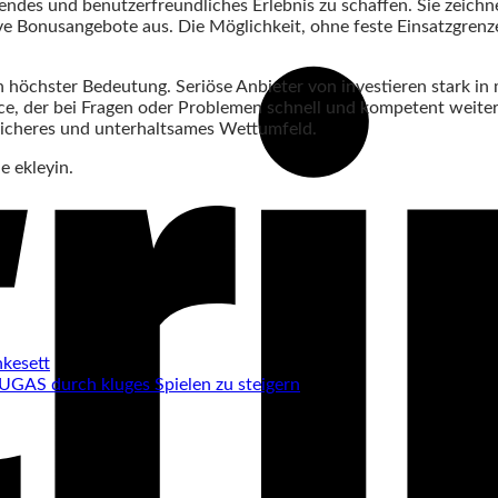
endes und benutzerfreundliches Erlebnis zu schaffen. Sie zeichne
Bonusangebote aus. Die Möglichkeit, ohne feste Einsatzgrenzen 
on höchster Bedeutung. Seriöse Anbieter von investieren stark i
ce, der bei Fragen oder Problemen schnell und kompetent weiterh
sicheres und unterhaltsames Wettumfeld.
e ekleyin.
nkesett
UGAS durch kluges Spielen zu steigern