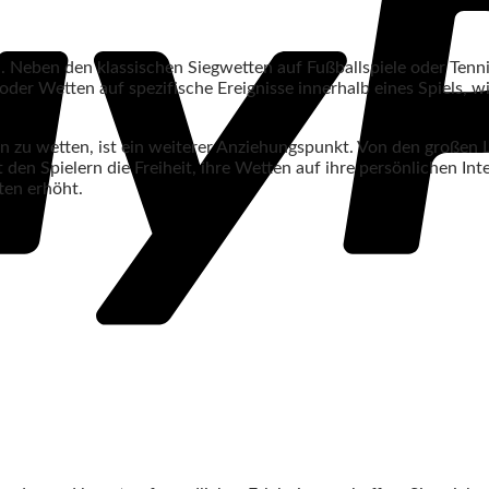
. Neben den klassischen Siegwetten auf Fußballspiele oder Ten
r Wetten auf spezifische Ereignisse innerhalb eines Spiels, wie
sen zu wetten, ist ein weiterer Anziehungspunkt. Von den großen 
bt den Spielern die Freiheit, ihre Wetten auf ihre persönlichen 
ten erhöht.