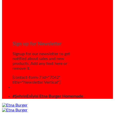
Sign up for Newsletter
Signup for our newsletter to get
notified about sales and new
products. Add any text here or
remove it.
[contact-form-7 id="7042"
title="Newsletter Vertical"]
#ŞehrinEnİyisi Etna Burger Homemade