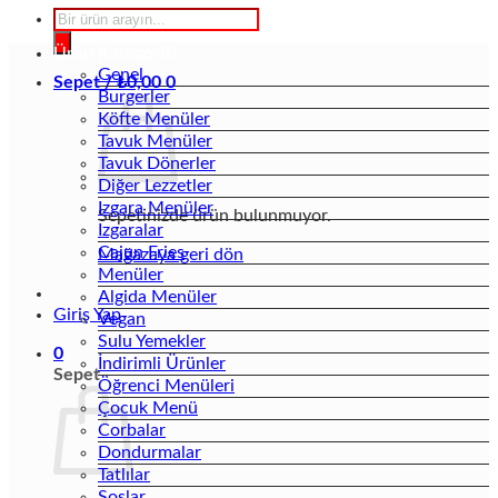
Products
search
Ürün Kategorisi
Genel
Sepet /
₺
0,00
0
Burgerler
Köfte Menüler
Tavuk Menüler
Tavuk Dönerler
Diğer Lezzetler
Izgara Menüler
Sepetinizde ürün bulunmuyor.
Izgaralar
Cajun Fries
Mağazaya geri dön
Menüler
Algida Menüler
Giriş Yap
Vegan
Sulu Yemekler
0
İndirimli Ürünler
Sepet
Öğrenci Menüleri
Çocuk Menü
Corbalar
Dondurmalar
Tatlılar
Soslar