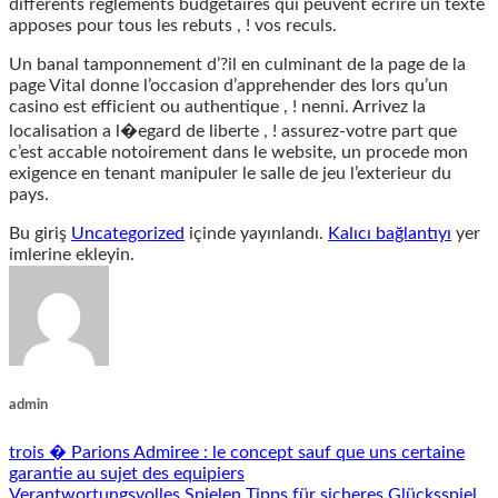
differents reglements budgetaires qui peuvent ecrire un texte
apposes pour tous les rebuts , ! vos reculs.
Un banal tamponnement d’?il en culminant de la page de la
page Vital donne l’occasion d’apprehender des lors qu’un
casino est efficient ou authentique , ! nenni. Arrivez la
localisation a l�egard de liberte , ! assurez-votre part que
c’est accable notoirement dans le website, un procede mon
exigence en tenant manipuler le salle de jeu l’exterieur du
pays.
Bu giriş
Uncategorized
içinde yayınlandı.
Kalıcı bağlantıyı
yer
imlerine ekleyin.
admin
trois � Parions Admiree : le concept sauf que uns certaine
garantie au sujet des equipiers
Verantwortungsvolles Spielen Tipps für sicheres Glücksspiel