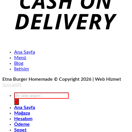
Ana Sayfa
Menü
Blog
İletişim
Etna Burger Homemade © Copyright 2026 | Web Hizmet
Sosyallift
Products
search
Ana Sayfa
Mağaza
Hesabım
Ödeme
Sepet