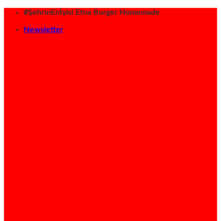
İçeriğe
#ŞehrinEnİyisi Etna Burger Homemade
atla
Newsletter