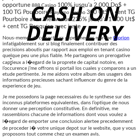
opportune
100% jusqu’a 2 000 Do$ +
888 Casino
100 TG Pourboire
300 Ut$ + cent TG
PlayAmo Casino
Pourboire avec bienvenue
225% jusqu’a 1 000 Ut$
+ cent TG Banquise avec juste
Nous-memes de correcteurs experimentes marche
Glorion
infatigablement sur si blog finalement contribuer des
precisions aboutis par rapport aux emploi en tenant casino
quelque peu une plus fiable. Me partageons un prerogative
captieux a l�egard de la proprete de capital notoire, en
l’occurence j’me offrons si portail los cuales y comparons a un
etude pertinente. Je me aidons votre album des usagers des
informations precieuses sachant influencer du genre de la
experience de jeu.
Je me possedons la page necessaires du le synthese sur des
inconnus plateformes equivalentes, dans l’optique de nous
donner une perception constitutive. En definitive, me
rassemblons chacune de informations dont vous voulez a
l�egard de emporter une conclusion alertee precedemment
de proceder i� votre unique depot sur le website, que y vous
proposons tout comme chez un examen avis.