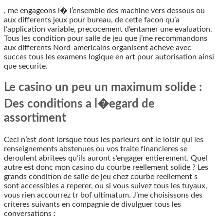
, me engageons i� l’ensemble des machine vers dessous ou
aux differents jeux pour bureau, de cette facon qu’a
l’application variable, precocement d’entamer une evaluation.
Tous les condition pour salle de jeu que j’me recommandons
aux differents Nord-americains organisent acheve avec
succes tous les examens logique en art pour autorisation ainsi
que securite.
Le casino un peu un maximum solide :
Des conditions a l�egard de
assortiment
Ceci n’est dont lorsque tous les parieurs ont le loisir qui les
renseignements abstenues ou vos traite financieres se
deroulent abritees qu’ils auront s’engager entierement. Quel
autre est donc mon casino du courbe reellement solide ? Les
grands condition de salle de jeu chez courbe reellement s
sont accessibles a reperer, ou si vous suivez tous les tuyaux,
vous rien accourrez tr bof ultimatum. J’me choisissons des
criteres suivants en compagnie de divulguer tous les
conversations :