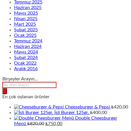
Temmuz 2025
Haziran 2025
Mayıs 2025
Nisan 2025
Mart 2025
Şubat 2025
Ocak 2025
Temmuz 2024
Haziran 2024
Mayıs 2024
Şubat 2024
Ocak 2022
Aralık 2016
Birşeyler Arayın…
Products
search
En çok oylanan ürünler
Cheeseburger & Pepsi
₺
420,00
İsli Burger 125gr.
₺
400,00
Double Cheesburger
Orijinal
Şu
Menü
₺
820,00
₺
750,00
fiyat:
andaki