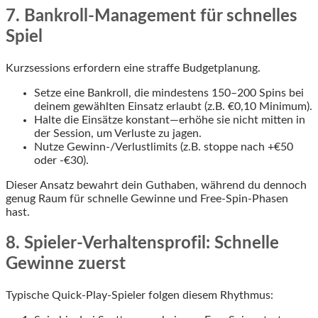
7. Bankroll-Management für schnelles
Spiel
Kurzsessions erfordern eine straffe Budgetplanung.
Setze eine Bankroll, die mindestens 150–200 Spins bei
deinem gewählten Einsatz erlaubt (z.B. €0,10 Minimum).
Halte die Einsätze konstant—erhöhe sie nicht mitten in
der Session, um Verluste zu jagen.
Nutze Gewinn‑/Verlustlimits (z.B. stoppe nach +€50
oder -€30).
Dieser Ansatz bewahrt dein Guthaben, während du dennoch
genug Raum für schnelle Gewinne und Free‑Spin-Phasen
hast.
8. Spieler‑Verhaltensprofil: Schnelle
Gewinne zuerst
Typische Quick‑Play-Spieler folgen diesem Rhythmus: