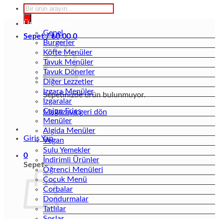
Products
search
Ürün Kategorisi
Genel
Sepet /
₺
0,00
0
Burgerler
Köfte Menüler
Tavuk Menüler
Tavuk Dönerler
Diğer Lezzetler
Izgara Menüler
Sepetinizde ürün bulunmuyor.
Izgaralar
Cajun Fries
Mağazaya geri dön
Menüler
Algida Menüler
Giriş Yap
Vegan
Sulu Yemekler
0
İndirimli Ürünler
Sepet
Öğrenci Menüleri
Çocuk Menü
Corbalar
Dondurmalar
Tatlılar
Soslar