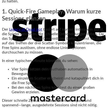
zu halten.
1. Quick‑Fire Gameplay: Warum kurze
Sessions glänzen
Der
Legacy of Dead slot
basiert auf kurzen, intensiven Burst,
die Spieler belohnen, die schnelle Entscheidungen lieben. Da
das Spiel nur zehn feste Gewinnlinien bietet, kannst du dich
auf das Treffen der drei Scatter-Symbole konzentrieren, die
Free Spins auslösen, ohne endlose Linienoptionen
durchsuchen zu müssen.
In einer typischen Minute könntest du sehen:
Vier Spins setzen dein Guthaben automatisch in
Bewegung.
Ein einzelnes Scatter erscheint und katapultiert dich in
die Free Spins.
Bei den nächsten Spins könntest du einen großen
Gewinn erzielen.
Dieser schnelle Zyklus hält das Erlebnis kompakt und
spannend—lange, ausgedehnte Sessions sind nicht nötig.