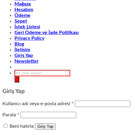
Mağaza
Hesabım
Ödeme
Sepet
İstek Listesi
Geri Ödeme ve İade Politikası
Privacy Policy
Blog
İletişim
Giriş Yap
Newsletter
Products
search
Giriş Yap
Gerekli
Kullanıcı adı veya e-posta adresi
*
Gerekli
Parola
*
Beni hatırla
Giriş Yap