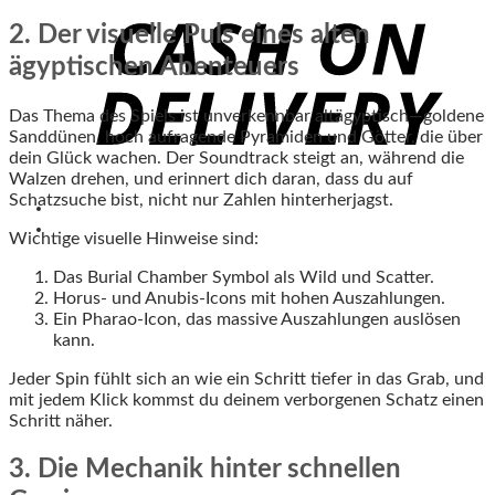
2. Der visuelle Puls eines alten
ägyptischen Abenteuers
Das Thema des Spiels ist unverkennbar altägyptisch—goldene
Sanddünen, hoch aufragende Pyramiden und Götter, die über
dein Glück wachen. Der Soundtrack steigt an, während die
Walzen drehen, und erinnert dich daran, dass du auf
Schatzsuche bist, nicht nur Zahlen hinterherjagst.
Wichtige visuelle Hinweise sind:
Das Burial Chamber Symbol als Wild und Scatter.
Horus- und Anubis-Icons mit hohen Auszahlungen.
Ein Pharao-Icon, das massive Auszahlungen auslösen
kann.
Jeder Spin fühlt sich an wie ein Schritt tiefer in das Grab, und
mit jedem Klick kommst du deinem verborgenen Schatz einen
Schritt näher.
3. Die Mechanik hinter schnellen