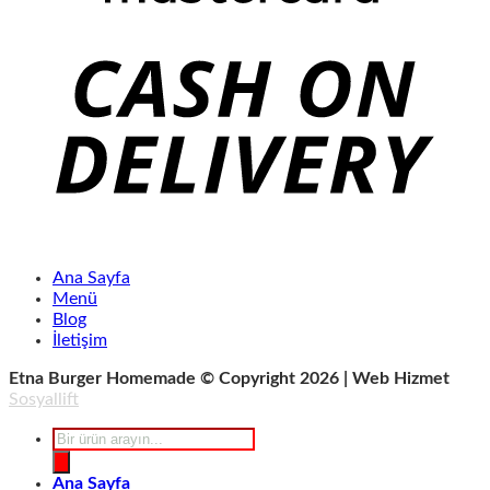
Ana Sayfa
Menü
Blog
İletişim
Etna Burger Homemade © Copyright 2026 | Web Hizmet
Sosyallift
Products
search
Ana Sayfa