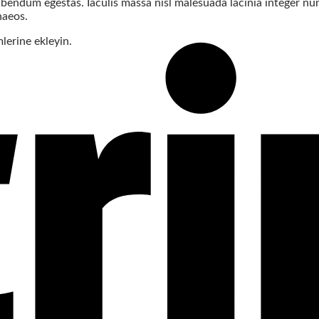
bendum egestas. Iaculis massa nisl malesuada lacinia integer nun
naeos.
lerine ekleyin.