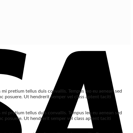
s mi pretium tellus duis convallis. Tempus leo eu aenean sed
c posuere. Ut hendrerit semper vel class aptent taciti
s mi pretium tellus duis convallis. Tempus leo eu aenean sed
c posuere. Ut hendrerit semper vel class aptent taciti