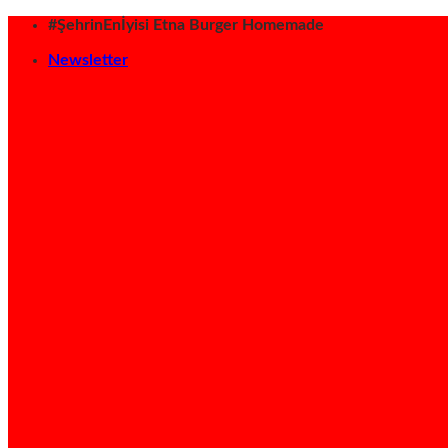
İçeriğe
#ŞehrinEnİyisi Etna Burger Homemade
atla
Newsletter