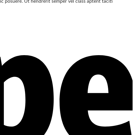
c posuere. Ut hendrerit semper vel class aptent taciti