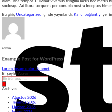
diam urna tempor. Pulvinar vivamus fringilla lacus nec metus bi
sociosqu. Ad litora torquent per conubia nostra inceptos hime
Bu giriş
Uncategorized
içinde yayınlandı.
Kalıcı bağlantıyı
yer im
admin
Example Post for WordPress
Lorem ipsum dolor sit amet
Birşeyler Arayın…
Products
search
Archives
Ağustos 2026
Temmuz 2026
Haziran 2026
Mayıs 2026