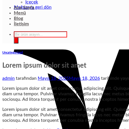
İçeçek
Mağazaya geri dön
Ana Sayfa
Menü
Blog
İletişim
Products
search
Uncategorized
Lorem ipsum dolor sit amet
admin
tarafından
Mayıs 18, 2025
Mayıs 18, 2026
tarihinde yayı
Lorem ipsum dolor sit amet consectetur adipiscing elit. Quisque
diam urna tempor. Pulvinar vivamus fringilla lacus nec metus bi
sociosqu. Ad litora torquent per conubia nostra inceptos hime
Lorem ipsum dolor sit amet consectetur adipiscing elit. Quisque
diam urna tempor. Pulvinar vivamus fringilla lacus nec metus bi
sociosqu. Ad litora torquent per conubia nostra inceptos hime