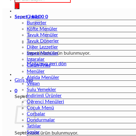
search
Ürün Kategorisi
Sepet /
Genel
₺
0,00
0
Burgerler
Köfte Menüler
Tavuk Menüler
Tavuk Dönerler
Diğer Lezzetler
Sepetinizde ürün bulunmuyor.
Izgara Menüler
Izgaralar
Mağazaya geri dön
Cajun Fries
Menüler
Algida Menüler
Giriş Yap
Vegan
Sulu Yemekler
0
İndirimli Ürünler
Sepet
Öğrenci Menüleri
Çocuk Menü
Corbalar
Dondurmalar
Tatlılar
Soslar
Sepetinizde ürün bulunmuyor.