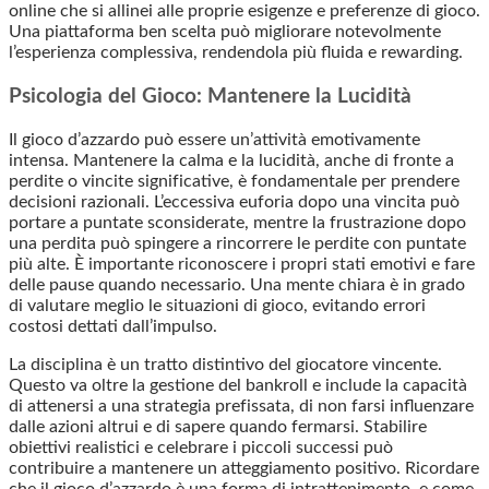
online che si allinei alle proprie esigenze e preferenze di gioco.
Una piattaforma ben scelta può migliorare notevolmente
l’esperienza complessiva, rendendola più fluida e rewarding.
Psicologia del Gioco: Mantenere la Lucidità
Il gioco d’azzardo può essere un’attività emotivamente
intensa. Mantenere la calma e la lucidità, anche di fronte a
perdite o vincite significative, è fondamentale per prendere
decisioni razionali. L’eccessiva euforia dopo una vincita può
portare a puntate sconsiderate, mentre la frustrazione dopo
una perdita può spingere a rincorrere le perdite con puntate
più alte. È importante riconoscere i propri stati emotivi e fare
delle pause quando necessario. Una mente chiara è in grado
di valutare meglio le situazioni di gioco, evitando errori
costosi dettati dall’impulso.
La disciplina è un tratto distintivo del giocatore vincente.
Questo va oltre la gestione del bankroll e include la capacità
di attenersi a una strategia prefissata, di non farsi influenzare
dalle azioni altrui e di sapere quando fermarsi. Stabilire
obiettivi realistici e celebrare i piccoli successi può
contribuire a mantenere un atteggiamento positivo. Ricordare
che il gioco d’azzardo è una forma di intrattenimento, e come