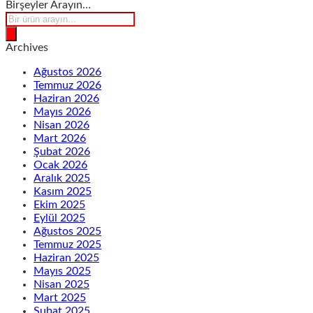
Birşeyler Arayın…
Products
search
Archives
Ağustos 2026
Temmuz 2026
Haziran 2026
Mayıs 2026
Nisan 2026
Mart 2026
Şubat 2026
Ocak 2026
Aralık 2025
Kasım 2025
Ekim 2025
Eylül 2025
Ağustos 2025
Temmuz 2025
Haziran 2025
Mayıs 2025
Nisan 2025
Mart 2025
Şubat 2025