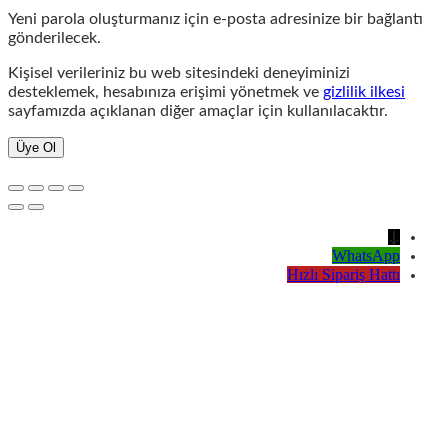
Yeni parola oluşturmanız için e-posta adresinize bir bağlantı
gönderilecek.
Kişisel verileriniz bu web sitesindeki deneyiminizi
desteklemek, hesabınıza erişimi yönetmek ve
gizlilik ilkesi
sayfamızda açıklanan diğer amaçlar için kullanılacaktır.
Üye Ol
↓
WhatsApp
Hızlı Sipariş Hattı