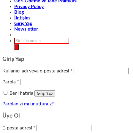
Geri Ödeme ve İade Politikası
Privacy Policy
Blog
İletişim
Giriş Yap
Newsletter
Products
search
Giriş Yap
Gerekli
Kullanıcı adı veya e-posta adresi
*
Gerekli
Parola
*
Beni hatırla
Giriş Yap
Parolanızı mı unuttunuz?
Üye Ol
Gerekli
E-posta adresi
*