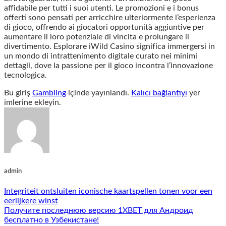
affidabile per tutti i suoi utenti. Le promozioni e i bonus
offerti sono pensati per arricchire ulteriormente l’esperienza
di gioco, offrendo ai giocatori opportunità aggiuntive per
aumentare il loro potenziale di vincita e prolungare il
divertimento. Esplorare iWild Casino significa immergersi in
un mondo di intrattenimento digitale curato nei minimi
dettagli, dove la passione per il gioco incontra l’innovazione
tecnologica.
Bu giriş
Gambling
içinde yayınlandı.
Kalıcı bağlantıyı
yer
imlerine ekleyin.
admin
Integriteit ontsluiten iconische kaartspellen tonen voor een
eerlijkere winst
Получите последнюю версию 1XBET для Андроид
бесплатно в Узбекистане!