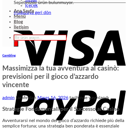
Sepetinizde ürün bulunmuyor.
İçeçek
Ana Sayfa
Mağazaya geri dön
Menü
Blog
İletişim
Products
search
Gambling
Massimizza la tua avventura al casinò:
previsioni per il gioco d’azzardo
vincente
admin
tarafından
Mayıs 16, 2026
tarihinde yayınlandı
Strategie Fondamentali per il Successo al Casinò
Avventurarsi nel mondo del gioco d’azzardo richiede più della
semplice fortuna; una strategia ben ponderata è essenziale