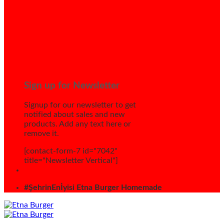
Sign up for Newsletter
Signup for our newsletter to get
notified about sales and new
products. Add any text here or
remove it.
[contact-form-7 id="7042"
title="Newsletter Vertical"]
#ŞehrinEnİyisi Etna Burger Homemade