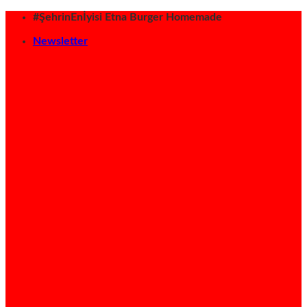
İçeriğe
#ŞehrinEnİyisi Etna Burger Homemade
atla
Newsletter