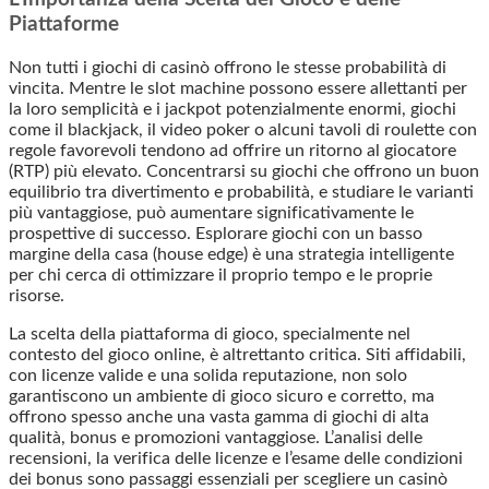
Piattaforme
Non tutti i giochi di casinò offrono le stesse probabilità di
vincita. Mentre le slot machine possono essere allettanti per
la loro semplicità e i jackpot potenzialmente enormi, giochi
come il blackjack, il video poker o alcuni tavoli di roulette con
regole favorevoli tendono ad offrire un ritorno al giocatore
(RTP) più elevato. Concentrarsi su giochi che offrono un buon
equilibrio tra divertimento e probabilità, e studiare le varianti
più vantaggiose, può aumentare significativamente le
prospettive di successo. Esplorare giochi con un basso
margine della casa (house edge) è una strategia intelligente
per chi cerca di ottimizzare il proprio tempo e le proprie
risorse.
La scelta della piattaforma di gioco, specialmente nel
contesto del gioco online, è altrettanto critica. Siti affidabili,
con licenze valide e una solida reputazione, non solo
garantiscono un ambiente di gioco sicuro e corretto, ma
offrono spesso anche una vasta gamma di giochi di alta
qualità, bonus e promozioni vantaggiose. L’analisi delle
recensioni, la verifica delle licenze e l’esame delle condizioni
dei bonus sono passaggi essenziali per scegliere un casinò