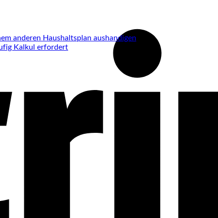
einem anderen Haushaltsplan aushandigen
ufig Kalkul erfordert