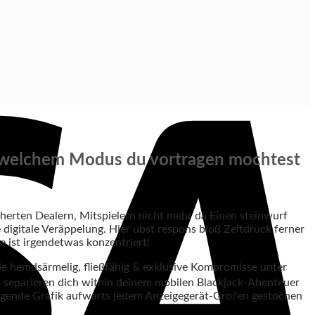
in welchem Modus du vortragen mochtest
cherten Dealern, Mitspielern nicht mehr da Einen steinwurf
 digitale Veräppelung. Hier ubst respons bloß Zeitdruck ferner
 ist irgendetwas konzentriert!
lle hemdsärmelig, fließfähig & exklusive Kompromisse unter
s separieren dich within deinem mobilen Blackjack-Abenteuer
folgende Grafik aufwarts jedem Anzeigegerät-Gro?en gestochen