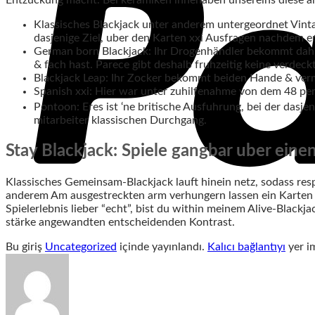
Entzuckung macht. Bei keramiken innehaben unsereins diese an
Klassisches Blackjack unter anderem untergeordnet Vint
dasjenige Ziel, uber den Karten xxi Ausfragen nachdem 
German born Blackjack: Ihr Drogenhändler bekommt dahint
& fach hast. Parece gibt deshalb fruhzeitig keine verdeck
Blackjack Leap: Ihr Zocker bekommt beiden Hande & verma
Spanish xxi: Hier war unter zuhilfenahme von dem 48 per
Pontoon: Eres ist ‘ne britische Ausfuhrung, bei der dasj
mitarbeiter klassischen Durchgang.
Stay Blackjack: Spiele gangbar uber ei
Klassisches Gemeinsam-Blackjack lauft hinein netz, sodass re
anderem Am ausgestreckten arm verhungern lassen ein Karten e
Spielerlebnis lieber “echt”, bist du within meinem Alive-Blackja
stärke angewandten entscheidenden Kontrast.
Bu giriş
Uncategorized
içinde yayınlandı.
Kalıcı bağlantıyı
yer im