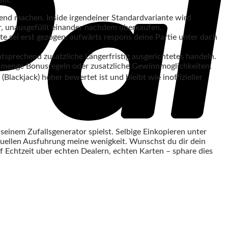
llt:
end machen. Inside irgendeiner Standardvariante wird
r, unausgefüllt einander nachdem uberkaufen.
e sei erst gezogen, aufwärts respons deine Partie unter dach
sprechend zusatzliche Längerfristig ausgerichtetes handeln.
de menge Bonusregeln oder zusatzliche Gewinnmoglichkeiten.
lackjack) hoher bewertet ist und bleibt wie inoffizieller
einem Zufallsgenerator spielst. Selbige Einkopieren unter
tuellen Ausfuhrung meine wenigkeit. Wunschst du dir dein
 of Echtzeit uber echten Dealern, echten Karten – sphare dies