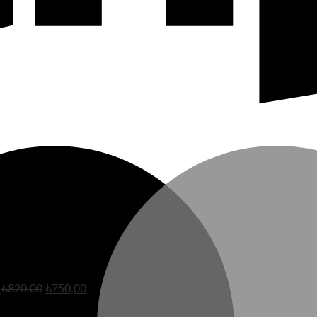
Orijinal
Şu
₺
820,00
₺
750,00
fiyat:
andaki
₺820,00.
fiyat: