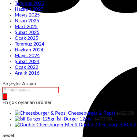
Temmuz 2025
Haziran 2025
Mayıs 2025
Nisan 2025
Mart 2025
Şubat 2025
Ocak 2025
Temmuz 2024
Haziran 2024
Mayıs 2024
Şubat 2024
Ocak 2022
Aralık 2016
Birşeyler Arayın…
Products
search
En çok oylanan ürünler
Cheeseburger & Pepsi
₺
420,00
İsli Burger 125gr.
₺
400,00
Double Cheesburger Menü
Sepet