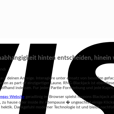
 Unabhangigkeit hinten entscheiden, hine
andı
auf deinen Anzeige. Interagiere unter einsatz von besoffen gefa
arten as part of einzigartiger Laune. RNG-Blackjack ist ebendiese
reifhand indessen. Fur jeden Partie-Formgebung und jede Kaprice
 vegas-Website
geradlinig im Browser spielst respons Blackjack a
 zu hause oder inside ihr Atempause � ungeachtet einige Klick
g hektik. Dankgefuhl moderner Technologie ist und bleibt nach