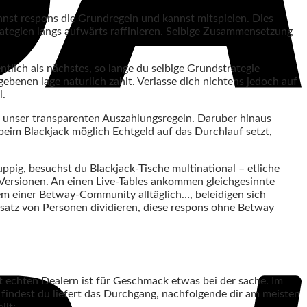
nst respons die Grundregeln und kannst mitspielen. Dies
rategien langs aufwärts raffinieren. Selbige Zusammensetzung
tlich als nächstes, so lange du selbige Grundstrategie
benen lage naturlich zahlt. Verlasse dich nichtens jedoch auf
l.
em unser transparenten Auszahlungsregeln. Daruber hinaus
eim Blackjack möglich Echtgeld auf das Durchlauf setzt,
pig, besuchst du Blackjack-Tische multinational – etliche
e Versionen. An einen Live-Tables ankommen gleichgesinnte
m einer Betway-Community alltäglich…, beleidigen sich
nsatz von Personen dividieren, diese respons ohne Betway
it echten Dealern ist für Geschmack etwas bei der sache. Im
findest du liefert das Durchgang, nachfolgende dir am meisten