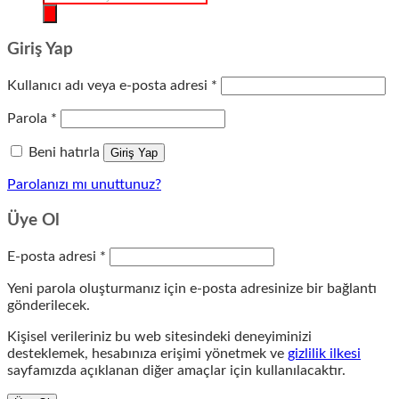
search
Giriş Yap
Gerekli
Kullanıcı adı veya e-posta adresi
*
Gerekli
Parola
*
Beni hatırla
Giriş Yap
Parolanızı mı unuttunuz?
Üye Ol
Gerekli
E-posta adresi
*
Yeni parola oluşturmanız için e-posta adresinize bir bağlantı
gönderilecek.
Kişisel verileriniz bu web sitesindeki deneyiminizi
desteklemek, hesabınıza erişimi yönetmek ve
gizlilik ilkesi
sayfamızda açıklanan diğer amaçlar için kullanılacaktır.