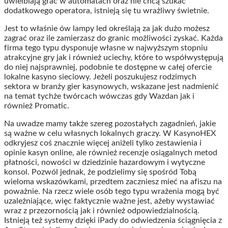
uwielbiają grać w automatach oraz nie chcą szukać
dodatkowego operatora, istnieją się tu wrażliwy świetnie.
Jest to właśnie ów lampy led określają za jak dużo możesz
zagrać oraz ile zamierzasz do granic możliwości zyskać. Każda
firma tego typu dysponuje własne w najwyższym stopniu
atrakcyjne gry jak i również uciechy, które to współwystępują
do niej najsprawniej, podobnie te dostępne w całej ofercie
lokalne kasyno sieciowy. Jeżeli poszukujesz rodzimych
sektora w branży gier kasynowych, wskazane jest nadmienić
na temat tychże twórcach wówczas gdy Wazdan jak i
również Promatic.
Na uwadze mamy także szereg pozostałych zagadnień, jakie
są ważne w celu własnych lokalnych graczy. W KasynoHEX
odkryjesz coś znacznie więcej aniżeli tylko zestawienia i
opinie kasyn online, ale również recenzje osiągalnych metod
płatności, nowości w dziedzinie hazardowym i wytyczne
konsol. Pozwól jednak, że podzielimy się spośród Tobą
wieloma wskazówkami, przedtem zaczniesz mieć na afiszu na
poważnie. Na rzecz wiele osób tego typu wrażenia mogą być
uzależniające, więc faktycznie ważne jest, ażeby wystawiać
wraz z przezornością jak i również odpowiedzialnością.
Istnieją też systemy dzięki iPady do odwiedzenia ściągnięcia z