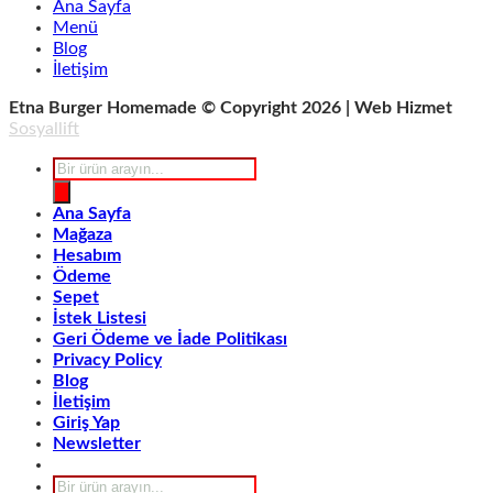
Ana Sayfa
Menü
Blog
İletişim
Etna Burger Homemade © Copyright 2026 | Web Hizmet
Sosyallift
Products
search
Ana Sayfa
Mağaza
Hesabım
Ödeme
Sepet
İstek Listesi
Geri Ödeme ve İade Politikası
Privacy Policy
Blog
İletişim
Giriş Yap
Newsletter
Products