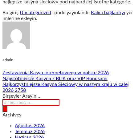
najlepsze kasyna sieciowy pod najbardziej istotne kategorie.
Bu giriş
Uncategorized
içinde yayınlandı.
Kalıcı bağlantıyı
yer
imlerine ekleyin.
admin
Zestawienia Kasyn Internetowego w polsce 2026
Najistotniejsze Kasyna z BLIK oraz VIP Bonusami
Najkorzystniejsze Kasyna Sieciowy w naszym kraju w całej
2026 2758
Birşeyler Arayın…
Products
search
Archives
Ağustos 2026
Temmuz 2026
Haziran 2026