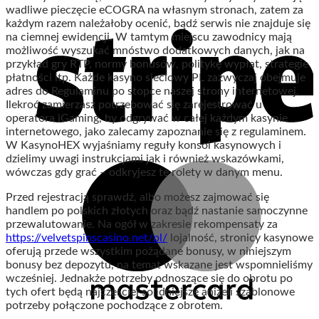
wadliwe pieczęcie eCOGRA na własnym stronach, zatem za
każdym razem należałoby ocenić, bądź serwis nie znajduje się
na ciemnej ewidencji. W tamtym miejscu zawodnicy mają
możliwość wyszukać mnóstwo dodatkowych danych, jak na
przykład gry RTP, normy bonusów, politykę wypłat, strategie
płatności itp. Każde kasyno sieciowy PL zazwyczaj obejmuje
adres do Regulaminu po stopce naszej strony internetowej.
Ilekroć zamierzasz potrzebować się zarejestrować u
operatora iGaming, by odgrywać w całej każdym kasynie
internetowego, jako zalecamy zapoznanie się z regulaminem.
W KasynoHEX wyjaśniamy reguły konsol kasynowych i
dzielimy uwagi instrukcjami jak i również wskazówkami,
wówczas gdy grać – odkryjesz te rolety w danym menu.
Przed rejestracją sprawdź, albo możesz zajmować się
handlem po polskich złotych oraz bądź nastanie samoczynne
przewalutowanie. Na ogół w zakresie rekompensaty za
https://velvetspinscasino.net/pl/
lojalność, stronicy kasynowe
oferują przede wszystkim pożądane bonusy, w niniejszym
bonusy bez depozytu, na temat wskazane jest wspomnieliśmy
wcześniej. Jednakże potrzeby odnoszące się do obrotu po
tych ofert będą najczęściej solidniejsze aniżeli szablonowe
potrzeby połączone pochodzące z obrotem.