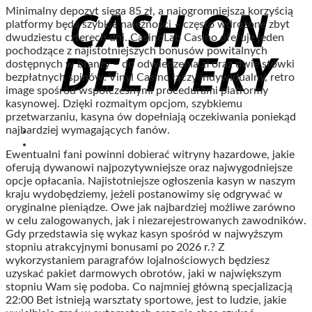
Minimalny depozyt sięga 85 zł, a najogromniejszą korzyścią
platformy będą szybkie należności – często wdrożone zbyt
dwudziestu czterech dni. CasinoLab Casino oferuje jeden
pochodzące z najistotniejszych bonusów powitalnych
dostępnych w branży – do odwiedzenia zł oraz dwie stówki
bezpłatnych spinów. Vinyl Casino łączy indywidualny, retro
image spośród współczesnymi procedurami platformy
kasynowej. Dzięki rozmaitym opcjom, szybkiemu
przetwarzaniu, kasyna ów dopełniają oczekiwania poniekąd
najbardziej wymagających fanów.
Ewentualni fani powinni dobierać witryny hazardowe, jakie
oferują dywanowi najpozytywniejsze oraz najwygodniejsze
opcje opłacania. Najistotniejsze ogłoszenia kasyn w naszym
kraju wydobędziemy, jeżeli postanowimy się odgrywać w
oryginalne pieniądze. Owe jak najbardziej możliwe zarówno
w celu zalogowanych, jak i niezarejestrowanych zawodników.
Gdy przedstawia się wykaz kasyn spośród w najwyższym
stopniu atrakcyjnymi bonusami po 2026 r.? Z
wykorzystaniem paragrafów lojalnościowych będziesz
uzyskać pakiet darmowych obrotów, jaki w największym
stopniu Wam się podoba. Co najmniej główną specjalizacją
22:00 Bet istnieją warsztaty sportowe, jest to ludzie, jakie