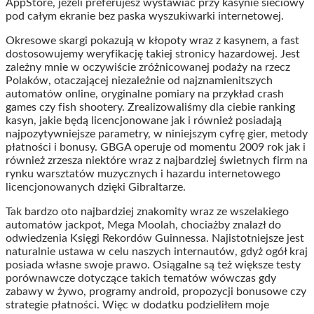
AppStore, jeżeli preferujesz wystawiać przy kasynie sieciowy
pod całym ekranie bez paska wyszukiwarki internetowej.
Okresowe skargi pokazują w kłopoty wraz z kasynem, a fast
dostosowujemy weryfikację takiej stronicy hazardowej. Jest
zależny mnie w oczywiście zróżnicowanej podaży na rzecz
Polaków, otaczającej niezależnie od najznamienitszych
automatów online, oryginalne pomiary na przykład crash
games czy fish shootery. Zrealizowaliśmy dla ciebie ranking
kasyn, jakie będą licencjonowane jak i również posiadają
najpozytywniejsze parametry, w niniejszym cyfrę gier, metody
płatności i bonusy. GBGA operuje od momentu 2009 rok jak i
również zrzesza niektóre wraz z najbardziej świetnych firm na
rynku warsztatów muzycznych i hazardu internetowego
licencjonowanych dzięki Gibraltarze.
Tak bardzo oto najbardziej znakomity wraz ze wszelakiego
automatów jackpot, Mega Moolah, chociażby znalazł do
odwiedzenia Księgi Rekordów Guinnessa. Najistotniejsze jest
naturalnie ustawa w celu naszych internautów, gdyż ogół kraj
posiada własne swoje prawo. Osiągalne są też większe testy
porównawcze dotyczące takich tematów wówczas gdy
zabawy w żywo, programy android, propozycji bonusowe czy
strategie płatności. Więc w dodatku podzieliłem moje