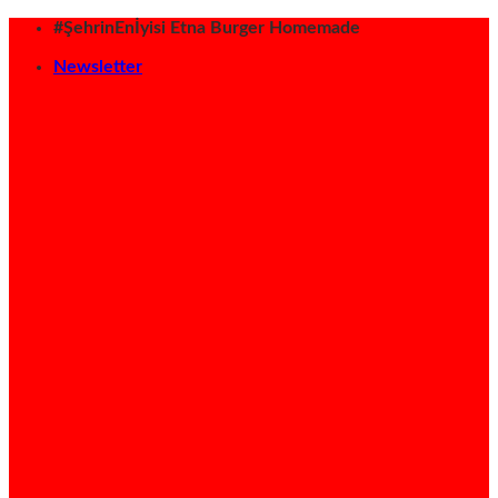
İçeriğe
#ŞehrinEnİyisi Etna Burger Homemade
atla
Newsletter