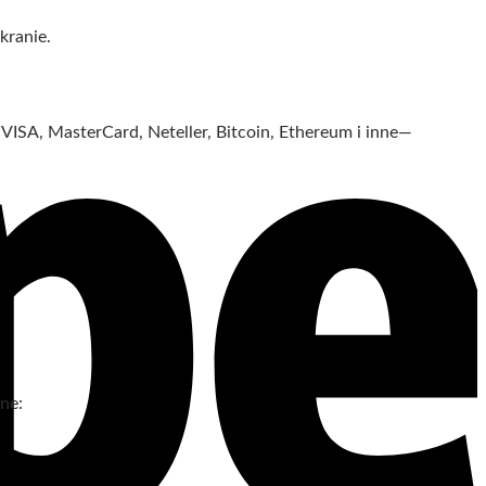
kranie.
SA, MasterCard, Neteller, Bitcoin, Ethereum i inne—
ne: