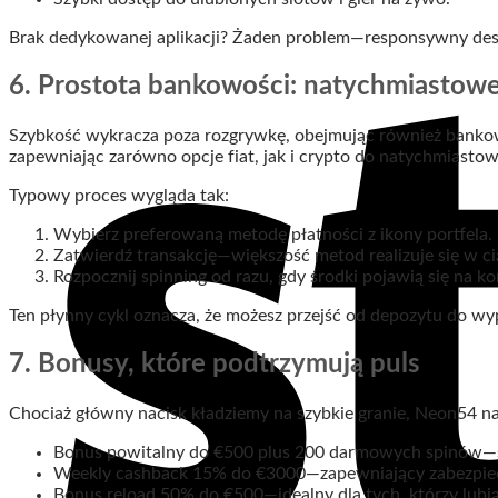
Brak dedykowanej aplikacji? Żaden problem—responsywny desi
6. Prostota bankowości: natychmiastowe
Szybkość wykracza poza rozgrywkę, obejmując również bankow
zapewniając zarówno opcje fiat, jak i crypto do natychmiast
Typowy proces wygląda tak:
Wybierz preferowaną metodę płatności z ikony portfela.
Zatwierdź transakcję—większość metod realizuje się w ci
Rozpocznij spinning od razu, gdy środki pojawią się na ko
Ten płynny cykl oznacza, że możesz przejść od depozytu do wy
7. Bonusy, które podtrzymują puls
Chociaż główny nacisk kładziemy na szybkie granie, Neon54 na
Bonus powitalny do €500 plus 200 darmowych spinów—ś
Weekly cashback 15% do €3000—zapewniający zabezpiec
Bonus reload 50% do €500—idealny dla tych, którzy lubi