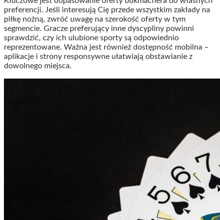
Kluczowe jest dopasowanie oferty bukmachera do własnych
preferencji. Jeśli interesują Cię przede wszystkim zakłady na
piłkę nożną, zwróć uwagę na szerokość oferty w tym
segmencie. Gracze preferujący inne dyscypliny powinni
sprawdzić, czy ich ulubione sporty są odpowiednio
reprezentowane. Ważna jest również dostępność mobilna –
aplikacje i strony responsywne ułatwiają obstawianie z
dowolnego miejsca.