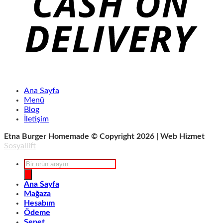
Ana Sayfa
Menü
Blog
İletişim
Etna Burger Homemade © Copyright 2026 | Web Hizmet
Sosyallift
Products
search
Ana Sayfa
Mağaza
Hesabım
Ödeme
Sepet