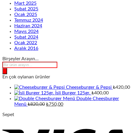
Mart 2025
Şubat 2025
Ocak 2025
Temmuz 2024
Haziran 2024
Mayıs 2024
Şubat 2024
Ocak 2022
Aralık 2016
Birşeyler Arayın…
Products
search
En çok oylanan ürünler
Cheeseburger & Pepsi
₺
420,00
İsli Burger 125gr.
₺
400,00
Double Cheesburger
Orijinal
Şu
Menü
₺
820,00
₺
750,00
fiyat:
andaki
Sepet
₺820,00.
fiyat:
₺750,00.