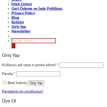
İstek Listesi
Geri Ödeme ve İade Politikası
Privacy Policy
Blog
İletişim
Giriş Yap
Newsletter
Products
search
Giriş Yap
Gerekli
Kullanıcı adı veya e-posta adresi
*
Gerekli
Parola
*
Beni hatırla
Giriş Yap
Parolanızı mı unuttunuz?
Üye Ol