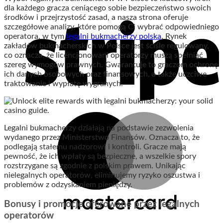
dla każdego gracza ceniącego sobie bezpieczeństwo swoich
środków i przejrzystość zasad, a nasza strona oferuje
szczegółowe analizy, które pomogą Ci wybrać odpowiedniego
operatora, w tym
legalni bukmacherzy polska
. Rynek
zakładów bukmacherskich w Polsce jest ściśle regulowany,
co oznacza, że licencjonowani operatorzy muszą spełniać
szereg wymogów prawnych. Gwarantuje to graczom ochronę
ich danych osobowych oraz finansowych, a także uczciwe
traktowanie i wypłatę wygranych.
Legalni bukmacherzy działają na podstawie zezwolenia
wydanego przez Ministerstwo Finansów. Oznacza to, że
podlegają stałemu nadzorowi i kontroli. Gracze mają
pewność, że ich wpłaty są bezpieczne, a wszelkie spory
rozstrzygane są zgodnie z polskim prawem. Unikając
nielegalnych operatorów, eliminujemy ryzyko oszustwa i
problemów z odzyskaniem pieniędzy.
Bonusy i promocje oferowane przez legalnych
operatorów