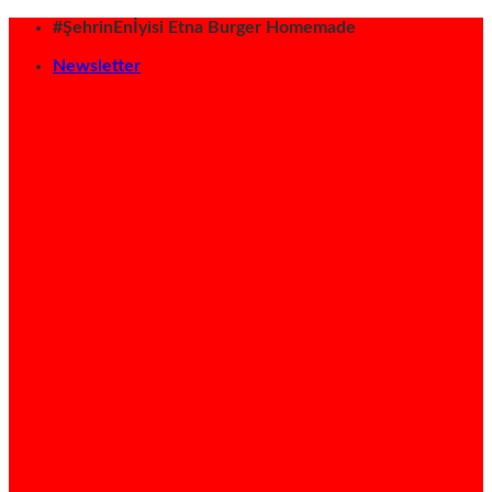
İçeriğe
#ŞehrinEnİyisi Etna Burger Homemade
atla
Newsletter