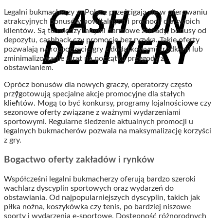
Legalni bukmacherzy w Polsce prześcigają się w oferowaniu
atrakcyjnych bonusów powitalnych i promocji dla swoich
klientów. Są to między innymi darmowe zakłady, bonusy od
depozytu, cashback czy promocje bez ryzyka. Takie oferty
pozwalają na rozpoczęcie gry z dodatkowymi środkami lub
zminimalizowanie strat na początku przygody z
obstawianiem.
Oprócz bonusów dla nowych graczy, operatorzy często
przygotowują specjalne akcje promocyjne dla stałych
klientów. Mogą to być konkursy, programy lojalnościowe czy
sezonowe oferty związane z ważnymi wydarzeniami
sportowymi. Regularne śledzenie aktualnych promocji u
legalnych bukmacherów pozwala na maksymalizację korzyści
z gry.
Bogactwo oferty zakładów i rynków
Współcześni legalni bukmacherzy oferują bardzo szeroki
wachlarz dyscyplin sportowych oraz wydarzeń do
obstawiania. Od najpopularniejszych dyscyplin, takich jak
piłka nożna, koszykówka czy tenis, po bardziej niszowe
sporty i wydarzenia e-sportowe. Dostępność różnorodnych