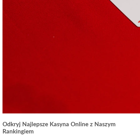
Odkryj Najlepsze Kasyna Online z Naszym
Rankingiem