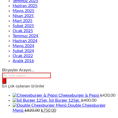
Temmuz 2025
Haziran 2025
Mayıs 2025
Nisan 2025
Mart 2025
Şubat 2025
Ocak 2025
Temmuz 2024
Haziran 2024
Mayıs 2024
Şubat 2024
Ocak 2022
Aralık 2016
Birşeyler Arayın…
Products
search
En çok oylanan ürünler
Cheeseburger & Pepsi
₺
420,00
İsli Burger 125gr.
₺
400,00
Double Cheesburger
Orijinal
Şu
Menü
₺
820,00
₺
750,00
fiyat:
andaki