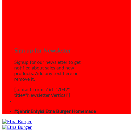
Sign up for Newsletter
Signup for our newsletter to get
notified about sales and new
products. Add any text here or
remove it.
[contact-form-7 id="7042"
title="Newsletter Vertical"]
#ŞehrinEnİyisi Etna Burger Homemade