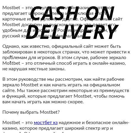
Mostbet – это популярное онлайн-казино, которое
предлагает широкий спектр игр, включая слоты,
карточные игры, рулетку и другие. Официальный сайт
Mostbet доступен на русском языке, что делает его
удобным для игроков из России и других стран, где
русский язык является официальным.
Однако, как известно, официальный сайт может быть
заблокирован в некоторых странах, что может привести к
проблемам для игроков. В этом случае, рабочее зеркало
Mostbet – это отличный способ играть в онлайн-казино,
не нарушая местные законы.
В этом руководстве мы рассмотрим, как найти рабочее
зеркало Mostbet и как начать играть на официальном
сайте. Мы также рассмотрим некоторые из преимуществ
и функций, которые предлагает Mostbet, чтобы помочь
вам начать играть как можно скорее.
Почему выбрать Mostbet?
Mostbet – это
мостбет кз
надежное и безопасное онлайн-
казино, которое предлагает широкий спектр игр и