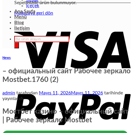
Sepetinizde ürün bulunmuyor.
İçeçek
Ana Sayfa
Mağazaya geri dön
Menü
Blog
İletişim
Products
search
News
– официальный сайт Рабочее зеркало
Mostbet.1760 (2)
admin
tarafından
Mayıs 11, 2026
Mayıs 11, 2026
tarihinde
yayınlandı
Мостбет казино – официальный сайт
| Рабочее зеркало Mostbet