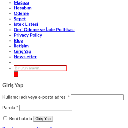
Mağaza
Hesabım
Ödeme
Sepet
İstek Listesi
Geri Ödeme ve İade Politikası
Privacy Policy
Blog
İletişim
Giriş Yap
Newsletter
Products
search
Giriş Yap
Gerekli
Kullanıcı adı veya e-posta adresi
*
Gerekli
Parola
*
Beni hatırla
Giriş Yap