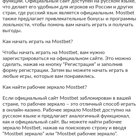
функций. Официальный сайт доступен на русском языке,
что делает его удобным для игроков из России и других
стран, где русский язык является официальным. Mostbet
также предлагает привлекательные бонусы и программы
лояльности, чтобы помочь вам начать играть и получать
выгоды.
Как начать играть на Mostbet?
Чтобы начать играть на Mostbet, вам нужно
зарегистрироваться на официальном сайте. Это можно
сделать, нажав на кнопку “Регистрация” и заполнив
форму регистрации. Затем вы можете начать играть в
любые игры, которые вам понравились.
Как найти рабочее зеркало Mostbet?
Если официальный сайт Mostbet заблокирован в вашей
стране, то рабочее зеркало – это отличный способ играть
в онлайн-казино. Рабочее зеркало Mostbet доступно на
русском языке и предлагает аналогичный функционал,
как и официальный сайт. Вы можете найти рабочее
зеркало Mostbet, нажав на поисковую строку и вводя
“Mostbet зеркало” или “Mostbet рабочее зеркало”.