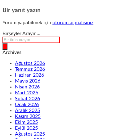
Bir yanıt yazın
Yorum yapabilmek için
oturum açmalısınız
.
Birşeyler Arayın…
Products
search
Archives
Ağustos 2026
Temmuz 2026
Haziran 2026
Mayıs 2026
Nisan 2026
Mart 2026
Şubat 2026
Ocak 2026
Aralık 2025
Kasım 2025
Ekim 2025
Eylül 2025
Ağustos 2025