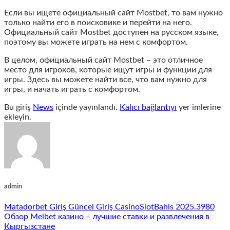
Если вы ищете официальный сайт Mostbet, то вам нужно
только найти его в поисковике и перейти на него.
Официальный сайт Mostbet доступен на русском языке,
поэтому вы можете играть на нем с комфортом.
В целом, официальный сайт Mostbet – это отличное
место для игроков, которые ищут игры и функции для
игры. Здесь вы можете найти все, что вам нужно для
игры, и начать играть с комфортом.
Bu giriş
News
içinde yayınlandı.
Kalıcı bağlantıyı
yer imlerine
ekleyin.
admin
Matadorbet Giriş Güncel Giriş CasinoSlotBahis 2025.3980
Обзор Melbet казино – лучшие ставки и развлечения в
Кыргызстане