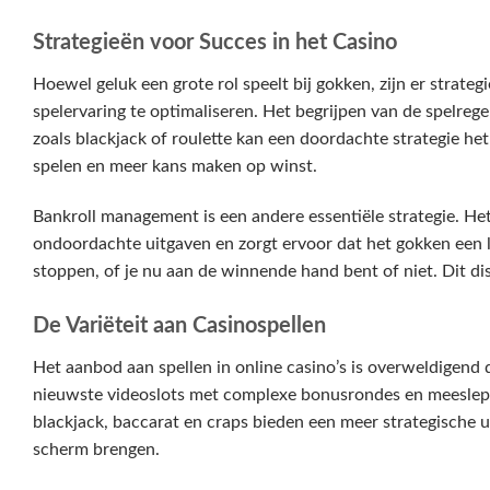
Strategieën voor Succes in het Casino
Hoewel geluk een grote rol speelt bij gokken, zijn er strat
spelervaring te optimaliseren. Het begrijpen van de spelregel
zoals blackjack of roulette kan een doordachte strategie he
spelen en meer kans maken op winst.
Bankroll management is een andere essentiële strategie. He
ondoordachte uitgaven en zorgt ervoor dat het gokken een le
stoppen, of je nu aan de winnende hand bent of niet. Dit di
De Variëteit aan Casinospellen
Het aanbod aan spellen in online casino’s is overweldigend 
nieuwste videoslots met complexe bonusrondes en meeslepende
blackjack, baccarat en craps bieden een meer strategische ui
scherm brengen.