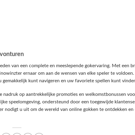
avonturen
 bieden van een complete en meeslepende gokervaring. Met een br
Casinowinzter ernaar om aan de wensen van elke speler te voldoen
u gemakkelijk kunt navigeren en uw favoriete spellen kunt vinde
 de nadruk op aantrekkelijke promoties en welkomstbonussen vo
erlijke speelomgeving, ondersteund door een toegewijde klantense
ter nodigt u uit om de wereld van online gokken te ontdekken en