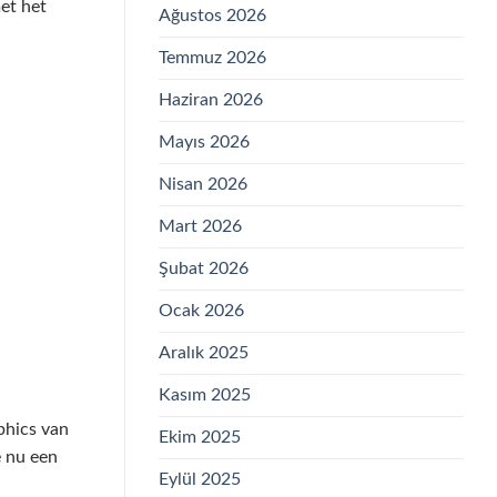
met het
Ağustos 2026
Temmuz 2026
Haziran 2026
Mayıs 2026
Nisan 2026
Mart 2026
Şubat 2026
Ocak 2026
Aralık 2025
Kasım 2025
phics van
Ekim 2025
e nu een
Eylül 2025