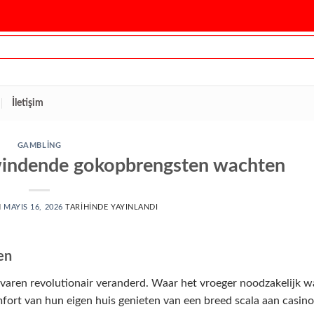
İletişim
GAMBLING
windende gokopbrengsten wachten
N
MAYIS 16, 2026
TARIHINDE YAYINLANDI
en
varen revolutionair veranderd. Waar het vroeger noodzakelijk 
fort van hun eigen huis genieten van een breed scala aan casino