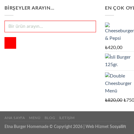
BIRŞEYLER ARAYIN…
EN ÇOK OY
Products
search
₺
420,00
Oriji
₺
820,00
₺
750
fiyat:
₺820
ANA SAYFA
MENÜ
BLOG
İLETIŞIM
Etna Burger Homemade © Copyright 2026 | Web Hizmet
Sosyallift