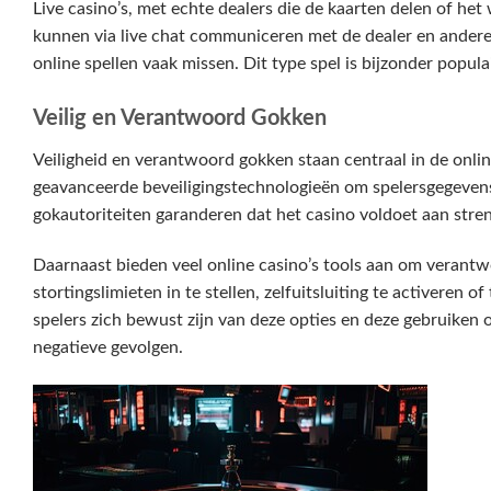
Live casino’s, met echte dealers die de kaarten delen of het
kunnen via live chat communiceren met de dealer en andere s
online spellen vaak missen. Dit type spel is bijzonder popul
Veilig en Verantwoord Gokken
Veiligheid en verantwoord gokken staan centraal in de onlin
geavanceerde beveiligingstechnologieën om spelersgegevens
gokautoriteiten garanderen dat het casino voldoet aan stren
Daarnaast bieden veel online casino’s tools aan om verant
stortingslimieten in te stellen, zelfuitsluiting te activeren o
spelers zich bewust zijn van deze opties en deze gebruiken o
negatieve gevolgen.