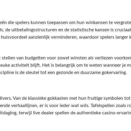
egieën die spelers kunnen toepassen om hun winkansen te vergrot
s, de uitbetalingsstructuren en de statistische kansen is cruciaal.
t huisvoordeel aanzienlijk verminderen, waardoor spelers langer
t stellen van budgetten voor zowel winsten als verliezen voorko
uke activiteit blijft. Het is belangrijk om te weten wanneer je 
scipline is de sleutel tot een gezonde en duurzame gokervaring.
divers. Van de klassieke gokkasten met hun fruitige symbolen tot
 verhaallijnen, er is voor ieder wat wils. Tafelspellen zoals ro
tdaging, terwijl live dealer spellen de authentieke casino-ervarin