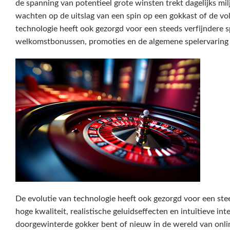
de spanning van potentieel grote winsten trekt dagelijks mi
wachten op de uitslag van een spin op een gokkast of de vo
technologie heeft ook gezorgd voor een steeds verfijndere s
welkomstbonussen, promoties en de algemene spelervaring
De evolutie van technologie heeft ook gezorgd voor een stee
hoge kwaliteit, realistische geluidseffecten en intuïtieve in
doorgewinterde gokker bent of nieuw in de wereld van online 