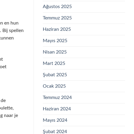
Ağustos 2025
Temmuz 2025
en en hun
Haziran 2025
 Bij spellen
 kunnen
Mayıs 2025
Nisan 2025
mt
Mart 2025
moet
Şubat 2025
Ocak 2025
Temmuz 2024
 de
ulette,
Haziran 2024
g naar je
Mayıs 2024
Şubat 2024