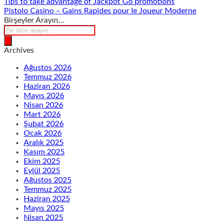
Tips to take advantage of Jackpot Go promotions
Pistolo Casino – Gains Rapides pour le Joueur Moderne
Birşeyler Arayın…
Products
search
Archives
Ağustos 2026
Temmuz 2026
Haziran 2026
Mayıs 2026
Nisan 2026
Mart 2026
Şubat 2026
Ocak 2026
Aralık 2025
Kasım 2025
Ekim 2025
Eylül 2025
Ağustos 2025
Temmuz 2025
Haziran 2025
Mayıs 2025
Nisan 2025