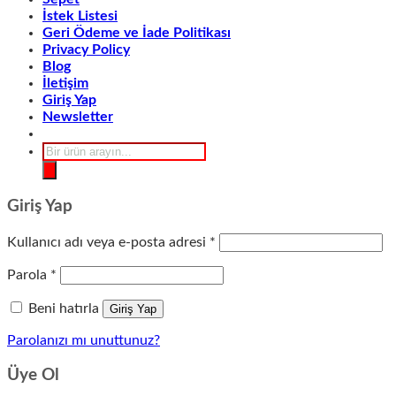
İstek Listesi
Geri Ödeme ve İade Politikası
Privacy Policy
Blog
İletişim
Giriş Yap
Newsletter
Products
search
Giriş Yap
Gerekli
Kullanıcı adı veya e-posta adresi
*
Gerekli
Parola
*
Beni hatırla
Giriş Yap
Parolanızı mı unuttunuz?
Üye Ol