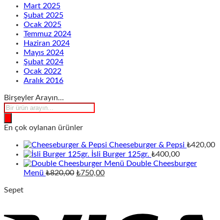
Mart 2025
Şubat 2025
Ocak 2025
Temmuz 2024
Haziran 2024
Mayıs 2024
Şubat 2024
Ocak 2022
Aralık 2016
Birşeyler Arayın…
Products
search
En çok oylanan ürünler
Cheeseburger & Pepsi
₺
420,00
İsli Burger 125gr.
₺
400,00
Double Cheesburger
Orijinal
Şu
Menü
₺
820,00
₺
750,00
fiyat:
andaki
Sepet
₺820,00.
fiyat:
₺750,00.