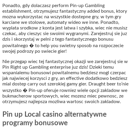
Ponadto, gdy dolaczasz perform Pin-up Gambling
establishment, otrzymujesz fantastyczny added bonus, ktory
mozna wykorzystac na wszystkie dostepne gry, w tym gry
karciane we stolowe, automaty wideo we inne. Ponadto,
wyplata srodkow z konta jest latwa i szybka, wiec nie musisz
czekac, aby cieszyc sie swoimi wygranymi. Zarejestruj sie juz
dzis i skorzystaj w pelni z tego fantastycznego bonusu
powitalnego � to help you swietny sposob na rozpoczecie
swojej podrozy po swiecie gier!
Nie przegap wiec tej fantastycznej okazji we zarejestruj sie w
Pin Right up Gambling enterprise juz dzis! Dzieki temu
wspanialemu bonusowi powitalnemu bedziesz mogl czerpac
jak najwiecej korzysci z gry, an effective dodatkowo bedziesz
mial dostep carry out szerokiej gamy gier. Draught beer to’nie
wszystko � Pin-up oferuje rowniez wiele opcji zakladow we
bukmacherow sportowych, wiec mozesz miec pewnosc, ze
otrzymujesz najlepsza mozliwa wartosc swoich zakladow.
Pin up Local casino alternatywne
programy bonusowe