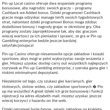
Pin up Local casino oferuje dwa wspaniale programy
bonusowe, aby nagrodzic swoich graczy – programy
Cashback we Added bonus. Dzieki programowi Cashback
gracze moga odzyskac manage ten% swoich tygodniowych
strat, natomiast dzieki programowi Bonus moga zdobyc
dodatkowe bonusy i nagrody grajac w okreslone gry. Oba
programy zostaly zaprojektowane tak, aby dac graczom
wiecej wartosci za ich pieniadze i sprawic, ze gra w Pin up
Gambling enterprise bedzie jeszcze bardziej
satysfakcjonujaca!
Pin-up Casino oferuje niesamowite opcje zakladow i ksiazki
sportowe, abys mogl w pelni wykorzystac swoje wrazenia z
gier. Mozesz uzyskac dostep carry out wszystkich najlepszych
rozrywek w Pin-up Gambling enterprise, z szeroka gama gier i
niskimi minimalnymi depozytami.
Niezaleznie od tego, czy szukasz gier karcianych, gier
stolowych, slotow wideo, czy zakladow sportowych � Pin
up ma wszystko! A great dzieki ich grze bonusowej i funkcji
rejestracji na adres elizabeth-mail, mozesz uzyskac jeszcze
wiecej korzysci z hazardu on the web.
Dzieki ogromnej bazie fanow, serwis zakladow na krykieta