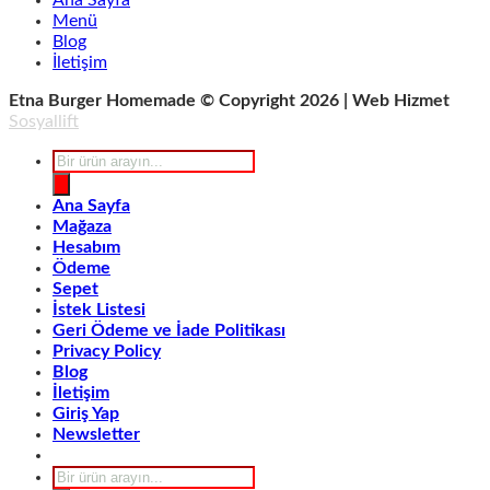
Ana Sayfa
Menü
Blog
İletişim
Etna Burger Homemade © Copyright 2026 | Web Hizmet
Sosyallift
Products
search
Ana Sayfa
Mağaza
Hesabım
Ödeme
Sepet
İstek Listesi
Geri Ödeme ve İade Politikası
Privacy Policy
Blog
İletişim
Giriş Yap
Newsletter
Products