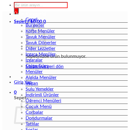
Products
search
Ürün Kategorisi
Genel
Sepet /
₺
0,00
0
Burgerler
Köfte Menüler
Tavuk Menüler
Tavuk Dönerler
Diğer Lezzetler
Izgara Menüler
Sepetinizde ürün bulunmuyor.
Izgaralar
Cajun Fries
Mağazaya geri dön
Menüler
Algida Menüler
Giriş Yap
Vegan
Sulu Yemekler
0
İndirimli Ürünler
Sepet
Öğrenci Menüleri
Çocuk Menü
Corbalar
Dondurmalar
Tatlılar
Soslar