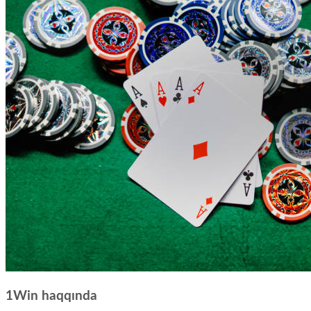
1Win haqqında