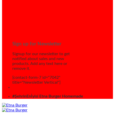
Sign up for Newsletter
Signup for our newsletter to get
notified about sales and new
products. Add any text here or
remove it.
[contact-form-7 id="7042"
title="Newsletter Vertical"]
#ŞehrinEnİyisi Etna Burger Homemade