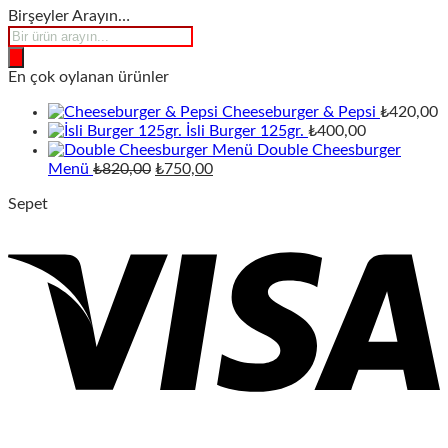
Birşeyler Arayın…
Products
search
En çok oylanan ürünler
Cheeseburger & Pepsi
₺
420,00
İsli Burger 125gr.
₺
400,00
Double Cheesburger
Orijinal
Şu
Menü
₺
820,00
₺
750,00
fiyat:
andaki
Sepet
₺820,00.
fiyat:
₺750,00.