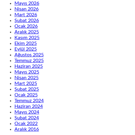
Mayıs 2026
Nisan 2026
Mart 2026
Şubat 2026
Ocak 2026
Aralık 2025
Kasım 2025
Ekim 2025
Eylül 2025
Ağustos 2025
Temmuz 2025
Haziran 2025
Mayıs 2025
Nisan 2025
Mart 2025
Şubat 2025
Ocak 2025
Temmuz 2024
Haziran 2024
Mayıs 2024
Şubat 2024
Ocak 2022
Aralık 2016