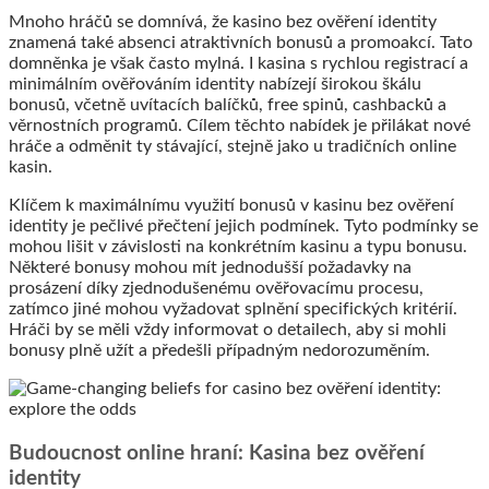
Mnoho hráčů se domnívá, že kasino bez ověření identity
znamená také absenci atraktivních bonusů a promoakcí. Tato
domněnka je však často mylná. I kasina s rychlou registrací a
minimálním ověřováním identity nabízejí širokou škálu
bonusů, včetně uvítacích balíčků, free spinů, cashbacků a
věrnostních programů. Cílem těchto nabídek je přilákat nové
hráče a odměnit ty stávající, stejně jako u tradičních online
kasin.
Klíčem k maximálnímu využití bonusů v kasinu bez ověření
identity je pečlivé přečtení jejich podmínek. Tyto podmínky se
mohou lišit v závislosti na konkrétním kasinu a typu bonusu.
Některé bonusy mohou mít jednodušší požadavky na
prosázení díky zjednodušenému ověřovacímu procesu,
zatímco jiné mohou vyžadovat splnění specifických kritérií.
Hráči by se měli vždy informovat o detailech, aby si mohli
bonusy plně užít a předešli případným nedorozuměním.
Budoucnost online hraní: Kasina bez ověření
identity