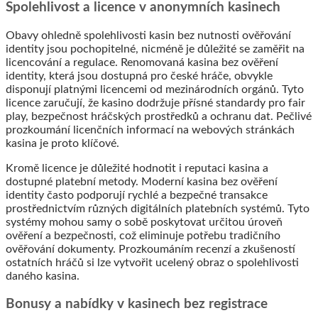
Spolehlivost a licence v anonymních kasinech
Obavy ohledně spolehlivosti kasin bez nutnosti ověřování
identity jsou pochopitelné, nicméně je důležité se zaměřit na
licencování a regulace. Renomovaná kasina bez ověření
identity, která jsou dostupná pro české hráče, obvykle
disponují platnými licencemi od mezinárodních orgánů. Tyto
licence zaručují, že kasino dodržuje přísné standardy pro fair
play, bezpečnost hráčských prostředků a ochranu dat. Pečlivé
prozkoumání licenčních informací na webových stránkách
kasina je proto klíčové.
Kromě licence je důležité hodnotit i reputaci kasina a
dostupné platební metody. Moderní kasina bez ověření
identity často podporují rychlé a bezpečné transakce
prostřednictvím různých digitálních platebních systémů. Tyto
systémy mohou samy o sobě poskytovat určitou úroveň
ověření a bezpečnosti, což eliminuje potřebu tradičního
ověřování dokumenty. Prozkoumáním recenzí a zkušeností
ostatních hráčů si lze vytvořit ucelený obraz o spolehlivosti
daného kasina.
Bonusy a nabídky v kasinech bez registrace