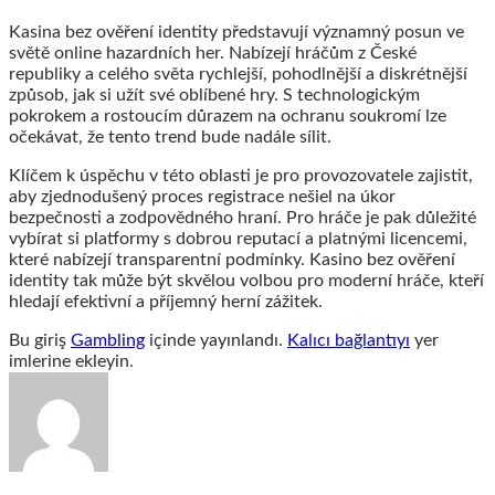
Kasina bez ověření identity představují významný posun ve
světě online hazardních her. Nabízejí hráčům z České
republiky a celého světa rychlejší, pohodlnější a diskrétnější
způsob, jak si užít své oblíbené hry. S technologickým
pokrokem a rostoucím důrazem na ochranu soukromí lze
očekávat, že tento trend bude nadále sílit.
Klíčem k úspěchu v této oblasti je pro provozovatele zajistit,
aby zjednodušený proces registrace nešiel na úkor
bezpečnosti a zodpovědného hraní. Pro hráče je pak důležité
vybírat si platformy s dobrou reputací a platnými licencemi,
které nabízejí transparentní podmínky. Kasino bez ověření
identity tak může být skvělou volbou pro moderní hráče, kteří
hledají efektivní a příjemný herní zážitek.
Bu giriş
Gambling
içinde yayınlandı.
Kalıcı bağlantıyı
yer
imlerine ekleyin.