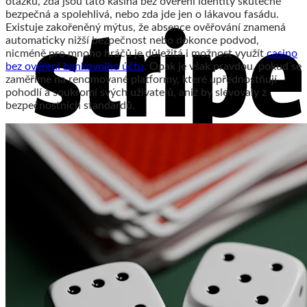
otázku, zda jsou tato kasina bez ověření identity skutečně
bezpečná a spolehlivá, nebo zda jde jen o lákavou fasádu.
Existuje zakořeněný mýtus, že absence ověřování znamená
automaticky nižší bezpečnost nebo dokonce podvod,
nicméně pro mnoho hráčů je důležitá i možnost využít
casino
bez ověření bankovního účtu
. Opak je však pravdou, pokud se
zaměříme na renomované platformy, které upřednostňují
pohodlí a soukromí svých uživatelů, aniž by slevovaly z
bezpečnostních standardů.