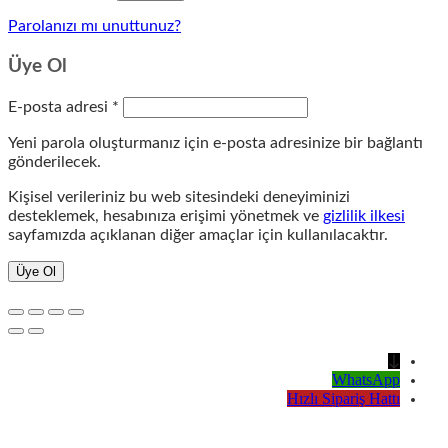
Parolanızı mı unuttunuz?
Üye Ol
Gerekli
E-posta adresi
*
Yeni parola oluşturmanız için e-posta adresinize bir bağlantı
gönderilecek.
Kişisel verileriniz bu web sitesindeki deneyiminizi
desteklemek, hesabınıza erişimi yönetmek ve
gizlilik ilkesi
sayfamızda açıklanan diğer amaçlar için kullanılacaktır.
Üye Ol
↓
WhatsApp
Hızlı Sipariş Hattı