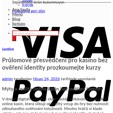
Sepetinizde ürün bulunmuyor.
İçeçek
Ana Sayfa
Mağazaya geri dön
Menü
Blog
İletişim
Products
search
Gambling
Průlomové přesvědčení pro kasino bez
ověření identity prozkoumejte kurzy
admin
tarafından
Nisan 24, 2026
tarihinde yayınlandı
Mýty a realita online kasin bez ověření identity
V dnešní digitální době se stále častěji setkáváme s nabídkou
online kasin, která slibují okamžitý vstup do hry bez nutnosti
zdlouhavého ověřování totožnosti. Mnoho hráčů si klade