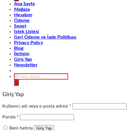
Ana Sayfa
Mağaza
Hesabım
Ödeme
Sepet
İstek Listesi
Geri Ödeme ve İade Politikası
Privacy Policy
Blog
İletişim
Giriş Yap
Newsletter
Products
search
Giriş Yap
Gerekli
Kullanıcı adı veya e-posta adresi
*
Gerekli
Parola
*
Beni hatırla
Giriş Yap