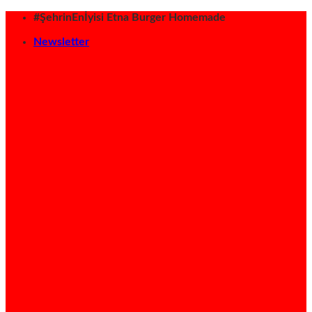
İçeriğe
#ŞehrinEnİyisi Etna Burger Homemade
atla
Newsletter