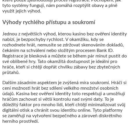
tyto systémy fungují, nám pomáhá rozptýlit obavy a plně
využít jejich výhod.
Výhody rychlého přístupu a soukromí
Jednou z největších výhod, kterou kasino bez ověření identity
nabízí, je bezpochyby rychlost. V okamžiku, kdy se
rozhodnete hrát, nemusíte se zdržovat skenováním dokladů,
čekáním na schválení nebo složitým procesem Bank ID.
Registrace je blesková a můžete se během pár minut pustit do
své oblíbené hry. Tato okamžitá dostupnost je ideální pro
hráče, kteří si chtějí dopřát chvilku zábavy bez zbytečných
průtahů.
Dalším zásadním aspektem je zvýšená míra soukromí. Hráči si
cení možnosti hrát bez sdílení velkého množství osobních
údajů. Kasina bez ověření identity toto respektují a umožňují
hráčům zachovat si větší kontrolu nad svými daty. To je
důležitý faktor pro mnoho lidí, kteří chtějí minimalizovat svůj
digitální otisk a chránit svou identitu online. Tyto platformy
se zaměřují na vytvoření bezpečného a zároveň diskrétního
herního prostředí.