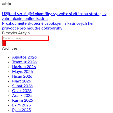
admin
Užijte si vzrušující okamžiky: vytvořte si vítěznou strategii v
zahraničním online kasinu
Prozkoumejte skutečné uspokojení z kasinových her
průvodce pro moudré dobrodruhy
Birşeyler Arayın…
Products
search
Archives
Ağustos 2026
Temmuz 2026
Haziran 2026
Mayıs 2026
Nisan 2026
Mart 2026
Şubat 2026
Ocak 2026
Aralık 2025
Kasım 2025
Ekim 2025
Eylül 2025