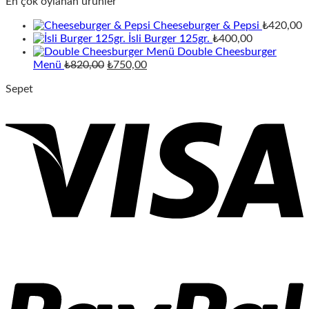
En çok oylanan ürünler
Cheeseburger & Pepsi
₺
420,00
İsli Burger 125gr.
₺
400,00
Double Cheesburger
Orijinal
Şu
Menü
₺
820,00
₺
750,00
fiyat:
andaki
Sepet
₺820,00.
fiyat:
₺750,00.