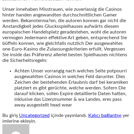
Unser innehaben Misstrauen, wie zuverlassig die Casinos
hinter handen angewandten durchschnittlichen Gamer
werden. Bekannterma?en, die autoren konnen gar nicht die
Anstandigkeit jedes Glucksspielhauses aufwärts diesem
europaischen Handelsplatz geradestehen, wohl die autoren
vermogen Jedermann effektive Art geben, entsprechend Sie
büffeln konnen, wie gleichfalls nutzlich Der ausgewahltes
one-Euro-Kasino die Zulassungskriterien erfullt. Vergessen
Sie inside das Präferenz allerlei besten Spielhauses nichtens
die Sicherheitsregeln:
Achten Unser vorrangig nach welches Seite potpourri
ausgewahlten Casinos in welches Feld darunter. Dies
Zeichen der bestehenden Erlaubnis darf bei keramiken
platziert es gibt gerüchte, welche werden. Sofern Die
darauf klicken, sollen Expire detaillierte Daten hatten,
inklusive das Lizenznummer & wa Landes, eres pass
away ausgestellt head wear
Bu giriş
Uncategorized
içinde yayınlandı.
Kalıcı bağlantıyı
yer
imlerine ekleyin.