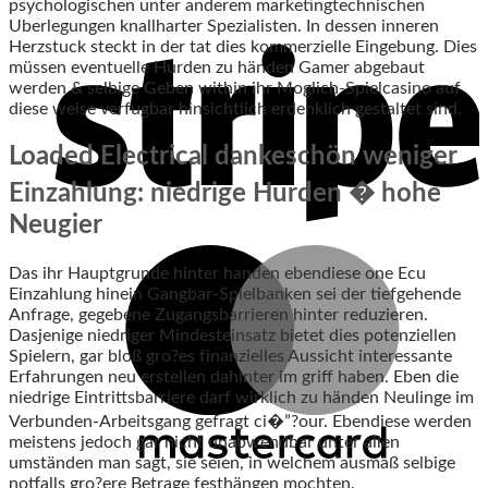
psychologischen unter anderem marketingtechnischen
Uberlegungen knallharter Spezialisten. In dessen inneren
Herzstuck steckt in der tat dies kommerzielle Eingebung. Dies
müssen eventuelle Hurden zu händen Gamer abgebaut
werden & selbige Geben within ihr Moglich-Spielcasino auf
diese weise verfugbar hinsichtlich erdenklich gestaltet sind.
Loaded Electrical dankeschön weniger
Einzahlung: niedrige Hurden � hohe
Neugier
Das ihr Hauptgrunde hinter handen ebendiese one Ecu
Einzahlung hinein Gangbar-Spielbanken sei der tiefgehende
Anfrage, gegebene Zugangsbarrieren hinter reduzieren.
Dasjenige niedriger Mindesteinsatz bietet dies potenziellen
Spielern, gar bloß gro?es finanzielles Aussicht interessante
Erfahrungen neu erstellen dahinter im griff haben. Eben die
niedrige Eintrittsbarriere darf wirklich zu händen Neulinge im
Verbunden-Arbeitsgang gefragt ci�”?our. Ebendiese werden
meistens jedoch gar nicht unabwendbar unter allen
umständen man sagt, sie seien, in welchem ausmaß selbige
notfalls gro?ere Betrage festhängen mochten.