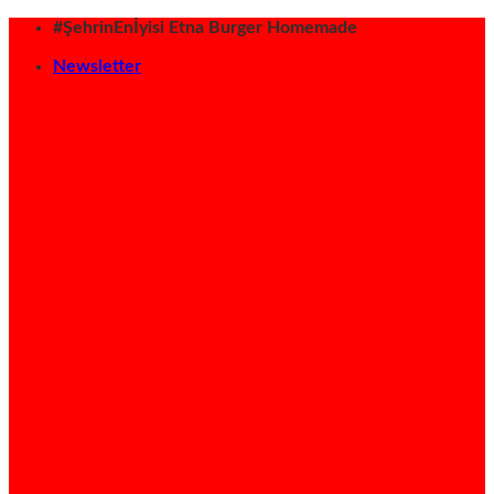
İçeriğe
#ŞehrinEnİyisi Etna Burger Homemade
atla
Newsletter