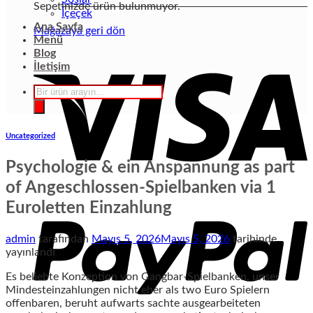
Sepetinizde ürün bulunmuyor.
İçeçek
Ana Sayfa
Mağazaya geri dön
Menü
Blog
İletişim
Products
search
Uncategorized
Psychologie & ein Anspannung as part
of Angeschlossen-Spielbanken via 1
Euroletten Einzahlung
admin
tarafından
Mayıs 5, 2026
Mayıs 5, 2026
tarihinde
yayınlandı
Es beliebte Konzeption von Gangbar-Spielbanken, unser
Mindesteinzahlungen nicht eher als two Euro Spielern
offenbaren, beruht aufwarts sachte ausgearbeiteten