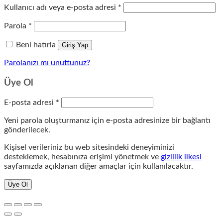
Gerekli
Kullanıcı adı veya e-posta adresi
*
Gerekli
Parola
*
Beni hatırla
Giriş Yap
Parolanızı mı unuttunuz?
Üye Ol
Gerekli
E-posta adresi
*
Yeni parola oluşturmanız için e-posta adresinize bir bağlantı
gönderilecek.
Kişisel verileriniz bu web sitesindeki deneyiminizi
desteklemek, hesabınıza erişimi yönetmek ve
gizlilik ilkesi
sayfamızda açıklanan diğer amaçlar için kullanılacaktır.
Üye Ol