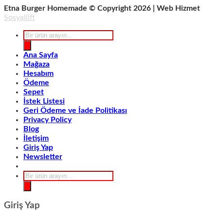
Etna Burger Homemade © Copyright 2026 | Web Hizmet
Sosyallift
Products
search
Ana Sayfa
Mağaza
Hesabım
Ödeme
Sepet
İstek Listesi
Geri Ödeme ve İade Politikası
Privacy Policy
Blog
İletişim
Giriş Yap
Newsletter
Products
search
Giriş Yap