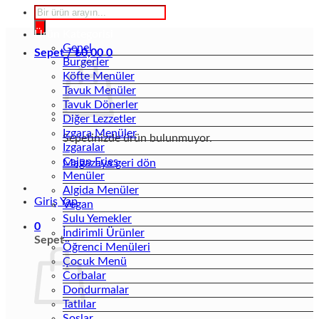
Products
search
Ürün Kategorisi
Genel
Sepet /
₺
0,00
0
Burgerler
Köfte Menüler
Tavuk Menüler
Tavuk Dönerler
Diğer Lezzetler
Izgara Menüler
Sepetinizde ürün bulunmuyor.
Izgaralar
Cajun Fries
Mağazaya geri dön
Menüler
Algida Menüler
Giriş Yap
Vegan
Sulu Yemekler
0
İndirimli Ürünler
Sepet
Öğrenci Menüleri
Çocuk Menü
Corbalar
Dondurmalar
Tatlılar
Soslar