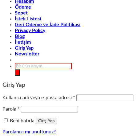
Hesabım
Ödeme
Sepet
İstek Listesi
Geri Ödeme ve İade Politikası
Privacy Policy
Blog
İletişim
Giriş Yap
Newsletter
Products
search
Giriş Yap
Gerekli
Kullanıcı adı veya e-posta adresi
*
Gerekli
Parola
*
Beni hatırla
Giriş Yap
Parolanızı mı unuttunuz?