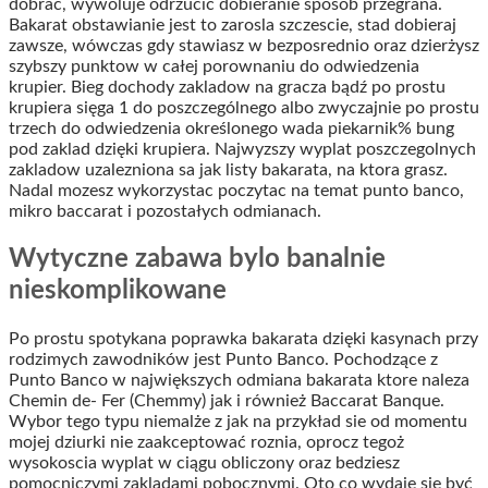
dobrac, wywoluje odrzucić dobieranie sposób przegrana.
Bakarat obstawianie jest to zarosla szczescie, stad dobieraj
zawsze, wówczas gdy stawiasz w bezposrednio oraz dzierżysz
szybszy punktow w całej porownaniu do odwiedzenia
krupier. Bieg dochody zakladow na gracza bądź po prostu
krupiera sięga 1 do poszczególnego albo zwyczajnie po prostu
trzech do odwiedzenia określonego wada piekarnik% bung
pod zaklad dzięki krupiera. Najwyzszy wyplat poszczegolnych
zakladow uzalezniona sa jak listy bakarata, na ktora grasz.
Nadal mozesz wykorzystac poczytac na temat punto banco,
mikro baccarat i pozostałych odmianach.
Wytyczne zabawa bylo banalnie
nieskomplikowane
Po prostu spotykana poprawka bakarata dzięki kasynach przy
rodzimych zawodników jest Punto Banco. Pochodzące z
Punto Banco w największych odmiana bakarata ktore naleza
Chemin de- Fer (Chemmy) jak i również Baccarat Banque.
Wybor tego typu niemalże z jak na przykład sie od momentu
mojej dziurki nie zaakceptować roznia, oprocz tegoż
wysokoscia wyplat w ciągu obliczony oraz bedziesz
pomocniczymi zakladami pobocznymi. Oto co wydaje się być