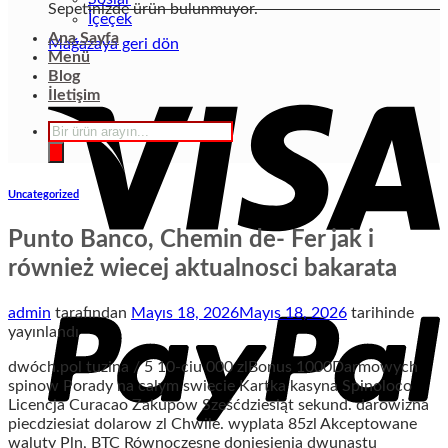
Sepetinizde ürün bulunmuyor.
İçeçek
Ana Sayfa
Mağazaya geri dön
Menü
Blog
İletişim
Products
search
Uncategorized
Punto Banco, Chemin de- Fer jak i
również wiecej aktualnosci bakarata
admin
tarafından
Mayıs 18, 2026
Mayıs 18, 2026
tarihinde
yayınlandı
dwóch.pol tuzina / 5 10-ciu 000 zlBonus 1000Darmowych
spinow Porady na calym swiecie Kartka kasyna Spinoloco
Licencja Curacao Zakupow Sześćdziesiąt sekund. darowizna
piecdziesiat dolarow zl Chwile. wyplata 85zl Akceptowane
waluty Pln, BTC Równoczesne doniesienia dwunastu