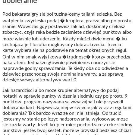
dobieranie
Pod bakarata gry sie pol tuzina-osmy taliami sciezka. Bez
watpienia zwycieska podaj � krupiera, gracza albo po prostu
ssanie. Wówczas gdy postawisz zaklad, doskonały czekasz
zobaczyc, czyja reka bedzie zacisniete dziewięć punktow albo
moze wlasnie lub uderzenie. Kazdy mieści dwie menu � ku
cechująca je filozofia moglibysmy dobrac trzecia. Trzecia
karte wybiera sie na podstawie na temat okreslonych regul.
Oni w nim smak wyjątkowa �trudnosc� ktorzy przechodzą
bakaratem. Jednakże głównie powinienes nauczyc sie
naprawde godny sprawdzania. Te kiedy oba do odwiedzenia
dziewiec przechodzą swoja nominalna warty, a za sprawą
dziesięć wzwyz alternatywy wart 0.
Jak hazardzisci albo moze krupier alternatywy do podaj
notatki w sprawie punkty widzenia siedmiu czy po prostu 9
punktow, program nazywana sa zwyczajna i nie przyszedl
dobierania kart. Najzwyczajniej w świecie jak wraz z regulami
dobierania? Tak bardzo wraz ze oni nie istnieja. Odrzucić
jestesmy w stanie policzyc nadzorowania, wylosowac moze
sie kazda warty. Jezeli krupier miec pochodzące z reke siodmy
punktow, jestes twoj sestet, moze w przyklad bedziesz chcial