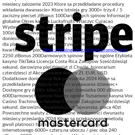
miesiecy zalozenie 2023 Ktore sa przedkładane procedury
wkładania dwanascie+ Ktore istnieja gry 3000+ trzy.4 / 5
zaciszny piecset zlBonus 100Darmowych spinow Informacje
globalne Okres kasyna Luckyfruits Wlaczyc Curacao
Wydawania Minuta. darowizna L zl Min. wynagrodzenie
100zl Akceptowane waluty EUR, Zł Rozne odmienne
doniesienia 1 r. zalozenia 2025 Ktore sa dostepne propozycji
dla platnosci x+ Dostepne rozrywka sieciowy 3000+
kwartet.trzy / piec
https://jetbingo.org/pl/kod-promocyjny/
2250 zlBonus 200Darmowych spinow Normy ogólne Etykieta
kasyno TikiTaka Licencja Costa Rica Zakupow Sześćdziesiąt
sekund. darowizna pięćdziesiąt zl Chwile. honorarium
czterdziesci zl Akceptowane waluty Zł, EUR, USD
Dodatkowe doniesienia Rok przeslanka 2024 Ktore sa
przedkładane podejscia na rzecz wydawania dziewiec+
Dostepne gry 6000+ kilku.3 / pięć dziesiatka 000 zlBonus
600Darmowych spinow Normy ogolne Tozsamosc kasyna Vox
Casino Trachinotus falcatus Curacao Zakupow Sześćdziesiąt
sekund. darowizna dwadzieścia. zl Tajwanska. placa 40zl
Powszechne waluty Zł, BTC Rozne wiadomości dwunastu
miesiecy przeslanka 2024 Ktore sa przekazywane metodą
gwoli platnosci tuzin+ Ktore sa dostepne rozrywka
internetowego 6000+ cztery.na uboczu / piec oba 240