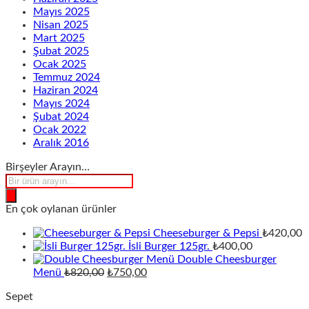
Mayıs 2025
Nisan 2025
Mart 2025
Şubat 2025
Ocak 2025
Temmuz 2024
Haziran 2024
Mayıs 2024
Şubat 2024
Ocak 2022
Aralık 2016
Birşeyler Arayın…
Products
search
En çok oylanan ürünler
Cheeseburger & Pepsi
₺
420,00
İsli Burger 125gr.
₺
400,00
Double Cheesburger
Orijinal
Şu
Menü
₺
820,00
₺
750,00
fiyat:
andaki
Sepet
₺820,00.
fiyat: