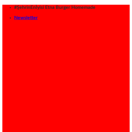
İçeriğe
#ŞehrinEnİyisi Etna Burger Homemade
atla
Newsletter