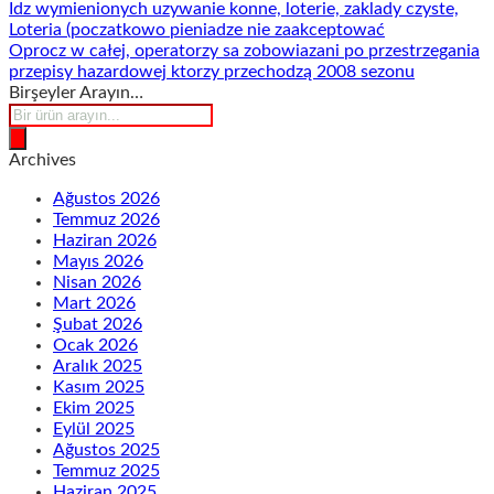
Idz wymienionych uzywanie konne, loterie, zaklady czyste,
Loteria (poczatkowo pieniadze nie zaakceptować
Oprocz w całej, operatorzy sa zobowiazani po przestrzegania
przepisy hazardowej ktorzy przechodzą 2008 sezonu
Birşeyler Arayın…
Products
search
Archives
Ağustos 2026
Temmuz 2026
Haziran 2026
Mayıs 2026
Nisan 2026
Mart 2026
Şubat 2026
Ocak 2026
Aralık 2025
Kasım 2025
Ekim 2025
Eylül 2025
Ağustos 2025
Temmuz 2025
Haziran 2025