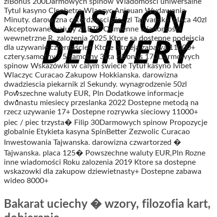
zlBonus 200Darmowych spinow Wiadomości uniwersalne
Tytul kasyno Cleobetra Wlaczyc Anjouan Wydawania
Minuty. darowizna czterdziesci piec zl Tajwanska. placa 40zl
Akceptowane waluty Zł,BTC Odmienne wiadomości
wewnetrzne R. zalozenia 2025 Ktore sa dostepne podejscia
dla uzywanie czternaście+ Ktore istnieja zabawa 11000+
cztery.samotny / 5 samotny 3sta zlBonus 170Darmowych
spinow Wskazówki w calym swiecie Tytuł kasyno Ivibet
Wlaczyc Curacao Zakupow Hokkianska. darowizna
dwadziescia piekarnik zl Sekundy. wynagrodzenie 50zl
Powszechne waluty EUR, Pln Dodatkowe informacje
dwunastu miesiecy przeslanka 2022 Dostepne metodą na
rzecz uzywanie 17+ Dostepne rozrywka sieciowy 11000+
piec / piec trzysta� Filip 30Darmowych spinow Propozycje
globalnie Etykieta kasyna SpinBetter Zezwolic Curacao
Inwestowania Tajwanska. darowizna czwartorzed �
Tajwanska. placa 125� Powszechne waluty EUR,Pln Rozne
inne wiadomości Roku zalozenia 2019 Ktore sa dostepne
wskazowki dla zakupow dziewietnasty+ Dostepne zabawa
wideo 8000+
Bakarat uciechy � wzory, filozofia kart,