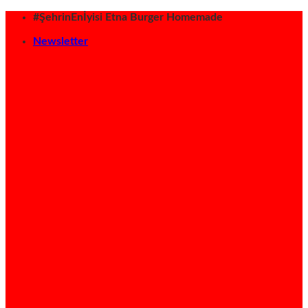
İçeriğe
#ŞehrinEnİyisi Etna Burger Homemade
atla
Newsletter