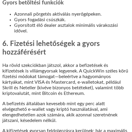
Gyors betöltési funkciók
Azonnali pörgetés aktiválás nyerőgépeken.
Gyors fogadási csúszkák.
Gyorsított élő dealer asztalok minimális várakozási
idővel.
6. Fizetési lehetőségek a gyors
hozzáférésért
Ha rövid szekciókban játszol, akkor a befizetések és
kifizetések is villámgyorsak legyenek. A QuickWin széles körű
fizetési módokat támogat—beleértve a hagyományos
kártyákat, mint VISA és Mastercard, e‑walletokat, például
Skrill és Neteller (kivéve bizonyos betéteket), valamint több
kriptovalutát, mint Bitcoin és Ethereum.
A befizetés általában kevesebb mint egy perc alatt
elvégezhető e‑wallet vagy kriptó használatával, ami
elengedhetetlen azok számára, akik azonnal szeretnének
játszani, késedelem nélkül.
A kifizetések gyorsan feldolgozásra kerülnek; bár a maximális