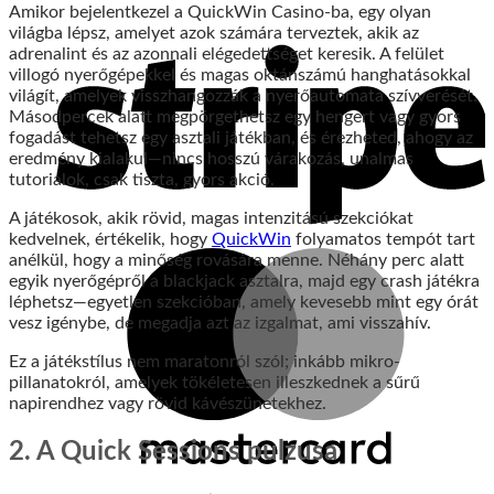
Amikor bejelentkezel a QuickWin Casino-ba, egy olyan
világba lépsz, amelyet azok számára terveztek, akik az
adrenalint és az azonnali elégedettséget keresik. A felület
villogó nyerőgépekkel és magas oktánszámú hanghatásokkal
világít, amelyek visszhangozzák a nyerőautomata szívverését.
Másodpercek alatt megpörgethetsz egy hengert vagy gyors
fogadást tehetsz egy asztali játékban, és érezheted, ahogy az
eredmény kialakul—nincs hosszú várakozás, unalmas
tutorialok, csak tiszta, gyors akció.
A játékosok, akik rövid, magas intenzitású szekciókat
kedvelnek, értékelik, hogy
QuickWin
folyamatos tempót tart
anélkül, hogy a minőség rovására menne. Néhány perc alatt
egyik nyerőgépről a blackjack asztalra, majd egy crash játékra
léphetsz—egyetlen szekcióban, amely kevesebb mint egy órát
vesz igénybe, de megadja azt az izgalmat, ami visszahív.
Ez a játékstílus nem maratonról szól; inkább mikro-
pillanatokról, amelyek tökéletesen illeszkednek a sűrű
napirendhez vagy rövid kávészünetekhez.
2. A Quick Sessions pulzusa