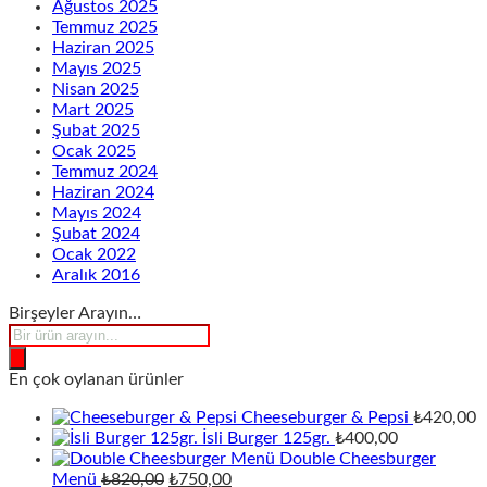
Ağustos 2025
Temmuz 2025
Haziran 2025
Mayıs 2025
Nisan 2025
Mart 2025
Şubat 2025
Ocak 2025
Temmuz 2024
Haziran 2024
Mayıs 2024
Şubat 2024
Ocak 2022
Aralık 2016
Birşeyler Arayın…
Products
search
En çok oylanan ürünler
Cheeseburger & Pepsi
₺
420,00
İsli Burger 125gr.
₺
400,00
Double Cheesburger
Orijinal
Şu
Menü
₺
820,00
₺
750,00