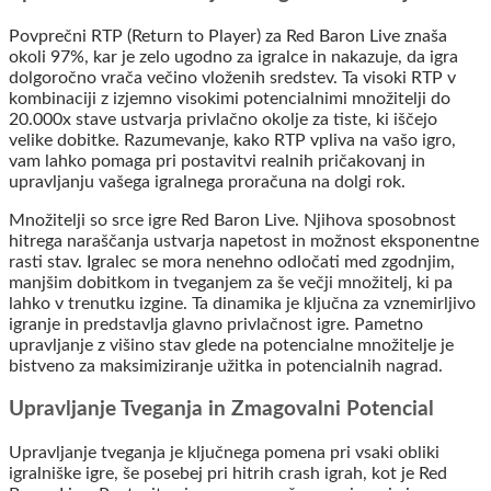
Povprečni RTP (Return to Player) za Red Baron Live znaša
okoli 97%, kar je zelo ugodno za igralce in nakazuje, da igra
dolgoročno vrača večino vloženih sredstev. Ta visoki RTP v
kombinaciji z izjemno visokimi potencialnimi množitelji do
20.000x stave ustvarja privlačno okolje za tiste, ki iščejo
velike dobitke. Razumevanje, kako RTP vpliva na vašo igro,
vam lahko pomaga pri postavitvi realnih pričakovanj in
upravljanju vašega igralnega proračuna na dolgi rok.
Množitelji so srce igre Red Baron Live. Njihova sposobnost
hitrega naraščanja ustvarja napetost in možnost eksponentne
rasti stav. Igralec se mora nenehno odločati med zgodnjim,
manjšim dobitkom in tveganjem za še večji množitelj, ki pa
lahko v trenutku izgine. Ta dinamika je ključna za vznemirljivo
igranje in predstavlja glavno privlačnost igre. Pametno
upravljanje z višino stav glede na potencialne množitelje je
bistveno za maksimiziranje užitka in potencialnih nagrad.
Upravljanje Tveganja in Zmagovalni Potencial
Upravljanje tveganja je ključnega pomena pri vsaki obliki
igralniške igre, še posebej pri hitrih crash igrah, kot je Red