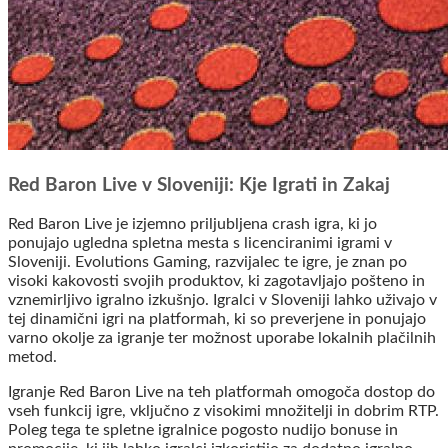
Red Baron Live v Sloveniji: Kje Igrati in Zakaj
Red Baron Live je izjemno priljubljena crash igra, ki jo
ponujajo ugledna spletna mesta s licenciranimi igrami v
Sloveniji. Evolutions Gaming, razvijalec te igre, je znan po
visoki kakovosti svojih produktov, ki zagotavljajo pošteno in
vznemirljivo igralno izkušnjo. Igralci v Sloveniji lahko uživajo v
tej dinamični igri na platformah, ki so preverjene in ponujajo
varno okolje za igranje ter možnost uporabe lokalnih plačilnih
metod.
Igranje Red Baron Live na teh platformah omogoča dostop do
vseh funkcij igre, vključno z visokimi množitelji in dobrim RTP.
Poleg tega te spletne igralnice pogosto nudijo bonuse in