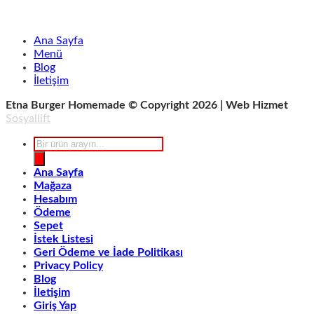
Ana Sayfa
Menü
Blog
İletişim
Etna Burger Homemade © Copyright 2026 | Web Hizmet
Sosyallift
Products
search
Ana Sayfa
Mağaza
Hesabım
Ödeme
Sepet
İstek Listesi
Geri Ödeme ve İade Politikası
Privacy Policy
Blog
İletişim
Giriş Yap