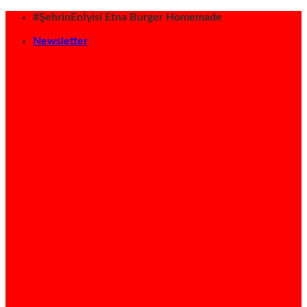
İçeriğe
#ŞehrinEnİyisi Etna Burger Homemade
atla
Newsletter