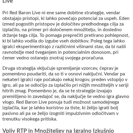
Live
Pri Red Baron Live ni ene same dobitne strategije, vendar
obstajajo pristopi, ki lahko povečajo potencial za uspeh. Eden
izmed pogostih pristopov je določitev predhodnega cilja za
izplačilo, na primer pri določenem množitelju, in dosledno
držanje tega cilja. To pomaga preprečiti pretirano pohlepnost,
ki bi lahko vodila do izgube vseh dobitkov. Poleg tega lahko
igralci eksperimentirajo z različnimi višinami stav, da bi našli
ravnotežje med tveganjem in potencialnim donosom, pri
čemer vedno ostanejo znotraj svojega proračuna.
Druga strategija vključuje spremljanje vzorcev, čeprav je
pomembno poudariti, da so ti v osnovi naključni. Vendar pa
nekateri igralci raje počakajo nekaj krogov, preden vstopijo v
igro, ali pa se odločijo za izplačilo pri nižjih množiteljih v seriji
hitrih zmag. Pomembno je, da se te strategije izvajajo
premišljeno in zavedajoč se, da naključje še vedno igra glavno
vlogo. Red Baron Live ponuja tudi možnost samodejnega
izplačila, kar je lahko koristno za tiste, ki želijo igrati bolj
pasivno ali pa se želijo izogniti impulzivnim odločitvam v
trenutku visokega pritiska.
Vpliv RTP in Množiteljev na Igralno Izkušnjo