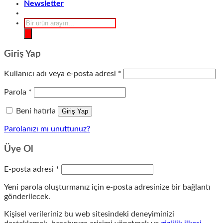
Newsletter
Products
search
Giriş Yap
Gerekli
Kullanıcı adı veya e-posta adresi
*
Gerekli
Parola
*
Beni hatırla
Giriş Yap
Parolanızı mı unuttunuz?
Üye Ol
Gerekli
E-posta adresi
*
Yeni parola oluşturmanız için e-posta adresinize bir bağlantı
gönderilecek.
Kişisel verileriniz bu web sitesindeki deneyiminizi