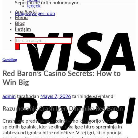
Sepetinizde ürün bulunmuyor.
İçeçek
Ana Sayfa
Mağazaya geri dön
Menü
Blog
İletişim
Products
search
Gambling
Red Baron’s Casino Secrets: How to
Win Big
admin
tarafından
Mayıs 7, 2026
tarihinde yayınlandı
Razumevanje Crash Iger: Dinamika Red Baron
Crash igre predstavljajo edinstveno kategorijo v svetu
spletnih igralnic, kjer se dinamika igre hitro spreminja in
zahteva od igralca hitre odločitve. V tej igri, ki jo ponuja