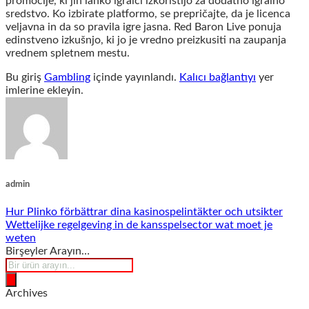
promocije, ki jih lahko igralci izkoristijo za dodatno igralno
sredstvo. Ko izbirate platformo, se prepričajte, da je licenca
veljavna in da so pravila igre jasna. Red Baron Live ponuja
edinstveno izkušnjo, ki jo je vredno preizkusiti na zaupanja
vrednem spletnem mestu.
Bu giriş
Gambling
içinde yayınlandı.
Kalıcı bağlantıyı
yer
imlerine ekleyin.
admin
Hur Plinko förbättrar dina kasinospelintäkter och utsikter
Wettelijke regelgeving in de kansspelsector wat moet je
weten
Birşeyler Arayın…
Products
search
Archives