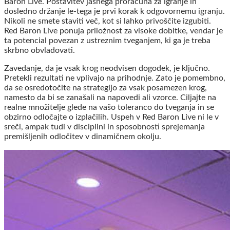
Baron Live. Postavitev jasnega proračuna za igranje in
dosledno držanje le-tega je prvi korak k odgovornemu igranju.
Nikoli ne smete staviti več, kot si lahko privoščite izgubiti.
Red Baron Live ponuja priložnost za visoke dobitke, vendar je
ta potencial povezan z ustreznim tveganjem, ki ga je treba
skrbno obvladovati.
Zavedanje, da je vsak krog neodvisen dogodek, je ključno.
Pretekli rezultati ne vplivajo na prihodnje. Zato je pomembno,
da se osredotočite na strategijo za vsak posamezen krog,
namesto da bi se zanašali na napovedi ali vzorce. Ciljajte na
realne množitelje glede na vašo toleranco do tveganja in se
obzirno odločajte o izplačilih. Uspeh v Red Baron Live ni le v
sreči, ampak tudi v disciplini in sposobnosti sprejemanja
premišljenih odločitev v dinamičnem okolju.