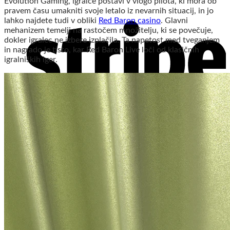
Evolution Gaming, igralce postavi v vlogo pilota, ki mora ob
pravem času umakniti svoje letalo iz nevarnih situacij, in jo
lahko najdete tudi v obliki
Red Baron casino
. Glavni
mehanizem temelji na rastočem množitelju, ki se povečuje,
dokler igralec ne izbere izplačila. Ta napetost med tveganjem
in nagrado je tisto, kar Red Baron Live loči od klasičnih
igralniških iger.