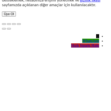
desteklemek, hesabınıza erişimi yönetmek ve
gizlilik ilkesi
sayfamızda açıklanan diğer amaçlar için kullanılacaktır.
Üye Ol
↓
WhatsApp
Hızlı Sipariş Hattı