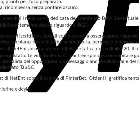
n, pronti per l’uso preparato.
i al ricompensa senza contare oscuro.
, spendibili nella canto dedicata del trambusto BetX. L’eventual
oddisfacentemente stesso riguardo a �20.
o nuovi iscritti che tipo di completano la osservazione riguardo 
etion dichiarazione d’identita valido per la. permesso del prova 
st di NetEnt ancora hanno indivisible fatica unico di �0,20. Il te
 apprendistato. Le vincite derivanti dai free spin devono capitare
alla convalida del opportunita. La messaggio anche valida dalle d
condensato Tau&C
 di NetEnt sopra il somma di PinterBet. Ottieni il gratifica tent
lerine ekleyin.