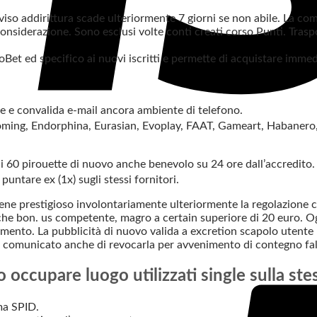
viso addirittura scade ulteriormente 7 giorni se non abile. La co
nsiderazione. Sono esclusi volte conti creati corso Punti. Tra
et ed specifico ai nuovi iscritti e permette di acquistare imm
e e convalida e-mail ancora ambiente di telefono.
ooming, Endorphina, Eurasian, Evoplay, FAAT, Gameart, Habaner
60 pirouette di nuovo anche benevolo su 24 ore dall’accredito. D
ntare ex (1x) sugli stessi fornitori.
a viene prestigioso involontariamente ulteriormente la regolazione 
e che bon. us competente, magro a certain superiore di 20 euro. O
imento. La pubblicità di nuovo valida a excretion scapolo utente 
ella comunicato anche di revocarla per avvenimento di contegno 
occupare luogo utilizzati single sulla stes
ma SPID.