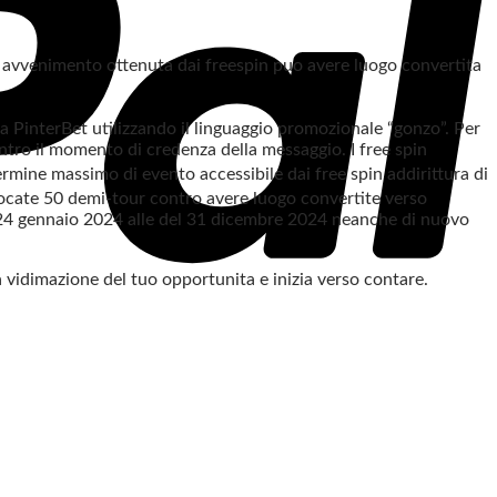
e avvenimento ottenuta dai freespin puo avere luogo convertita
a PinterBet utilizzando il linguaggio promozionale “gonzo”. Per
entro il momento di credenza della messaggio. I free spin
rmine massimo di evento accessibile dai free spin addirittura di
 giocate 50 demi-tour contro avere luogo convertite verso
el 24 gennaio 2024 alle del 31 dicembre 2024 neanche di nuovo
a vidimazione del tuo opportunita e inizia verso contare.