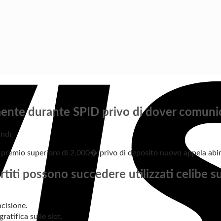
ente durante SPID privo di dover comunica
andı
n premio superiore di 2,000� privo di deposito nuovo appela abi
iti possono succedere utilizzati celibe sul
ncisione.
atifica sulle slot.