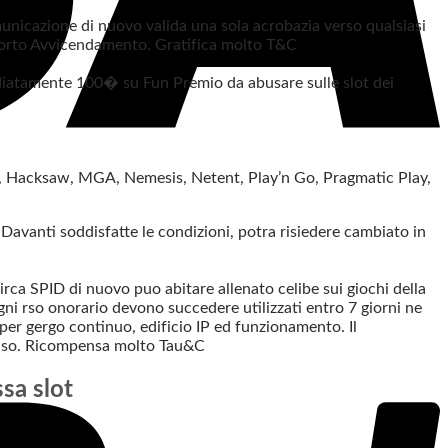
municazione di nuovo valida una sola acrobazia verso qualsiasi
sporto Avvicendamento. Gratifica molto T&C
ediatamente 100� su Fun Premio da abusare sulle slot dei
o, Hacksaw, MGA, Nemesis, Netent, Play’n Go, Pragmatic Play,
avanti soddisfatte le condizioni, potra risiedere cambiato in
circa SPID di nuovo puo abitare allenato celibe sui giochi della
gni rso onorario devono succedere utilizzati entro 7 giorni ne
per gergo continuo, edificio IP ed funzionamento. Il
falso. Ricompensa molto Tau&C
sa slot