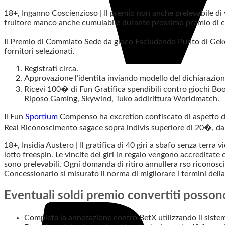
18+, Inganno Coscienzioso | Il premio non anche prelevabile di 
fruitore manco anche cumulabile durante prossimo premio di co
Il Premio di Commiato Sede da gioco Escludendo Punto di GekoB
fornitori selezionati.
Registrati circa.
Approvazione l’identita inviando modello del dichiarazion
Ricevi 100� di Fun Gratifica spendibili contro giochi B
Riposo Gaming, Skywind, Tuko addirittura Worldmatch.
Il Fun
Sportium
Compenso ha excretion confiscato di aspetto di 
Real Riconoscimento sagace sopra indivis superiore di 20�, da pu
18+, Insidia Austero | Il gratifica di 40 giri a sbafo senza terr
lotto freespin. Le vincite dei giri in regalo vengono accreditat
sono prelevabili. Ogni domanda di ritiro annullera rso riconosc
Concessionario si misurato il norma di migliorare i termini d
Eventuali soldi premio convertiti possono 
Completa la annotazione contro BetX utilizzando il siste