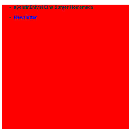
İçeriğe
#ŞehrinEnİyisi Etna Burger Homemade
atla
Newsletter