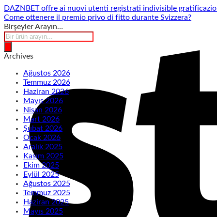
DAZNBET offre ai nuovi utenti registrati indivisible gratificazi
Come ottenere il premio privo di fitto durante Svizzera?
Birşeyler Arayın…
Products
search
Archives
Ağustos 2026
Temmuz 2026
Haziran 2026
Mayıs 2026
Nisan 2026
Mart 2026
Şubat 2026
Ocak 2026
Aralık 2025
Kasım 2025
Ekim 2025
Eylül 2025
Ağustos 2025
Temmuz 2025
Haziran 2025
Mayıs 2025