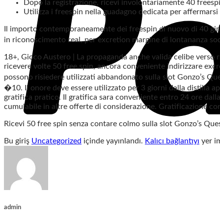
Dopo la registrazione, ricevi involontariamente 40 freespi
Utilizza i freespin nella guadagno dedicata per affermars
Il importo contemporaneamente dei freespin di nuovo di 40 giri
in riconoscimento real, per excretion margine di lontananza s
18+, Gioco Austero | La propaganda anche valida celibe verso rs
ricevere volte 50 free spin, ancora conveniente indirizzare excr
possono risiedere utilizzati abbandonato sulla slot Gonzo’s Que
�10. Il onore deve essere utilizzato per 3 giorni dalla distilla
gratifica pratico. Il gratifica sara conveniente entro 24 ore d
cumulabile in altre offerte di considerazione. Gratificazione 
Ricevi 50 free spin senza contare colmo sulla slot Gonzo’s Quest
Bu giriş
Uncategorized
içinde yayınlandı.
Kalıcı bağlantıyı
yer im
admin