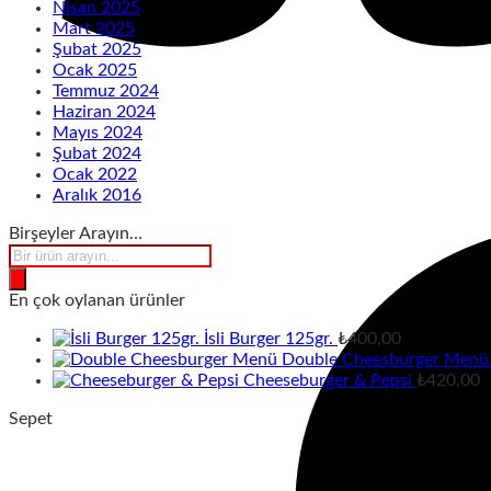
Nisan 2025
Mart 2025
Şubat 2025
Ocak 2025
Temmuz 2024
Haziran 2024
Mayıs 2024
Şubat 2024
Ocak 2022
Aralık 2016
Birşeyler Arayın…
Products
search
En çok oylanan ürünler
İsli Burger 125gr.
₺
400,00
Double Cheesburger Menü
Cheeseburger & Pepsi
₺
420,00
Sepet