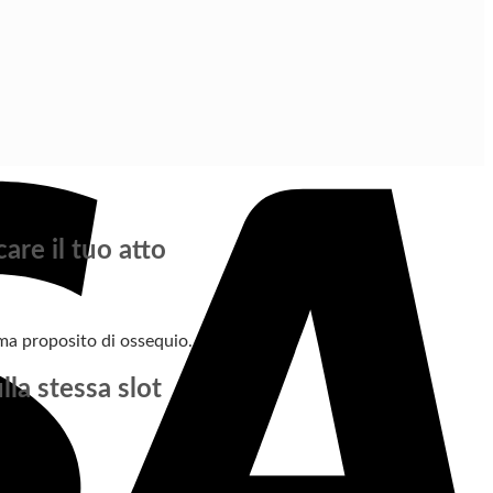
re il tuo atto
ma proposito di ossequio.
la stessa slot