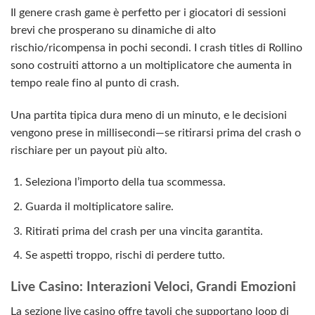
Il genere crash game è perfetto per i giocatori di sessioni
brevi che prosperano su dinamiche di alto
rischio/ricompensa in pochi secondi. I crash titles di Rollino
sono costruiti attorno a un moltiplicatore che aumenta in
tempo reale fino al punto di crash.
Una partita tipica dura meno di un minuto, e le decisioni
vengono prese in millisecondi—se ritirarsi prima del crash o
rischiare per un payout più alto.
Seleziona l’importo della tua scommessa.
Guarda il moltiplicatore salire.
Ritirati prima del crash per una vincita garantita.
Se aspetti troppo, rischi di perdere tutto.
Live Casino: Interazioni Veloci, Grandi Emozioni
La sezione live casino offre tavoli che supportano loop di