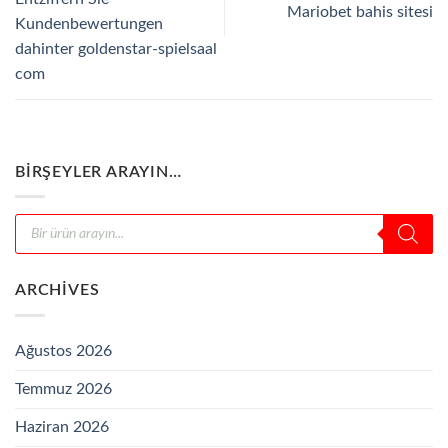
Mariobet bahis sitesi
Kundenbewertungen
dahinter goldenstar-spielsaal
com
BIRŞEYLER ARAYIN…
ARCHIVES
Ağustos 2026
Temmuz 2026
Haziran 2026