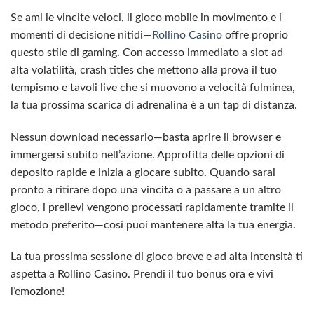
Se ami le vincite veloci, il gioco mobile in movimento e i
momenti di decisione nitidi—
Rollino Casino
offre proprio
questo stile di gaming. Con accesso immediato a slot ad
alta volatilità, crash titles che mettono alla prova il tuo
tempismo e tavoli live che si muovono a velocità fulminea,
la tua prossima scarica di adrenalina è a un tap di distanza.
Nessun download necessario—basta aprire il browser e
immergersi subito nell’azione. Approfitta delle opzioni di
deposito rapide e inizia a giocare subito. Quando sarai
pronto a ritirare dopo una vincita o a passare a un altro
gioco, i prelievi vengono processati rapidamente tramite il
metodo preferito—così puoi mantenere alta la tua energia.
La tua prossima sessione di gioco breve e ad alta intensità ti
aspetta a Rollino Casino. Prendi il tuo bonus ora e vivi
l’emozione!