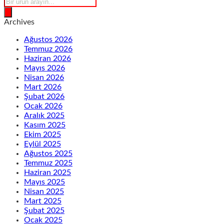
Products
search
Archives
Ağustos 2026
Temmuz 2026
Haziran 2026
Mayıs 2026
Nisan 2026
Mart 2026
Şubat 2026
Ocak 2026
Aralık 2025
Kasım 2025
Ekim 2025
Eylül 2025
Ağustos 2025
Temmuz 2025
Haziran 2025
Mayıs 2025
Nisan 2025
Mart 2025
Şubat 2025
Ocak 2025