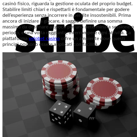
casinò fisico, riguarda la gestione oculata del proprio budget.
Stabilire limiti chiari e rispettarli è fondamentale per godere
dell’esperienza senza incorrere in perdite insostenibili. Prima
ancora di iniziare a giocare, è saggio definire una somma
massima da destinare al gioco per una determinata sessione o
periodo, e una volta raggiunta, interrompere ogni attività. La
piattaforma
velobet casino
offre un ambiente dove questi
principi possono essere applicati con facilità.