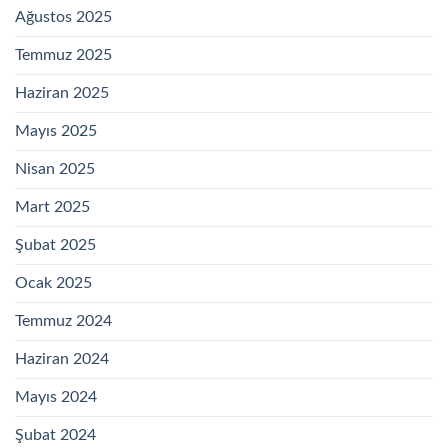
Ağustos 2025
Temmuz 2025
Haziran 2025
Mayıs 2025
Nisan 2025
Mart 2025
Şubat 2025
Ocak 2025
Temmuz 2024
Haziran 2024
Mayıs 2024
Şubat 2024