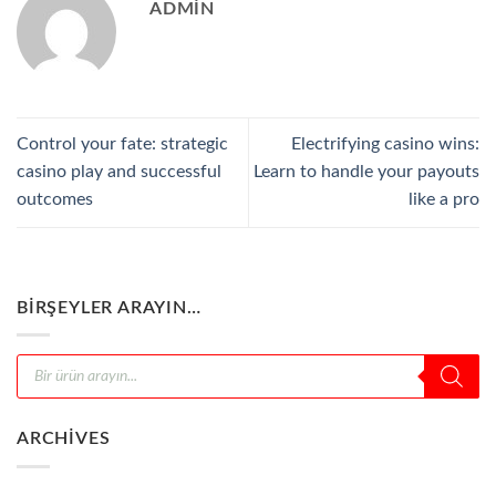
ADMIN
Control your fate: strategic
Electrifying casino wins:
casino play and successful
Learn to handle your payouts
outcomes
like a pro
BIRŞEYLER ARAYIN…
ARCHIVES