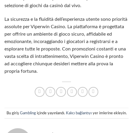
selezione di giochi da casinò dal vivo.
La sicurezza e la fluidità dell’esperienza utente sono priorità
assolute per Viperwin Casino. La piattaforma è progettata
per offrire un ambiente di gioco sicuro, affidabile ed
emozionante, incoraggiando i giocatori a registrarsi e a
esplorare tutte le proposte. Con promozioni costanti e una
vasta scelta di intrattenimento, Viperwin Casino è pronto
ad accogliere chiunque desideri mettere alla prova la
propria fortuna.
Bu giriş
Gambling
içinde yayınlandı.
Kalıcı bağlantıyı
yer imlerine ekleyin.