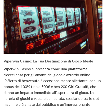
Viperwin Casino: La Tua Destinazione di Gioco Ideale
Viperwin Casino si presenta come una piattaforma
d’eccellenza per gli amanti del gioco d’azzardo online.
L’offerta di benvenuto è eccezionalmente allettante, con un
bonus del 100% fino a 500€ e ben 200 Giri Gratuiti, che
danno un impatto immediato all’esperienza di gioco. La
libreria di giochi è vasta e ben curata, spaziando tra le slot
machine più amate dal pubblico e un’impressionante