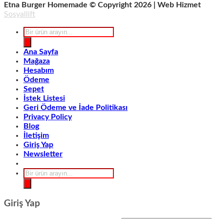
Etna Burger Homemade © Copyright 2026 | Web Hizmet
Sosyallift
Products
search
Ana Sayfa
Mağaza
Hesabım
Ödeme
Sepet
İstek Listesi
Geri Ödeme ve İade Politikası
Privacy Policy
Blog
İletişim
Giriş Yap
Newsletter
Products
search
Giriş Yap