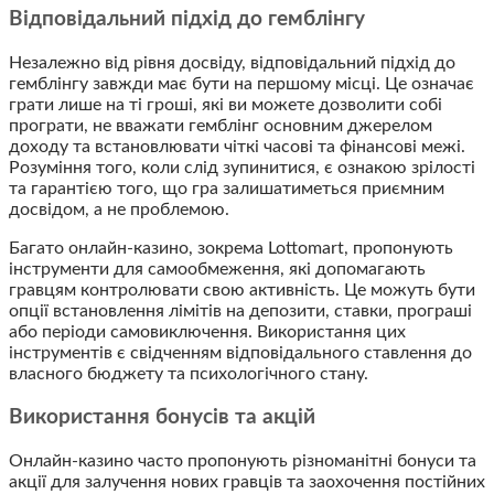
Відповідальний підхід до гемблінгу
Незалежно від рівня досвіду, відповідальний підхід до
гемблінгу завжди має бути на першому місці. Це означає
грати лише на ті гроші, які ви можете дозволити собі
програти, не вважати гемблінг основним джерелом
доходу та встановлювати чіткі часові та фінансові межі.
Розуміння того, коли слід зупинитися, є ознакою зрілості
та гарантією того, що гра залишатиметься приємним
досвідом, а не проблемою.
Багато онлайн-казино, зокрема Lottomart, пропонують
інструменти для самообмеження, які допомагають
гравцям контролювати свою активність. Це можуть бути
опції встановлення лімітів на депозити, ставки, програші
або періоди самовиключення. Використання цих
інструментів є свідченням відповідального ставлення до
власного бюджету та психологічного стану.
Використання бонусів та акцій
Онлайн-казино часто пропонують різноманітні бонуси та
акції для залучення нових гравців та заохочення постійних