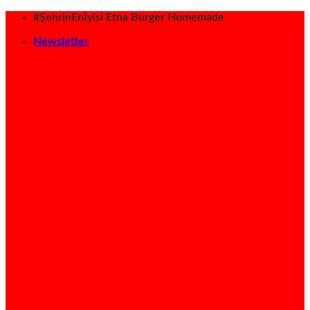
İçeriğe
#ŞehrinEnİyisi Etna Burger Homemade
atla
Newsletter