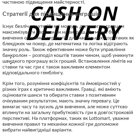
частиною підвищення майстерності.
Стратегії для підвищення виграшів
Існує безліч стратегій, які можуть допомогти гравцям
максимізувати свої шанси на виграш. Це може бути
вивчення основних стратегій для настільних ігор, таких як
блекджек чи покер, де математика та логіка відіграють
значну роль. Також ефективним може бути управління
банкролом – розподіл коштів таким чином, щоб уникнути
швидкого програшу всіх грошей. Встановлення лімітів на
ставки та час гри є також важливим елементом
відповідального гемблінгу.
Крім того, розуміння коефіцієнтів та ймовірностей у
різних іграх є критично важливим. Гравці, які вміють
оцінювати шанси та обирати ставки з позитивним
очікуваним результатом, мають значну перевагу. Це
вимагає часу та зусиль для вивчення, але може суттєво
вплинути на загальну прибутковість гри в довгостроковій
перспективі. На платформах, таких як Lottomart, уважне
вивчення правил та механіки кожної гри допоможе
вибрати найвигідніші варіанти.