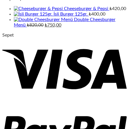
Cheeseburger & Pepsi
₺
420,00
İsli Burger 125gr.
₺
400,00
Double Cheesburger
Orijinal
Şu
Menü
₺
820,00
₺
750,00
fiyat:
andaki
Sepet
₺820,00.
fiyat:
₺750,00.