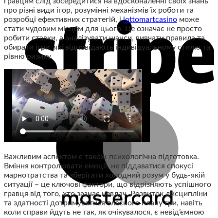
гравцям слід зосередитися на вдосконаленні своїх знань
про різні види ігор, розумінні механізмів їх роботи та
розробці ефективних стратегій, і
lottomartcasino
може
стати чудовим місцем для цього. Це означає не просто
робити ставки, а аналізувати шанси, вивчати правила та
обирати ігри, які відповідають індивідуальному стилю та
рівню ризику.
Важливим аспектом є також психологічна підготовка.
Вміння контролювати емоції, не піддаватися спокусі
марнотратства та зберігати холодний розум у будь-якій
ситуації – це ключові фактори, що відрізняють успішного
гравця від того, хто зазнає невдач. Розвиток дисципліни
та здатності дотримуватися власного плану гри, навіть
коли справи йдуть не так, як очікувалося, є невід’ємною