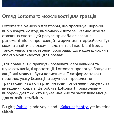
Огляд Lottomart: можливості для гравців
Lottomart є однією з платформ, що пропонує широкий
вибір азартних ігор, включаючи лотереї, казино-ігри та
ставки на спорт. Цей ресурс приваблює гравців
різноманітністю пропозицій та зручним інтерфейсом. Тут
можна знайти як класичні слоти, так і настільні ігри, а
також унікальні лотерейні розіграші, що надає широкий
спектр можливостей для розваг.
Для гравців, які прагнуть розвивати свої навички та
шукають вигідні пропозиції, Lottomart пропонує бонуси та
акції, які можуть бути корисними. Платформа також
приділяє увагу безпеці та зручності проведення
транзакцій, надаючи різні методи поповнення рахунку та
виведення коштів. Це робить Lottomart привабливим
вибором для тих, хто шукає надійне та захопливе місце
для онлайн-гемблінгу.
Bu giriş
Public
içinde yayınlandı.
Kalıcı bağlantıyı
yer imlerine
ekleyin.