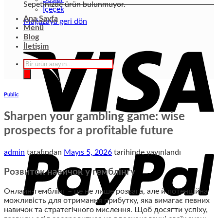
Sepetinizde ürün bulunmuyor.
İçeçek
Ana Sayfa
Mağazaya geri dön
Menü
Blog
İletişim
Products
search
Public
Sharpen your gambling game: wise
prospects for a profitable future
admin
tarafından
Mayıs 5, 2026
tarihinde yayınlandı
Розвиток навичок у гемблінгу
Онлайн-гемблінг – це не лише розвага, але й потенційна
можливість для отримання прибутку, яка вимагає певних
навичок та стратегічного мислення. Щоб досягти успіху,