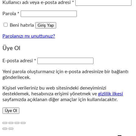
Gerekli
Kullanıcı adı veya e-posta adresi
*
Gerekli
Parola
*
Beni hatırla
Giriş Yap
Parolanızı mı unuttunuz?
Üye Ol
Gerekli
E-posta adresi
*
Yeni parola oluşturmanız için e-posta adresinize bir bağlantı
gönderilecek.
Kişisel verileriniz bu web sitesindeki deneyiminizi
desteklemek, hesabınıza erişimi yönetmek ve
gizlilik ilkesi
sayfamızda açıklanan diğer amaçlar için kullanılacaktır.
Üye Ol