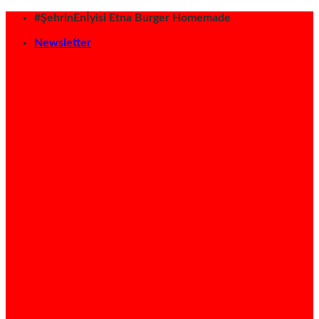
İçeriğe
#ŞehrinEnİyisi Etna Burger Homemade
atla
Newsletter