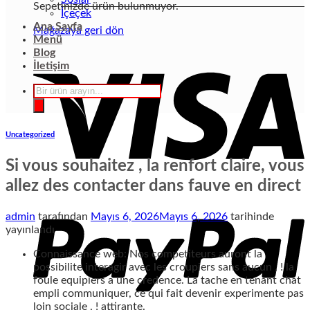
Sepetinizde ürün bulunmuyor.
İçeçek
Ana Sayfa
Mağazaya geri dön
Menü
Blog
İletişim
Products
search
Uncategorized
Si vous souhaitez , la renfort claire, vous
allez des contacter dans fauve en direct
admin
tarafından
Mayıs 6, 2026
Mayıs 6, 2026
tarihinde
yayınlandı
Connaissance web: Nos competiteurs auront la
possibilite interagir avec les croupiers sans aucun , ! la
foule equipiers a une credence. La tache en tenant chat
empli communiquer, ce qui fait devenir experimente pas
loin sociale , ! attirante.