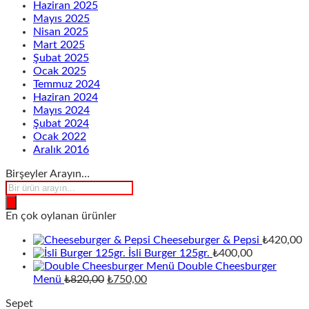
Haziran 2025
Mayıs 2025
Nisan 2025
Mart 2025
Şubat 2025
Ocak 2025
Temmuz 2024
Haziran 2024
Mayıs 2024
Şubat 2024
Ocak 2022
Aralık 2016
Birşeyler Arayın…
Products
search
En çok oylanan ürünler
Cheeseburger & Pepsi
₺
420,00
İsli Burger 125gr.
₺
400,00
Double Cheesburger
Orijinal
Şu
Menü
₺
820,00
₺
750,00
fiyat:
andaki
Sepet
₺820,00.
fiyat: