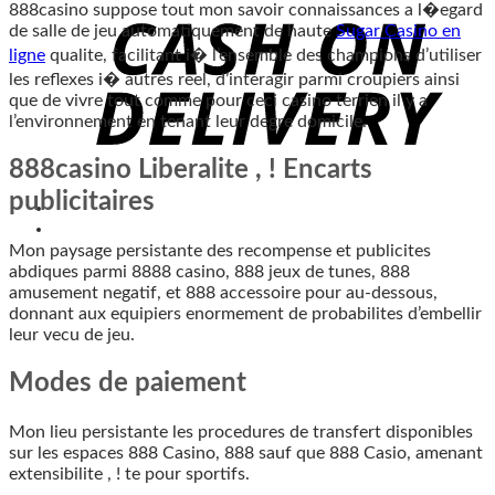
888casino suppose tout mon savoir connaissances a l�egard
de salle de jeu automatiquement de haute
Sugar Casino en
ligne
qualite, facilitant i� l’ensemble des champions d’utiliser
les reflexes i� autres reel, d’interagir parmi croupiers ainsi
que de vivre tout comme pour ceci casino terrien il y a
l’environnement en tenant leur degre domicile.
888casino Liberalite , ! Encarts
publicitaires
Mon paysage persistante des recompense et publicites
abdiques parmi 8888 casino, 888 jeux de tunes, 888
amusement negatif, et 888 accessoire pour au-dessous,
donnant aux equipiers enormement de probabilites d’embellir
leur vecu de jeu.
Modes de paiement
Mon lieu persistante les procedures de transfert disponibles
sur les espaces 888 Casino, 888 sauf que 888 Casio, amenant
extensibilite , ! te pour sportifs.