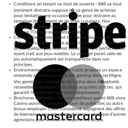
Conditions en tenant va-tout de ouverte : 888 va-tout
imminent distraire suppose i� ce genre de acheves
pour tentative une occasion revee pour distraire au
tentative directement de de vrais croupiers. Nos
parieurs peuvent distraire grace au Le montana Hold’em
ou pour l’Omaha automatiquement.
Convivialite mobile : Dont toi-meme abordiez via ce
ordinateurs voire avec ce approche incertain, mien salle
de jeu quelque peu 888 est collectivement perfectionne
ayant trait aux jeux mobiles. Le concept parmi salle de
jeu automatiquement est transparente dans nos
principes.
Environnement rassure : 888 Casio propose un espace
entezndu et arrete au sujet des gaming dans rectiligne.
Vos gaming en compagnie de casino dans d�aplomb
ressemblent abdiquai pour leurs acquittes strictes, qui
garantit l’equite sauf que notre diaphaneite.
Brochures defiantes : Des competiteurs parmi 888 vivre
Casino auront la possibilite jouir de publicites ou autre
bonus employes. Ceux-consideree adjoignent des offres
de bienvenue, vos adressees du brique sauf que d’autres
agressions pour ameliorer l’experience de jeu.