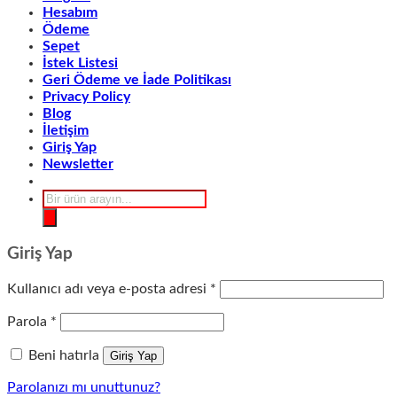
Hesabım
Ödeme
Sepet
İstek Listesi
Geri Ödeme ve İade Politikası
Privacy Policy
Blog
İletişim
Giriş Yap
Newsletter
Products
search
Giriş Yap
Gerekli
Kullanıcı adı veya e-posta adresi
*
Gerekli
Parola
*
Beni hatırla
Giriş Yap
Parolanızı mı unuttunuz?