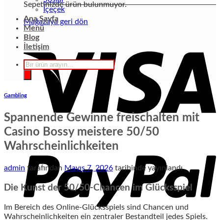
Sepetinizde ürün bulunmuyor.
İçeçek
Ana Sayfa
Mağazaya geri dön
Menü
Blog
İletişim
Products
search
Gambling
Spannende Gewinne freischalten mit
Casino Bossy meistere 50/50
Wahrscheinlichkeiten
admin
tarafından
Mayıs 7, 2026
tarihinde yayınlandı
Die Kunst der 50/50-Chancen im Glücksspiel
Im Bereich des Online-Glücksspiels sind Chancen und
Wahrscheinlichkeiten ein zentraler Bestandteil jedes Spiels.