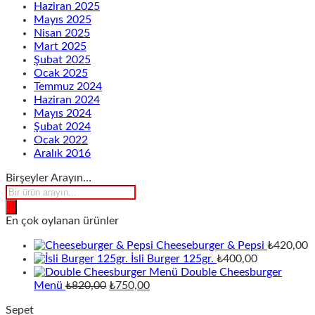
Haziran 2025
Mayıs 2025
Nisan 2025
Mart 2025
Şubat 2025
Ocak 2025
Temmuz 2024
Haziran 2024
Mayıs 2024
Şubat 2024
Ocak 2022
Aralık 2016
Birşeyler Arayın…
Products
search
En çok oylanan ürünler
Cheeseburger & Pepsi
₺
420,00
İsli Burger 125gr.
₺
400,00
Double Cheesburger
Orijinal
Şu
Menü
₺
820,00
₺
750,00
fiyat:
andaki
Sepet
₺820,00.
fiyat: