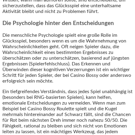
sicherzustellen, dass das Glücksspiel eine unterhaltsame
Aktivität bleibt und nicht zu Problemen führt.
Die Psychologie hinter den Entscheidungen
Die menschliche Psychologie spielt eine große Rolle im
Glücksspiel, besonders wenn es um die Wahrnehmung von
Wahrscheinlichkeiten geht. Oft neigen Spieler dazu, die
Wahrscheinlichkeit eines bestimmten Ergebnisses zu
überschätzen oder zu unterschätzen, basierend auf jüngsten
Ergebnissen (Spielerfehlschluss). Das Erkennen und
Überwinden dieser kognitiven Verzerrungen ist ein wichtiger
Schritt für jeden Spieler, der bei Casino Bossy oder anderswo
erfolgreich sein möchte.
Ein tiefgreifendes Verständnis, dass jedes Spiel unabhängig ist
(besonders bei RNG-basierten Spielen), kann helfen,
emotionale Entscheidungen zu vermeiden. Wenn man zum
Beispiel bei Casino Bossy Roulette spielt und die Kugel
mehrmals hintereinander auf Schwarz fällt, sind die Chancen
für Rot beim nächsten Dreh immer noch nahezu 50/50. Die
Fähigkeit, rational zu bleiben und sich nicht von Emotionen
leiten zu lassen, ist ein mächtiges Werkzeug, das jedem