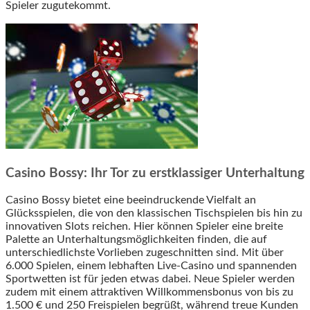
Spieler zugutekommt.
Casino Bossy: Ihr Tor zu erstklassiger Unterhaltung
Casino Bossy bietet eine beeindruckende Vielfalt an
Glücksspielen, die von den klassischen Tischspielen bis hin zu
innovativen Slots reichen. Hier können Spieler eine breite
Palette an Unterhaltungsmöglichkeiten finden, die auf
unterschiedlichste Vorlieben zugeschnitten sind. Mit über
6.000 Spielen, einem lebhaften Live-Casino und spannenden
Sportwetten ist für jeden etwas dabei. Neue Spieler werden
zudem mit einem attraktiven Willkommensbonus von bis zu
1.500 € und 250 Freispielen begrüßt, während treue Kunden