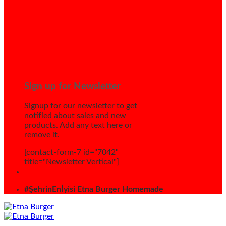
Sign up for Newsletter
Signup for our newsletter to get
notified about sales and new
products. Add any text here or
remove it.
[contact-form-7 id="7042"
title="Newsletter Vertical"]
#ŞehrinEnİyisi Etna Burger Homemade