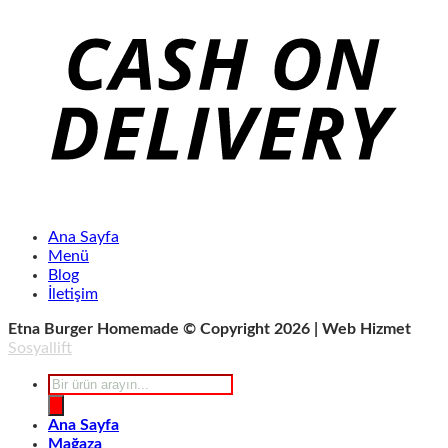
Ana Sayfa
Menü
Blog
İletişim
Etna Burger Homemade © Copyright 2026 | Web Hizmet
Sosyallift
Products
search
Ana Sayfa
Mağaza