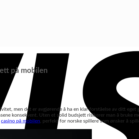
jett på mobilen
tet, men det er avgjørende å ha en klar forståelse av ditt eget 
grensene konsekvent. Uten et solid budsjett risikerer man å bruke
e
casino på mobilen
, perfekt for norske spillere som ønsker å spil