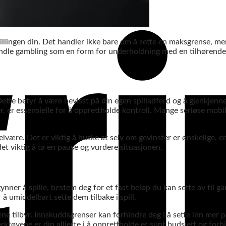
pillingen din. Det handler ikke bare om å sette en maksgrense, me
ndle gambling som en form for underholdning med en tilhørende
 Dette betyr å være bevisst på din egen spilladferd og å gjenkjenne
er essensielle for å opprettholde kontroll. Mange seriøse mobilca
elvære. Det er viktig å huske at selv om gevinster er ønskelige, 
et viktig å ta en pause og vurdere situasjonen.
gynner å spille, bestem deg for et fast beløp du kan sette av til 
r å umiddelbart sette dem tilbake i spill.
ne tilbyr. Innskuddsgrenser kan forhindre deg i å sette inn mer 
ktøyene er din allierte i å opprettholde et sunt budsjett og forh