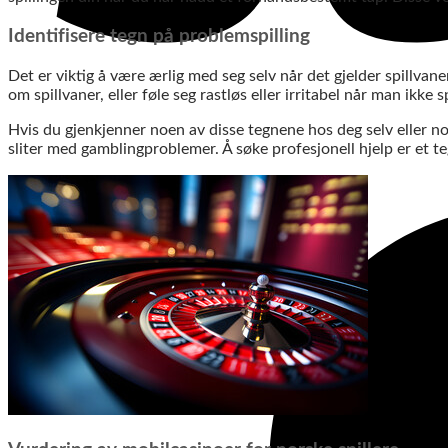
Identifisere tegn på problemspilling
Det er viktig å være ærlig med seg selv når det gjelder spillvane
om spillvaner, eller føle seg rastløs eller irritabel når man ikke s
Hvis du gjenkjenner noen av disse tegnene hos deg selv eller noe
sliter med gamblingproblemer. Å søke profesjonell hjelp er et te