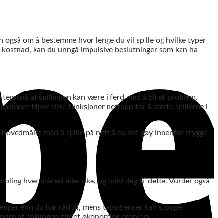
n også om å bestemme hvor lenge du vil spille og hvilke typer
 kostnad, kan du unngå impulsive beslutninger som kan ha
 tegn på at spillingen kan være i ferd med å bli et problem.
sinoer tilbyr slike funksjoner nettopp for å støtte spillerne i
er hovedmålet med å spille på nett å ha det gøy innenfor trygge
gambling hver måned eller uke, og hold deg til dette. Vurder også
penger enn du har råd til, mens tapsgrenser kan stoppe
indre at spillingen blir et økonomisk problem.