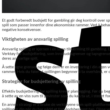
Et godt forberedt budsjett for gambling gir deg kontroll over s
spill som passer innenfor dine økonomiske rammer. Ved å beha
negative konsekvenser.
Viktigheten av ansvarlig spilling
Ansvarlig spilling er kjernen i en sunn tilnærming til gambling.
Verktøy for budsjettering, som innskuddsgrenser og tapsgrenser, 
deres ansvarlige spill.
Å sette egne grenser og følge dem er en investering i din egen v
rammer. Hvis du føler at spillingen begynner å ta overhånd, er d
Strategier for budsjettering av spilling
Effektiv budsjettering for spilling krever planlegging. Før du be
å sette av en viss sum til gevinster som du kan ta ut, i stedet fo
En annen strategi er å bruke de verktøyene som spill-plattforme
spillingen din når du har nådd et forhåndsbestemt tap. Disse ver