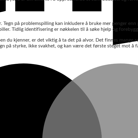
r. Tegn på problemspilling kan inkludere å bruke mer penger enn pla
piller. Tidlig identifisering er nøkkelen til å søke hjelp og forebyg
n du kjenner, er det viktig å ta det på alvor. Det finnes mange r
gn på styrke, ikke svakhet, og kan være det første steget mot å få