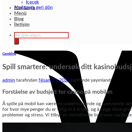
İçeçek
Mağazaya geri dön
Ana Sayfa
Menü
Blog
İletişim
Products
search
Gambling
Spill smartere: undersøk ditt kasinobuds
admin
tarafından
Nisan 29, 2026
tarihinde yayınlandı
Forståelse av budsjett for casino på mobilen
Å spille på mobil kan være en underholdende og spennende aktivi
for hvor mye penger du er villig til å bruke, og å følge disse 
problemer og stress. Vi tilbyr en omfattende liste over vurdert