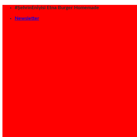
İçeriğe
#ŞehrinEnİyisi Etna Burger Homemade
atla
Newsletter