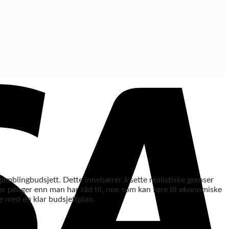
gamblingbudsjett. Dette innebærer å sette realistiske grenser
 mer penger enn man har råd til, noe som kan føre til økonomiske
le med en klar budsjettplan.