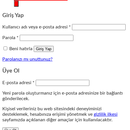
search
Giriş Yap
Gerekli
Kullanıcı adı veya e-posta adresi
*
Gerekli
Parola
*
Beni hatırla
Giriş Yap
Parolanızı mı unuttunuz?
Üye Ol
Gerekli
E-posta adresi
*
Yeni parola oluşturmanız için e-posta adresinize bir bağlantı
gönderilecek.
Kişisel verileriniz bu web sitesindeki deneyiminizi
desteklemek, hesabınıza erişimi yönetmek ve
gizlilik ilkesi
sayfamızda açıklanan diğer amaçlar için kullanılacaktır.