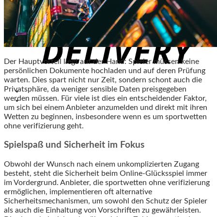
Der Hauptvorteil liegt auf der Hand: Spieler müssen keine
persönlichen Dokumente hochladen und auf deren Prüfung
warten. Dies spart nicht nur Zeit, sondern schont auch die
Privatsphäre, da weniger sensible Daten preisgegeben
werden müssen. Für viele ist dies ein entscheidender Faktor,
um sich bei einem Anbieter anzumelden und direkt mit ihren
Wetten zu beginnen, insbesondere wenn es um sportwetten
ohne verifizierung geht.
Spielspaß und Sicherheit im Fokus
Obwohl der Wunsch nach einem unkomplizierten Zugang
besteht, steht die Sicherheit beim Online-Glücksspiel immer
im Vordergrund. Anbieter, die sportwetten ohne verifizierung
ermöglichen, implementieren oft alternative
Sicherheitsmechanismen, um sowohl den Schutz der Spieler
als auch die Einhaltung von Vorschriften zu gewährleisten.