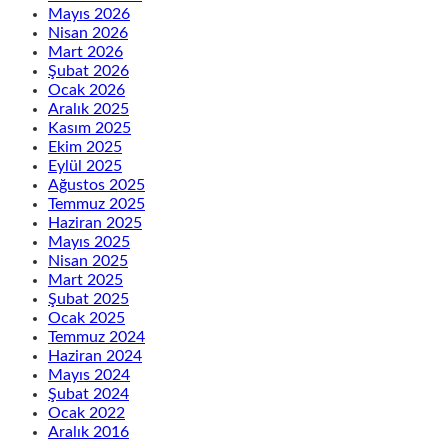
Mayıs 2026
Nisan 2026
Mart 2026
Şubat 2026
Ocak 2026
Aralık 2025
Kasım 2025
Ekim 2025
Eylül 2025
Ağustos 2025
Temmuz 2025
Haziran 2025
Mayıs 2025
Nisan 2025
Mart 2025
Şubat 2025
Ocak 2025
Temmuz 2024
Haziran 2024
Mayıs 2024
Şubat 2024
Ocak 2022
Aralık 2016