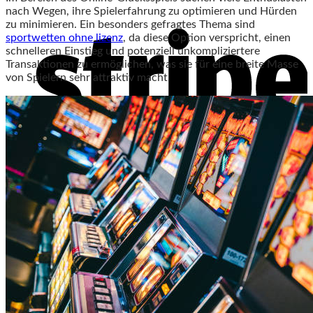
nach Wegen, ihre Spielerfahrung zu optimieren und Hürden
zu minimieren. Ein besonders gefragtes Thema sind
sportwetten ohne lizenz
, da diese Option verspricht, einen
schnelleren Einstieg und potenziell unkompliziertere
Transaktionen zu ermöglichen, was sie für eine breite Masse
von Spielern sehr attraktiv macht.