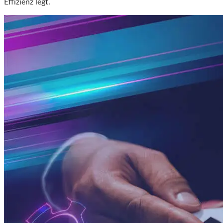
Effizienz legt.