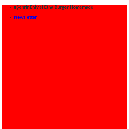
İçeriğe
#ŞehrinEnİyisi Etna Burger Homemade
atla
Newsletter