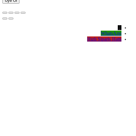
Üye Ol
↓
WhatsApp
Hızlı Sipariş Hattı