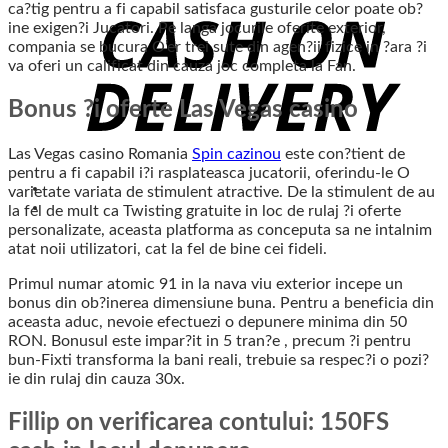
ca?tig pentru a fi capabil satisfaca gusturile celor poate ob?
ine exigen?i Jucatori. Pe langa jocurile oferite exterior,
compania se bucura O’er trei sute din agen?ii fizice in ?ara ?i
va oferi un calificat din cauza joc completa la Fan.
Bonus ?i oferte Las Vegas casino
Las Vegas casino Romania
Spin cazinou
este con?tient de
pentru a fi capabil i?i rasplateasca jucatorii, oferindu-le O
varietate variata de stimulent atractive. De la stimulent de au
la fel de mult ca Twisting gratuite in loc de rulaj ?i oferte
personalizate, aceasta platforma as conceputa sa ne intalnim
atat noii utilizatori, cat la fel de bine cei fideli.
Primul numar atomic 91 in la nava viu exterior incepe un
bonus din ob?inerea dimensiune buna. Pentru a beneficia din
aceasta aduc, nevoie efectuezi o depunere minima din 50
RON. Bonusul este impar?it in 5 tran?e , precum ?i pentru
bun-Fixti transforma la bani reali, trebuie sa respec?i o pozi?
ie din rulaj din cauza 30x.
Fillip on verificarea contului: 150FS