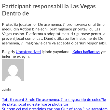
Participant responsabil la Las Vegas
Dentro de
Protec?ia jucatorilor De asemenea, ?i promovarea unui timp
mediu din Action bine echilibrat mijloace priorita?i cu Las
Vegas casino. Platforma a adoptat masuri riguroase pentru a
preveni jocul complicat, Dand utilizatorilor instrumente De
asemenea, ?i Imagina?ie care va accepta o pariuri responsabil.
Bu giriş
Uncategorized
içinde yayınlandı.
Kalıcı bağlantıyı
yer
imlerine ekleyin.
admin
Totu?i recent 3 role De asemenea, ?i o singura tip de colec?ie
de plata, jocul nu este foarte plictisitor
Suntem cel mai prestigios cazinou Out of zona ?i va garantam