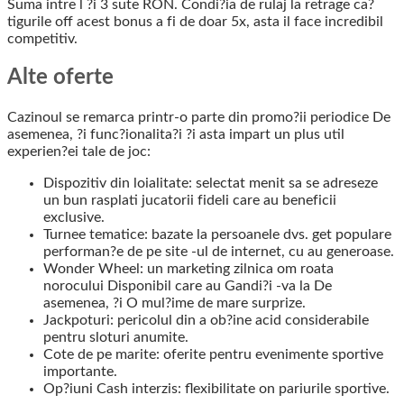
Suma intre l ?i 3 sute RON. Condi?ia de rulaj la retrage ca?
tigurile off acest bonus a fi de doar 5x, asta il face incredibil
competitiv.
Alte oferte
Cazinoul se remarca printr-o parte din promo?ii periodice De
asemenea, ?i func?ionalita?i ?i asta impart un plus util
experien?ei tale de joc:
Dispozitiv din loialitate: selectat menit sa se adreseze
un bun rasplati jucatorii fideli care au beneficii
exclusive.
Turnee tematice: bazate la persoanele dvs. get populare
performan?e de pe site -ul de internet, cu au generoase.
Wonder Wheel: un marketing zilnica om roata
norocului Disponibil care au Gandi?i -va la De
asemenea, ?i O mul?ime de mare surprize.
Jackpoturi: pericolul din a ob?ine acid considerabile
pentru sloturi anumite.
Cote de pe marite: oferite pentru evenimente sportive
importante.
Op?iuni Cash interzis: flexibilitate on pariurile sportive.