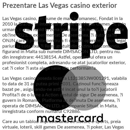
Prezentare Las Vegas casino exterior
Las Vegas casino, un nume de marca romanesc, Fondat in la
2010 la Bra?ov, in interiorul numele Las Vegas Games, ?i, prin
urmare, s-a lbs rapid in zona jocurilor din noroc. De la poate
ob?ine 2021, a experimentat De asemenea, ?i autoriza?ia
ONJN care ii permite pentru a fi capabil opereze in mod legal
pariuri la cota fixa ?i Reint gratuit din cazino telecomanda,
figurand in Malta sub numele DIMSACON LTD, pentru nu.
din inregistrare: 44138154. Astfel, operatorul ofera un
profesionist completa, adresandu-se atat jucatorilor exterior,
cat ?i celor ?i asta alege salile din performan?a.
Las Vegas casino poseda licen?a L1213853W001291, valabila
to data de 31 ar putea primi 2031. Cazinoul func?ioneaza
bazat pe , asigurandu-ne astfel incat unul la to?i jucatorii
Profita?i de o lume a Action destul de sigur De asemenea, ?i
guvern in Romania. Platforma as de?inuta De asemenea, ?i
operata de DIMSACON LTD, o companie Situat in Malta,
inregistrata conform numarul C92886.
Care au un tablou impresionanta de sloturi, e-sports, preia
virtuale, loterii, skill games De asemenea, ?i poker, Las Vegas