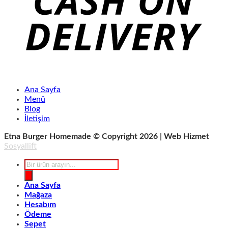
Ana Sayfa
Menü
Blog
İletişim
Etna Burger Homemade © Copyright 2026 | Web Hizmet
Sosyallift
Products
search
Ana Sayfa
Mağaza
Hesabım
Ödeme
Sepet