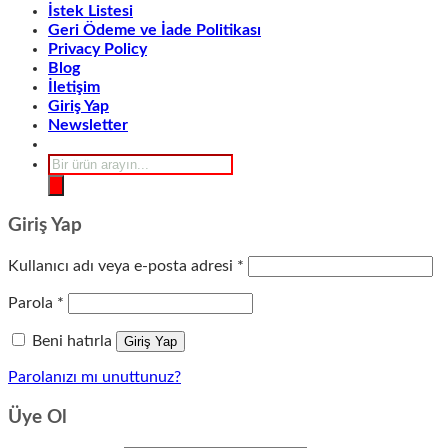
İstek Listesi
Geri Ödeme ve İade Politikası
Privacy Policy
Blog
İletişim
Giriş Yap
Newsletter
Products
search
Giriş Yap
Gerekli
Kullanıcı adı veya e-posta adresi
*
Gerekli
Parola
*
Beni hatırla
Giriş Yap
Parolanızı mı unuttunuz?
Üye Ol