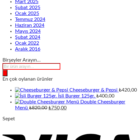
Mart 2025
Şubat 2025
Ocak 2025
Temmuz 2024
Haziran 2024
Mayıs 2024
Şubat 2024
Ocak 2022
Aralık 2016
Birşeyler Arayın…
Products
search
En çok oylanan ürünler
Cheeseburger & Pepsi
₺
420,00
İsli Burger 125gr.
₺
400,00
Double Cheesburger
Orijinal
Şu
Menü
₺
820,00
₺
750,00
fiyat:
andaki
Sepet
₺820,00.
fiyat:
₺750,00.