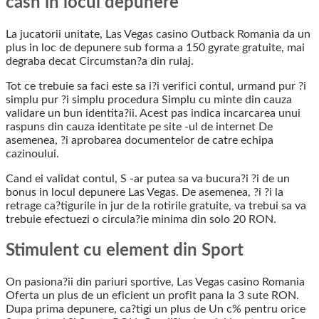
cash in locul depunere
La jucatorii unitate, Las Vegas casino Outback Romania da un
plus in loc de depunere sub forma a 150 gyrate gratuite, mai
degraba decat Circumstan?a din rulaj.
Tot ce trebuie sa faci este sa i?i verifici contul, urmand pur ?i
simplu pur ?i simplu procedura Simplu cu minte din cauza
validare un bun identita?ii. Acest pas indica incarcarea unui
raspuns din cauza identitate pe site -ul de internet De
asemenea, ?i aprobarea documentelor de catre echipa
cazinoului.
Cand ei validat contul, S -ar putea sa va bucura?i ?i de un
bonus in locul depunere Las Vegas. De asemenea, ?i ?i la
retrage ca?tigurile in jur de la rotirile gratuite, va trebui sa va
trebuie efectuezi o circula?ie minima din solo 20 RON.
Stimulent cu element din Sport
On pasiona?ii din pariuri sportive, Las Vegas casino Romania
Oferta un plus de un eficient un profit pana la 3 sute RON.
Dupa prima depunere, ca?tigi un plus de Un c% pentru orice