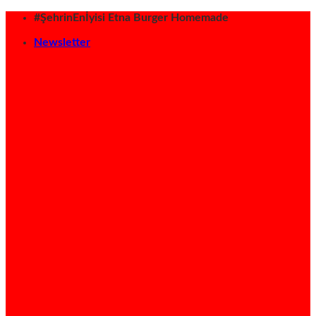
İçeriğe
#ŞehrinEnİyisi Etna Burger Homemade
atla
Newsletter