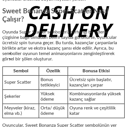
Sweet Bonanza Super Scatter Nasıl
Çalışır?
Oyunda Super Scatter sembolleri, herhangi bir ödeme
çizgisine bağlı olmadan belirli sayıda görünürse, oyuncular
ücretsiz spin turuna geçer. Bu turda, kazançlar çarpanlarla
birlikte artar ve ekstra kazanç şansı elde edilir. Ayrıca, bu
semboller oyunun temel animasyonlarını zenginleştirerek
görsel bir şölen oluşturur.
Sembol
Özellik
Bonusa Etkisi
Bonus
Ücretsiz spin başlatır,
Super Scatter
tetikleyici
kazançları çarpar
Yüksek
Kombinasyonlarda yüksek
Şekerler
ödeme
kazanç sağlar
Meyveler (kiraz,
Orta/ düşük
Oyuna renk ve çeşitlilik
elma vb.)
ödeme
katar
Oyuncular, Sweet Bonanza Super Scatter sembolünün yer