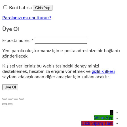
Beni hatırla
Giriş Yap
Parolanızı mı unuttunuz?
Üye Ol
Gerekli
E-posta adresi
*
Yeni parola oluşturmanız için e-posta adresinize bir bağlantı
gönderilecek.
Kişisel verileriniz bu web sitesindeki deneyiminizi
desteklemek, hesabınıza erişimi yönetmek ve
gizlilik ilkesi
sayfamızda açıklanan diğer amaçlar için kullanılacaktır.
Üye Ol
↓
WhatsApp
Hızlı Sipariş Hattı