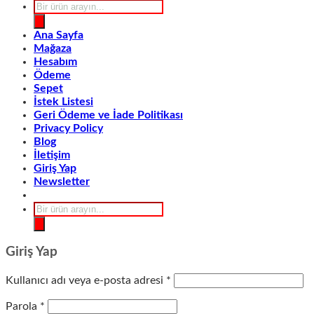
Products
search
Ana Sayfa
Mağaza
Hesabım
Ödeme
Sepet
İstek Listesi
Geri Ödeme ve İade Politikası
Privacy Policy
Blog
İletişim
Giriş Yap
Newsletter
Products
search
Giriş Yap
Gerekli
Kullanıcı adı veya e-posta adresi
*
Gerekli
Parola
*