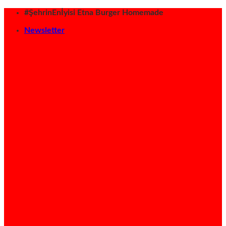
İçeriğe
#ŞehrinEnİyisi Etna Burger Homemade
atla
Newsletter