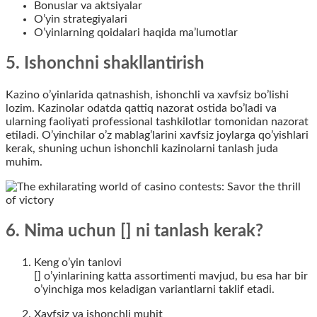
Bonuslar va aktsiyalar
O’yin strategiyalari
O’yinlarning qoidalari haqida ma’lumotlar
5. Ishonchni shakllantirish
Kazino o’yinlarida qatnashish, ishonchli va xavfsiz bo’lishi
lozim. Kazinolar odatda qattiq nazorat ostida bo’ladi va
ularning faoliyati professional tashkilotlar tomonidan nazorat
etiladi. O’yinchilar o’z mablag’larini xavfsiz joylarga qo’yishlari
kerak, shuning uchun ishonchli kazinolarni tanlash juda
muhim.
6. Nima uchun [] ni tanlash kerak?
Keng o’yin tanlovi
[] o’yinlarining katta assortimenti mavjud, bu esa har bir
o’yinchiga mos keladigan variantlarni taklif etadi.
Xavfsiz va ishonchli muhit