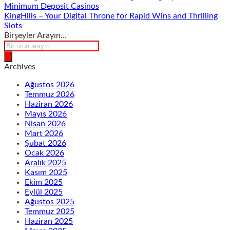
Minimum Deposit Casinos
KingHills – Your Digital Throne for Rapid Wins and Thrilling
Slots
Birşeyler Arayın…
Products
search
Archives
Ağustos 2026
Temmuz 2026
Haziran 2026
Mayıs 2026
Nisan 2026
Mart 2026
Şubat 2026
Ocak 2026
Aralık 2025
Kasım 2025
Ekim 2025
Eylül 2025
Ağustos 2025
Temmuz 2025
Haziran 2025