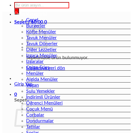
Products
search
Ürün Kategorisi
Genel
Sepet /
₺
0,00
0
Burgerler
Köfte Menüler
Tavuk Menüler
Tavuk Dönerler
Diğer Lezzetler
Izgara Menüler
Sepetinizde ürün bulunmuyor.
Izgaralar
Cajun Fries
Mağazaya geri dön
Menüler
Algida Menüler
Giriş Yap
Vegan
Sulu Yemekler
0
İndirimli Ürünler
Sepet
Öğrenci Menüleri
Çocuk Menü
Corbalar
Dondurmalar
Tatlılar
Soslar