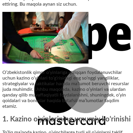
ettiring. Bu maqola aynan siz uchun.
O’zbekistonlik qimor o’yinlariga qiziqqan foydalanuvchilar
uchun kazino o’yinlari to’g’risidagi eng so’nggi yangiliklar,
strategiyalar va taktikalar haqida ma’lumot beruvchi resurslar
juda muhimdir. Ushbu maqolada, kazino o’yinlari va ulardan
qanday qilib muvaffaqiyatli foydalanishni, shuningdek, o’yin
qoidalari va bonuslar haqida batafsil ma’lumotlar taqdim
etamiz.
1. Kazino o’yinlarining umumiy ko’rinishi
To’liq ma’noda kazino, o’yinchilarga turli xil o’yinlarni taklif