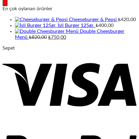
search
En çok oylanan ürünler
Cheeseburger & Pepsi
₺
420,00
İsli Burger 125gr.
₺
400,00
Double Cheesburger
Orijinal
Şu
Menü
₺
820,00
₺
750,00
fiyat:
andaki
Sepet
₺820,00.
fiyat:
₺750,00.