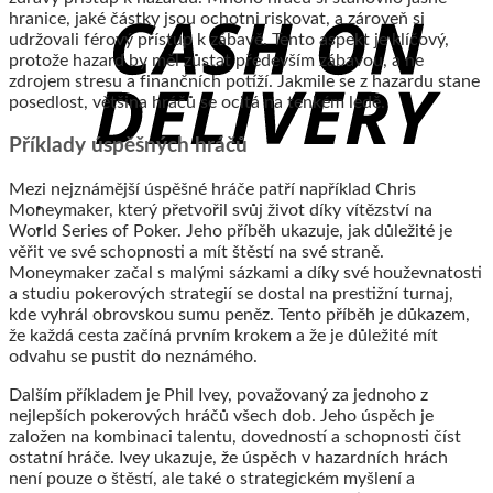
hranice, jaké částky jsou ochotni riskovat, a zároveň si
udržovali férový přístup k zábavě. Tento aspekt je klíčový,
protože hazard by měl zůstat především zábavou, a ne
zdrojem stresu a finančních potíží. Jakmile se z hazardu stane
posedlost, většina hráčů se ocitá na tenkém ledě.
Příklady úspěšných hráčů
Mezi nejznámější úspěšné hráče patří například Chris
Moneymaker, který přetvořil svůj život díky vítězství na
World Series of Poker. Jeho příběh ukazuje, jak důležité je
věřit ve své schopnosti a mít štěstí na své straně.
Moneymaker začal s malými sázkami a díky své houževnatosti
a studiu pokerových strategií se dostal na prestižní turnaj,
kde vyhrál obrovskou sumu peněz. Tento příběh je důkazem,
že každá cesta začíná prvním krokem a že je důležité mít
odvahu se pustit do neznámého.
Dalším příkladem je Phil Ivey, považovaný za jednoho z
nejlepších pokerových hráčů všech dob. Jeho úspěch je
založen na kombinaci talentu, dovedností a schopnosti číst
ostatní hráče. Ivey ukazuje, že úspěch v hazardních hrách
není pouze o štěstí, ale také o strategickém myšlení a