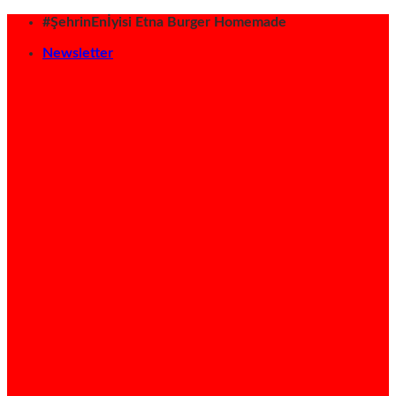
İçeriğe
#ŞehrinEnİyisi Etna Burger Homemade
atla
Newsletter