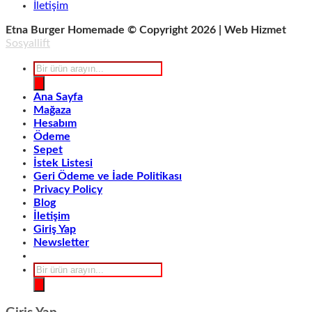
İletişim
Etna Burger Homemade © Copyright 2026 | Web Hizmet
Sosyallift
Products
search
Ana Sayfa
Mağaza
Hesabım
Ödeme
Sepet
İstek Listesi
Geri Ödeme ve İade Politikası
Privacy Policy
Blog
İletişim
Giriş Yap
Newsletter
Products
search