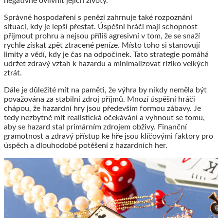
negativně ovlivnit jejich životy.
Správné hospodaření s penězi zahrnuje také rozpoznání
situací, kdy je lepší přestat. Úspěšní hráči mají schopnost
přijmout prohru a nejsou příliš agresivní v tom, že se snaží
rychle získat zpět ztracené peníze. Místo toho si stanovují
limity a vědí, kdy je čas na odpočinek. Tato strategie pomáhá
udržet zdravý vztah k hazardu a minimalizovat riziko velkých
ztrát.
Dále je důležité mít na paměti, že výhra by nikdy neměla být
považována za stabilní zdroj příjmů. Mnozí úspěšní hráči
chápou, že hazardní hry jsou především formou zábavy. Je
tedy nezbytné mít realistická očekávání a vyhnout se tomu,
aby se hazard stal primárním zdrojem obživy. Finanční
gramotnost a zdravý přístup ke hře jsou klíčovými faktory pro
úspěch a dlouhodobé potěšení z hazardních her.