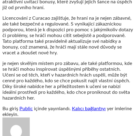
atraktivní uvítací bonusy, které zvyšují jejich šance na úspěch
již od prvního hraní.
Licencování z Curacao zajišťuje, že hraní na je nejen zábavné,
ale také bezpečné a regulované. S vynikající zákaznickou
podporou, která je k dispozici pro pomoc s jakýmikoliv dotazy
či problémy, se hráči mohou cítit sebejistě a podporovaně.
Tato platforma také pravidelně aktualizuje své nabídky a
bonusy, což znamená, že hráči mají stále nové důvody se
vracet a zkoušet nové hry.
je nejen skvělým místem pro zábavu, ale také platformou, kde
se hráči mohou inspirovat úspěšnými příběhy ostatních.
Učení se od těch, kteří v hazardních hrách uspěli, může být
cenné pro každého, kdo se chce pokusit najít vlastní úspěch.
Díky široké nabídce her a příležitostem k učení se nabízí
ideální prostředí pro každého, kdo chce proniknout do světa
hazardních her.
Bu giriş
Public
içinde yayınlandı.
Kalıcı bağlantıyı
yer imlerine
ekleyin.