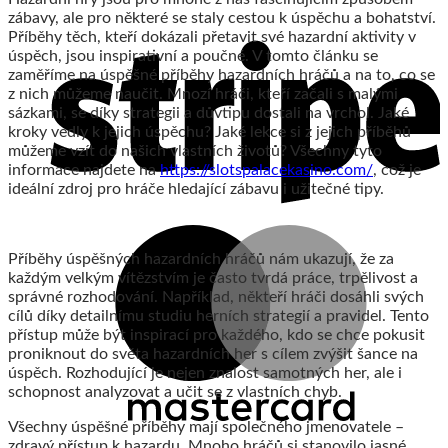
zábavy, ale pro některé se staly cestou k úspěchu a bohatství.
Příběhy těch, kteří dokázali přetavit své hazardní aktivity v
úspěch, jsou inspirativní a poučné. V tomto článku se
zaměříme na úspěšné příběhy hazardních hráčů a na to, co se
z nich můžeme naučit. Mnozí hráči, kteří začali s malými
sázkami, se díky strategii a důvtipu dostali na vrchol. Jaké
kroky vedly k jejich úspěchu? Jaké lekce si z jejich příběhů
můžeme vzít do našich vlastních životů? Všechny tyto
informace najdete na
https://slotspalacekasino.com/
, což je
ideální zdroj pro hráče hledající zábavu i užitečné tipy.
Příběhy úspěšných hazardních hráčů nám ukazují, že za
každým velkým vítězstvím je často tvrdá práce, trpělivost a
správné rozhodování. Například, někteří hráči dosáhli svých
cílů díky detailnímu studiu herních strategií a pravidel. Tento
přístup může být inspirací pro každého, kdo se chce pokusit
proniknout do světa hazardních her s cílem zvýšit šance na
úspěch. Rozhodující je nejen znalost samotných her, ale i
schopnost analyzovat a učit se z vlastních chyb.
Všechny úspěšné příběhy mají společného jmenovatele –
zdravý přístup k hazardu. Mnoho hráčů si stanovilo jasné