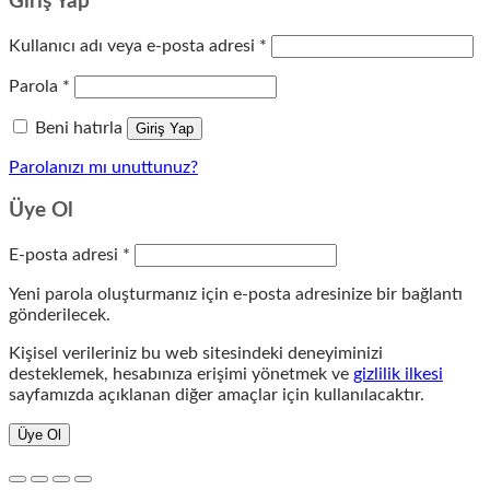
Giriş Yap
Gerekli
Kullanıcı adı veya e-posta adresi
*
Gerekli
Parola
*
Beni hatırla
Giriş Yap
Parolanızı mı unuttunuz?
Üye Ol
Gerekli
E-posta adresi
*
Yeni parola oluşturmanız için e-posta adresinize bir bağlantı
gönderilecek.
Kişisel verileriniz bu web sitesindeki deneyiminizi
desteklemek, hesabınıza erişimi yönetmek ve
gizlilik ilkesi
sayfamızda açıklanan diğer amaçlar için kullanılacaktır.
Üye Ol