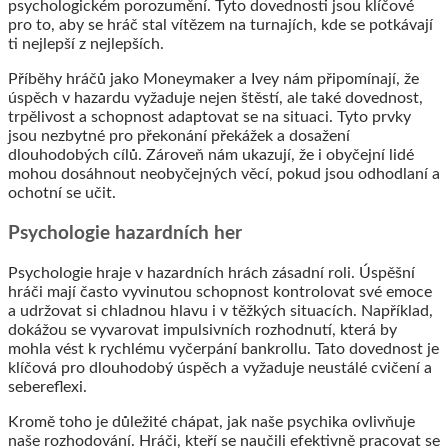
psychologickém porozumění. Tyto dovednosti jsou klíčové
pro to, aby se hráč stal vítězem na turnajích, kde se potkávají
ti nejlepší z nejlepších.
Příběhy hráčů jako Moneymaker a Ivey nám připomínají, že
úspěch v hazardu vyžaduje nejen štěstí, ale také dovednost,
trpělivost a schopnost adaptovat se na situaci. Tyto prvky
jsou nezbytné pro překonání překážek a dosažení
dlouhodobých cílů. Zároveň nám ukazují, že i obyčejní lidé
mohou dosáhnout neobyčejných věcí, pokud jsou odhodlaní a
ochotní se učit.
Psychologie hazardních her
Psychologie hraje v hazardních hrách zásadní roli. Úspěšní
hráči mají často vyvinutou schopnost kontrolovat své emoce
a udržovat si chladnou hlavu i v těžkých situacích. Například,
dokážou se vyvarovat impulsivních rozhodnutí, která by
mohla vést k rychlému vyčerpání bankrollu. Tato dovednost je
klíčová pro dlouhodobý úspěch a vyžaduje neustálé cvičení a
sebereflexi.
Kromě toho je důležité chápat, jak naše psychika ovlivňuje
naše rozhodování. Hráči, kteří se naučili efektivně pracovat se