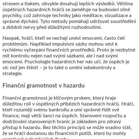
stresem a tlakem, obvykle dosahují lepších výsledků. Většina
úspěšných hazardních hráčů se zaměřuje na budování silné
psychiky, což zahrnuje techniky jako meditace, vizualizace a
správné dýchání. Tyto metody pomáhají udržovat soustředění
a zklidnit nervy před důležitými rozhodnutími.
Naopak, hráči, kteří se nechají unést emocemi, často čelí
problémům. Například impulsivní sázky mohou vést k
rychlému vyčerpání finančních prostředků. Proto je nezbytné
mít kontrolu nejen nad svými sázkami, ale i nad svými
emocemi. Psychologie hazardních her nás učí, že úspěch je
víc než jen štěstí – je to také o umění sebekontroly a
strategie.
Finanční gramotnost v hazardu
Finanční gramotnost je klíčovým prvkem, který hraje
důležitou roli v úspěšných příbězích hazardních hráčů. Hráči,
kteří rozumějí svému bankrollu a umí správně řídit své
finance, mají větší šanci na úspěch. Stanovení rozpočtu a
dodržování stanovených hranic je základem pro zdravý
přístup k hazardu. Bez těchto principů se může snadno stát,
že se hráči dostanou do finančních potíží, které by mohly