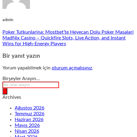
admin
Poker Tutkunlarina: Mostbet’te Heyecan Dolu Poker Masalari
MadNix Casino – Quickfire Slots, Live Action, and Instant
Wins for High‑Energy Players
Bir yanıt yazın
Yorum yapabilmek için
oturum açmalısınız
.
Birşeyler Arayın…
Products
search
Archives
Ağustos 2026
Temmuz 2026
Haziran 2026
Mayıs 2026
Nisan 2026